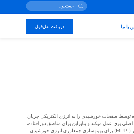
دریافت نقل‌قول
 با ما
تقل (آف گرید) دستگاه تبدیل توان پیشرفتهای است که انرژی الکتریکی جریان مستقیم (DC) تولیدشده توسط صفحات خورشیدی را به انرژی الکتریکی جریان
ه اصلی برق عمل میکند و بنابراین برای مناطق دورافتاده،
سیستمهای تامین برق پشتیبان و راهحلهای انرژی خودکفا ایدهآل است. این اینورتر از فناوری پیشرفته ردیابی نقطه توان حداکثر (MPPT) برای بهینهسازی جمعآوری انرژی خورشیدی