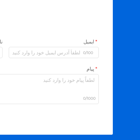
ایمیل
نا
0/100
پیام
0/1000