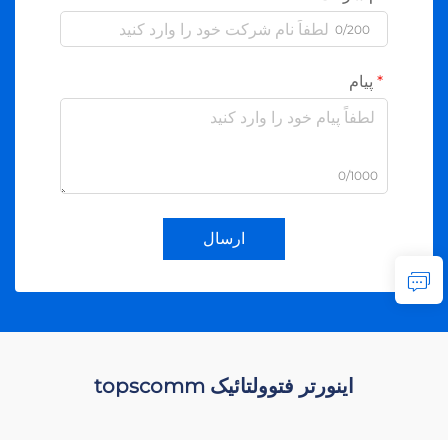
0/200
پیام
0/1000
ارسال
اینورتر فتوولتائیک topscomm