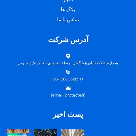
بلاگ ها
تماس با ما
آدرس شرکت
شماره 858 خیابان هوآ گوان، منطقه فناوری بالا، چینگ‌داو، چین
+86-18805321311
[email protected]
پست اخیر