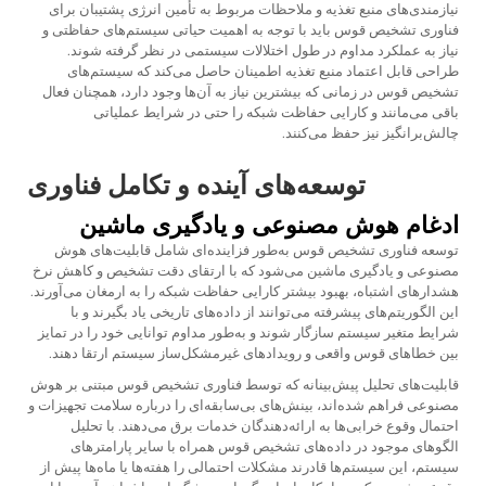
نیازمندی‌های منبع تغذیه و ملاحظات مربوط به تأمین انرژی پشتیبان برای
فناوری تشخیص قوس باید با توجه به اهمیت حیاتی سیستم‌های حفاظتی و
نیاز به عملکرد مداوم در طول اختلالات سیستمی در نظر گرفته شوند.
طراحی قابل اعتماد منبع تغذیه اطمینان حاصل می‌کند که سیستم‌های
تشخیص قوس در زمانی که بیشترین نیاز به آن‌ها وجود دارد، همچنان فعال
باقی می‌مانند و کارایی حفاظت شبکه را حتی در شرایط عملیاتی
چالش‌برانگیز نیز حفظ می‌کنند.
توسعه‌های آینده و تکامل فناوری
ادغام هوش مصنوعی و یادگیری ماشین
توسعه فناوری تشخیص قوس به‌طور فزاینده‌ای شامل قابلیت‌های هوش
مصنوعی و یادگیری ماشین می‌شود که با ارتقای دقت تشخیص و کاهش نرخ
هشدارهای اشتباه، بهبود بیشتر کارایی حفاظت شبکه را به ارمغان می‌آورند.
این الگوریتم‌های پیشرفته می‌توانند از داده‌های تاریخی یاد بگیرند و با
شرایط متغیر سیستم سازگار شوند و به‌طور مداوم توانایی خود را در تمایز
بین خطاهای قوس واقعی و رویدادهای غیرمشکل‌ساز سیستم ارتقا دهند.
قابلیت‌های تحلیل پیش‌بینانه که توسط فناوری تشخیص قوس مبتنی بر هوش
مصنوعی فراهم شده‌اند، بینش‌های بی‌سابقه‌ای را درباره سلامت تجهیزات و
احتمال وقوع خرابی‌ها به ارائه‌دهندگان خدمات برق می‌دهند. با تحلیل
الگوهای موجود در داده‌های تشخیص قوس همراه با سایر پارامترهای
سیستم، این سیستم‌ها قادرند مشکلات احتمالی را هفته‌ها یا ماه‌ها پیش از