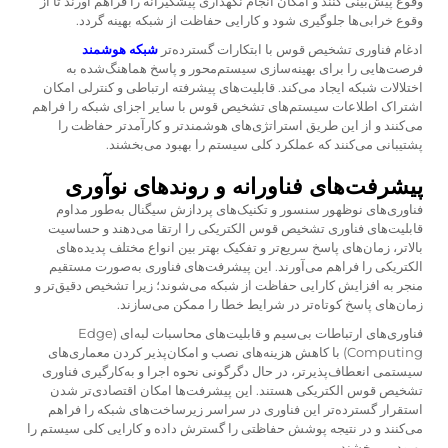
وقوع پیش‌بینی کنند و امکان انجام نگهداری پیشگیرانه را فراهم آورند تا از
وقوع خرابی‌ها جلوگیری شود و کارایی حفاظت از شبکه بهینه گردد.
ادغام فناوری تشخیص قوس با ابتکارات گسترده‌تر
شبکه هوشمند
فرصت‌هایی را برای بهینه‌سازی سیستم‌محور و پاسخ هماهنگ‌شده به
اختلالات شبکه ایجاد می‌کند. قابلیت‌های پیشرفته ارتباطی و کنترلی امکان
اشتراک اطلاعات سیستم‌های تشخیص قوس با سایر اجزای شبکه را فراهم
می‌کنند و از این طریق استراتژی‌های هوشمندتر و کارآمدتر حفاظت را
پشتیبانی می‌کنند که عملکرد کلی سیستم را بهبود می‌بخشند.
پیشرفت‌های فناورانه و روندهای نوآوری
فناوری‌های نوظهور سنسور و تکنیک‌های پردازش سیگنال به‌طور مداوم
قابلیت‌های فناوری تشخیص قوس الکتریکی را ارتقا می‌دهند و حساسیت
بالاتر، زمان‌های پاسخ سریع‌تر و تفکیک بهتر بین انواع مختلف پدیده‌های
الکتریکی را فراهم می‌آورند. این پیشرفت‌های فناوری به‌صورت مستقیم
منجر به افزایش کارایی حفاظت از شبکه می‌شوند؛ زیرا تشخیص دقیق‌تر و
زمان‌های پاسخ کوتاه‌تر در شرایط خطا را ممکن می‌سازند.
فناوری‌های ارتباطات بی‌سیم و قابلیت‌های محاسبات لبه‌ای (Edge
Computing) با کاهش هزینه‌های نصب و امکان‌پذیر کردن معماری‌های
سیستمی انعطاف‌پذیرتر، در حال دگرگونی نحوه اجرا و به‌کارگیری فناوری
تشخیص قوس الکتریکی هستند. این پیشرفت‌ها امکان اقتصادی‌تر شدن
استقرار گسترده‌تر این فناوری در سراسر زیرساخت‌های شبکه را فراهم
می‌کنند و در نتیجه پوشش حفاظتی را گسترش داده و کارایی کلی سیستم را
بهبود می‌بخشند.