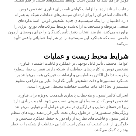
رعایت استانداردها و الزامات گواهی‌نامه برای فناوری تشخیص قوس،
ملاحظات اضافی‌ای را برای ارتقای سیستم‌های حفاظت شبکه به همراه
دارد. اطمینان از اینکه سیستم‌های جدید تشخیص قوس، استانداردهای
صنعتی مربوطه و مشخصات ارائه‌شده توسط شرکت‌های توزیع انرژی را
برآورده می‌کنند، نیازمند انتخاب دقیق تأمین‌کنندگان و اجرای رویه‌های آزمون
جامعی است که عملکرد این سیستم‌ها را در شرایط عملیاتی واقعی تأیید
می‌کنند.
شرایط محیط زیست و عملیات
عوامل محیطی تأثیر قابل توجهی بر عملکرد و قابلیت اطمینان فناوری
تشخیص قوس در کاربردهای حفاظت از شبکه دارند. تغییرات دما، سطوح
رطوبت، تداخل الکترومغناطیسی و ارتعاشات فیزیکی همه می‌توانند بر
عملکرد سنسورها و دقت تشخیص تأثیر بگذارند؛ بنابراین طراحی مقاوم
سیستم و اتخاذ اقدامات مناسب حفاظت محیطی ضروری است.
انحراف کالیبراسیون و ملاحظات پایداری بلندمدت به‌ویژه برای فناوری
تشخیص قوس که در محیط‌های بیرونی نصب می‌شود، اهمیت زیادی دارد؛
زیرا چرخه‌های دمایی و قرارگیری در معرض عوامل آب‌وهوایی می‌توانند
ویژگی‌های سنسورها را در طول زمان تحت تأثیر قرار دهند. رویه‌های منظم
کالیبراسیون و قابلیت‌های نظارت از راه دور به حفظ عملکرد تشخیص و
جلوگیری از افت کیفیت که ممکن است کارایی حفاظت از شبکه را به خطر
بیندازد، کمک می‌کنند.