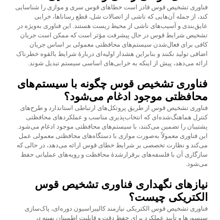
فناوری تشخیص قوس قادر است خطاهای قوس سری و موازی را شناسایی
کند، از جمله آن‌هایی که ناشی از اتصالات شل، قطع رساناها، خرابی
عایق‌بندی و آسیب‌های ناشی از محیط زیست هستند. این فناوری به‌ویژه در
تشخیص شرایط قوس در حال پیشرفت مؤثر است که ممکن است جریان
کافی برای فعال‌شدن سیستم‌های محافظتی معمولی بر اساس جریان
اضافی تولید نکنند و بنابراین هشدار اولیه‌ای دربارهٔ شرایط بالقوه خطرناک
ارائه می‌دهد، پیش از اینکه به خرابی‌های اساسی سیستم تبدیل شوند.
فناوری تشخیص قوس چگونه با سیستم‌های
محافظتی موجود ادغام می‌شود؟
فناوری تشخیص قوس از طریق پروتکل‌های ارتباطی استاندارد و طرح‌های
کنترل هماهنگ‌شده‌ای که انتخاب‌پذیری مناسب و عملکردهای محافظتی
پشتیبان را تضمین می‌کنند، با سیستم‌های محافظتی موجود ادغام می‌شود.
این فناوری معمولاً به‌صورت موازی با دستگاه‌های محافظتی معمولی عمل
می‌کند و نظارت تخصصی بر شرایط خطای قوس ارائه می‌دهد، در حالی که
سازگاری آن با فلسفه‌های برقرارشدهٔ محافظت و رویه‌های عملیاتی حفظ
می‌شود.
نیازهای نگهداری فناوری تشخیص قوس
الکتریکی چیست؟
فناوری تشخیص قوس الکتریکی نیازمند کالیبراسیون دوره‌ای، پاک‌سازی
سنسورها و تأیید عملکرد برای حفظ دقت و قابلیت اطمینان بهینه در