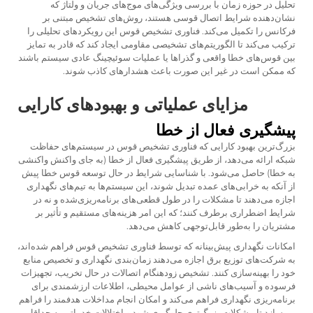
تحلیل در حوزه زمان با بررسی ویژگی‌های موج‌های جریان و ولتاژ که
نشان‌دهنده شرایط اتصال قوسی هستند، روش‌های تشخیص مبتنی بر
فرکانس را تکمیل می‌کند. فناوری تشخیص قوس این رویکردهای تحلیلی را
ترکیب می‌کند تا الگوریتم‌های تشخیصی مقاومی ایجاد کند که قادر به تمایز
بین قوس‌های خطا واقعی و گذراها یا عملیات سوئیچینگ عادی سیستم باشند
که ممکن است در غیر این صورت باعث هشدارهای کاذب شوند.
مزایای عملیاتی و بهبودهای کارایی
پیشگیری فعال از خطا
بزرگ‌ترین بهبود کارایی که فناوری تشخیص قوس در سیستم‌های حفاظت
شبکه ارائه می‌دهد، از طریق پیشگیری فعال از خطا (به جای واکنش واکنشی
به خطا) حاصل می‌شود. با شناسایی شرایط در حال توسعه قوس خطا پیش
از آنکه به خرابی‌های عمده تبدیل شوند، این سیستم‌ها به تیم‌های نگهداری
اجازه می‌دهند تا مشکلات را در طول قطعی‌های برنامه‌ریزی‌شده و نه در
شرایط اضطراری برطرف کنند؛ که این امر هزینه‌های مستقیم و تأثیر بر
مشتریان را به‌طور قابل‌توجهی کاهش می‌دهد.
امکانات نگهداری پیش‌بینانه که توسط فناوری تشخیص قوس فراهم شده‌اند،
به شرکت‌های توزیع برق اجازه می‌دهند زمان‌بندی نگهداری و تخصیص منابع
خود را بهینه‌سازی کنند. تشخیص زودهنگام اتصالات در حال تخریب، تجهیزات
فرسوده و آسیب‌های ناشی از عوامل محیطی، اطلاعات ارزشمندی برای
برنامه‌ریزی نگهداری فراهم می‌کند و امکان انجام مداخلات هدفمند را فراهم
می‌سازد تا مشکلات بزرگ‌تری جلوگیری شود و اختلالات خدماتی به حداقل