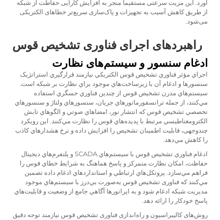
آورد. این مزیت سرعتی مستقیماً منجر به افزایش کارایی حفاظت از شبکه
از طریق کاهش آسیب به تجهیزات و پاک‌سازی سریع‌تر خطاهای الکتریکی
می‌شود.
راهبردهای اجرای فناوری تشخیص قوس
ادغام سنسور و سیستم‌های نظارت
اجراي مؤثر فناوري تشخيص قوس الکتريکي نيازمند قرارگيري استراتژيک
سنسورها و ادغام آن با زيرساخت‌هاي موجود براي نظارت بر شبكه است.
سيستم‌هاي مدرن تشخيص قوس از چندين فناوري حسگري استفاده
مي‌كنند، از جمله ترانسفورماتورهاي جريان، سنسورهاي ولتاژ و سنسورهاي
تخصصي تشخيص قوس كه انتشار نور، امضاهاي صوتي و الگوهاي تابش
الكترومغناطيسي مرتبط با پديده‌هاي قوس را نظارت مي‌كنند. اين رویکرد
چندوجهی، قابليت اطمينان تشخيص را افزايش داده و نرخ هشدارهاي كاذب
را كاهش مي‌دهد.
ادغام فناوري تشخيص قوس با سيستم‌هاي SCADA و پلتفرم‌هاي ديجيتال
حفاظت، امكان نظارت متمركز و پاسخ هماهنگ به شرايط خطاي قوس را
فراهم مي‌سازد. پروتكل‌هاي ارتباطي و استانداردهاي ادغام داده تضمين
مي‌كنند كه
فناوری تشخیص قوس
به‌صورت بي‌درز با سيستم‌هاي موجود
مديريت شبكه ادغام شود و به اپراتورها آگاهي جامع از وضعیت و قابليت‌هاي
پاسخ خودكار را ارائه دهد.
روش‌های کالیبراسیون و راه‌اندازی فناوری تشخیص قوس نیازمند توجه دقیق