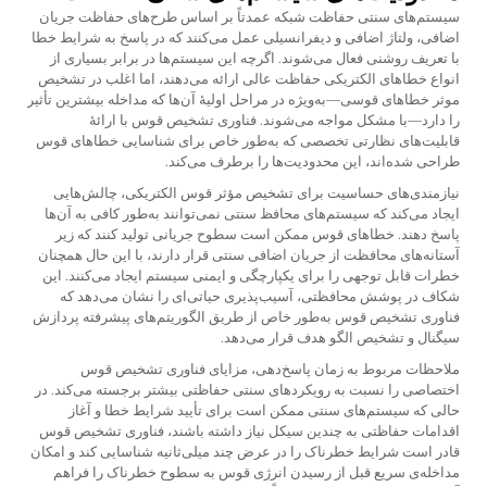
سیستم‌های سنتی حفاظت شبکه عمدتاً بر اساس طرح‌های حفاظت جریان
اضافی، ولتاژ اضافی و دیفرانسیلی عمل می‌کنند که در پاسخ به شرایط خطا
با تعریف روشنی فعال می‌شوند. اگرچه این سیستم‌ها در برابر بسیاری از
انواع خطاهای الکتریکی حفاظت عالی ارائه می‌دهند، اما اغلب در تشخیص
موثر خطاهای قوسی—به‌ویژه در مراحل اولیهٔ آن‌ها که مداخله بیشترین تأثیر
را دارد—با مشکل مواجه می‌شوند. فناوری تشخیص قوس با ارائهٔ
قابلیت‌های نظارتی تخصصی که به‌طور خاص برای شناسایی خطاهای قوس
طراحی شده‌اند، این محدودیت‌ها را برطرف می‌کند.
نیازمندی‌های حساسیت برای تشخیص مؤثر قوس الکتریکی، چالش‌هایی
ایجاد می‌کند که سیستم‌های محافظ سنتی نمی‌توانند به‌طور کافی به آن‌ها
پاسخ دهند. خطاهای قوس ممکن است سطوح جریانی تولید کنند که زیر
آستانه‌های محافظت از جریان اضافی سنتی قرار دارند، با این حال همچنان
خطرات قابل توجهی را برای یکپارچگی و ایمنی سیستم ایجاد می‌کنند. این
شکاف در پوشش محافظتی، آسیب‌پذیری حیاتی‌ای را نشان می‌دهد که
فناوری تشخیص قوس به‌طور خاص از طریق الگوریتم‌های پیشرفته پردازش
سیگنال و تشخیص الگو هدف قرار می‌دهد.
ملاحظات مربوط به زمان پاسخ‌دهی، مزایای فناوری تشخیص قوس
اختصاصی را نسبت به رویکردهای سنتی حفاظتی بیشتر برجسته می‌کند. در
حالی که سیستم‌های سنتی ممکن است برای تأیید شرایط خطا و آغاز
اقدامات حفاظتی به چندین سیکل نیاز داشته باشند، فناوری تشخیص قوس
قادر است شرایط خطرناک را در عرض چند میلی‌ثانیه شناسایی کند و امکان
مداخله‌ی سریع قبل از رسیدن انرژی قوس به سطوح خطرناک را فراهم