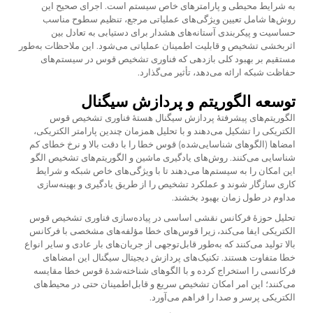
به شرایط محیطی و پارامترهای خاص سیستم است. اجرای صحیح این
روش‌ها شامل تعیین ویژگی‌های عملیاتی مرجع، تنظیم سطوح مناسب
حساسیت و پیکربندی آستانه‌های هشدار برای دستیابی به تعادل بین
اثربخشی تشخیص و قابلیت اطمینان عملیاتی می‌شود. این ملاحظات به‌طور
مستقیم بر بهبود کلی بازدهی که فناوری تشخیص قوس در سیستم‌های
حفاظت شبکه ارائه می‌دهد، تأثیر می‌گذارد.
توسعه الگوریتم و پردازش سیگنال
الگوریتم‌های پیشرفتهٔ پردازش سیگنال هستهٔ فناوری تشخیص قوس
الکتریکی را تشکیل می‌دهند و با تحلیل همزمان چندین پارامتر الکتریکی،
امضاها (الگوهای شناسایی‌شده) قوس خطا را با دقت بالا و نرخ خطای کم
شناسایی می‌کنند. روش‌های یادگیری ماشین و الگوریتم‌های تشخیص الگو
این امکان را به سیستم‌ها می‌دهند تا با ویژگی‌های خاص شبکه و شرایط
کاری سازگار شوند و عملکرد تشخیص را از طریق یادگیری و بهینه‌سازی
مداوم در طول زمان بهبود بخشند.
تحلیل حوزهٔ فرکانس نقشی اساسی در پیاده‌سازی فناوری تشخیص قوس
الکتریکی ایفا می‌کند، زیرا قوس‌های خطا مؤلفه‌های مشخصی با فرکانس
بالا تولید می‌کنند که به‌طور قابل‌توجهی از جریان‌های بار عادی و سایر انواع
خطا متفاوت هستند. تکنیک‌های پردازش دیجیتال سیگنال این امضاهای
فرکانسی را استخراج کرده و با الگوهای شناخته‌شدهٔ قوس خطا مقایسه
می‌کنند؛ این امر امکان تشخیص سریع و قابل‌اطمینان حتی در محیط‌های
الکتریکی پرسر و صدا را فراهم می‌آورد.