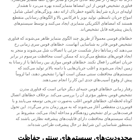
فناوری تشخیص قوس از این امضاها متمایزکننده بهره می‌برد تا هشدار
اولیه‌ای درباره شرایط بالقوه خطرناک ارائه دهد. ویژگی‌های اصلی شامل
امواج جریان نامنظم، تولید نویز با فرکانس بالا و الگوهای رسانایی متقطع
هستند که امضا‌های الکتریکی متمایزی ایجاد می‌کنند و توسط سیستم‌های
پایش پیشرفته قابل تشخیص‌اند.
خطاهای قوسی معمولاً از طریق چند الگوی متمایز ظاهر می‌شوند که فناوری
تشخیص قوس قادر به شناسایی آنهاست. خطاهای قوس سری زمانی رخ
می‌دهند که رساناها دچار شکست جزئی یا اتصالات شل می‌شوند و منجر به
ایجاد قوس‌های متقطع می‌گردند که ممکن است محافظت مرسوم در برابر
جریان اضافی را فعال نکنند. خطاهای قوس موازی بین رساناها یا از رسانا به
زمین ایجاد می‌شوند و اغلب جریان‌هایی با دامنه بالاتر تولید می‌کنند که
سیستم‌های محافظت سنتی ممکن است آنها را تشخیص دهند، اما لزوماً
پیش از وقوع آسیب‌های جدی این کار را انجام نمی‌دهند.
رفتار زمانی خطاهای قوس جنبه‌ای دیگر حیاتی است که فناوری مدرن
تشخیص قوس به‌طور مؤثری آن را بررسی می‌کند. برخلاف خطاهای اتصال
کوتاه لحظه‌ای، خطاهای قوس اغلب به‌صورت تدریجی توسعه می‌یابند و با
قوس‌زدن متقطعی آغاز می‌شوند که به مرور زمان بدتر می‌گردد. این تحول
فرصت‌هایی برای تشخیص زودهنگام و مداخله ایجاد می‌کند، مشروط بر
اینکه سیستم‌های محافظت دارای قابلیت‌های پیشرفته نظارتی باشند که
به‌منظور شناسایی این شرایط در حال پیشرفت طراحی شده‌اند.
محدودیت‌های سیستم‌های سنتی حفاظت