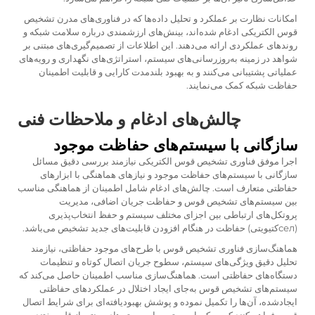
امکانات نظارت بر عملکرد و تحلیل داده‌ها که در فناوری‌های مدرن تشخیص
قوس الکتریکی ادغام شده‌اند، بینش‌های ارزشمندی درباره سلامت شبکه و
روندهای عملکردی ارائه می‌دهند. این اطلاعات از تصمیم‌گیری‌های مبتنی بر
شواهد در زمینه به‌روزرسانی‌های سیستم، استراتژی‌های نگهداری و رویه‌های
عملیاتی پشتیبانی می‌کنند و به بهبود بلندمدت کارایی و قابلیت اطمینان
حفاظت شبکه کمک می‌نمایند.
چالش‌های ادغام و ملاحظات فنی
سازگانی با سیستم‌های حفاظت موجود
اجرا موفق فناوری تشخیص قوس الکتریکی نیازمند بررسی دقیق مسائل
سازگانی با سیستم‌های حفاظت موجود و نیازهای هماهنگی با ابزارهای
حفاظتی متعارف است. چالش‌های ادغام شامل اطمینان از هماهنگی مناسب
بین سیستم‌های تشخیص قوس و حفاظت جریان اضافی، مدیریت
پروتکل‌های ارتباطی بین اجزای مختلف سیستم و حفظ انتخاب‌پذیری
(селکتیویتی) حفاظت در هنگام افزودن قابلیت‌های جدید تشخیص می‌باشد.
هماهنگ‌سازی فناوری تشخیص قوس با طرح‌های موجود حفاظتی، نیازمند
تحلیل دقیق ویژگی‌های سیستم، سطوح جریان اتصال کوتاه و تنظیمات
دستگاه‌های حفاظتی است. هماهنگ‌سازی مناسب اطمینان حاصل می‌کند که
سیستم‌های تشخیص قوس به‌جای ایجاد اختلال در عملکردهای حفاظتی
ایجادشده، آن‌ها را تکمیل نموده و پوشش بهبودیافته‌ای برای شرایط اتصال
قوس فراهم کنند که ممکن است توسط سیستم‌های سنتی از قلم بیفتند.