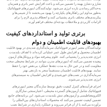
شارژ و دشارژ بهینه را تضمین می‌کند و باعث افزایش عمر باتری و همزمان
به‌حداکثر رساندن بازده انرژی می‌شود. تولیدکنندگان اینورترهای فتوولتائیک
به‌طور مداوم این راهکارهای یکپارچه را بهبود می‌بخشند تا از شیمی‌ها و
پیکربندی‌های مختلف باتری پشتیبانی کنند و انعطاف‌پذیری لازم را برای
الزامات کاربردی و ملاحظات بودجه‌ای مختلف فراهم آورند.
برتری تولید و استانداردهای کیفیت
بهبودهای قابلیت اطمینان و دوام
تولیدکنندگان معتبر اینورتر فتوولتائیک سرمایه‌گذاری شدیدی در بهبود قابلیت
اطمینان محصول و افزایش طول عمر عملیاتی کرده‌اند تا اهداف بلندمدت
انرژی تجدیدپذیر را پشتیبانی کنند. علوم پیشرفته مواد و پروتکل‌های آزمون
پیچیده تضمین می‌کنند که اینورترهای مدرن بتوانند در شرایط محیطی سخت
مقاومت کنند و در عین حال به مدت دهه‌ها عملکرد بی‌نقص خود را حفظ
نمایند. بهبودهای قابلیت اطمینان مستقیماً منجر به بازدهی بهتر
سرمایه‌گذاری در نصب‌های خورشیدی و افزایش اطمینان به سیستم‌های
انرژی تجدیدپذیر می‌شوند.
اجرای فرآیندهای کنترل کیفیت دقیق توسط سازندگان معتبر اینورترهای
فتوولتائیک شامل آزمون‌های گسترده محیطی، اعتبارسنجی سازگاری
الکترومغناطیسی و آزمون‌های تنش بلندمدت می‌شود. این برنامه‌های جامع
تضمین کیفیت تضمین می‌کنند که محصولات استانداردهای بین‌المللی را
برآورده می‌کنند یا از آن فراتر می‌روند و عملکرد پایداری در شرایط نصب