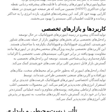
میکرواینورترها و اینورترهای رشته‌ای با قابلیت‌های پیشرفته ردیابی نقطه
توان حداکثری (MPPT) تضمین می‌کنند که هر صفحه خورشیدی در نقطه
کارایی بهینه خود کار کند. این پیشرفت‌های فناوری، بازده انرژی را به حداکثر
رسانده و قابلیت اطمینان کلی سیستم را بهبود می‌بخشند.
کاربردها و بازارهای تخصصی
تولیدکنندگان پیشرو در زمینه اینورترهای فتوولتائیک، در حال توسعه
راه‌حل‌های تخصصی برای بخش‌های نوظهور بازار از جمله نصب‌های شناور
خورشیدی، کشاورزی-فتوولتائیک و فتوولتائیک یکپارچه با ساختمان هستند.
این کاربردهای تخصصی نیازمند ویژگی‌های منحصربه‌فردی در اینورترها مانند
مقاومت بهبودیافته در برابر خوردگی، سیستم‌های نصب تخصصی یا الزامات
یکپارچه‌سازی زیبایی‌شناختی هستند. توسعه این راه‌حل‌های تخصصی به
گسترش بازار قابل دسترس کلی برای نصب‌های خورشیدی کمک می‌کند.
ایجاد راه‌حل‌های اینورتر که به‌طور خاص برای محیط‌های سخت، مکان‌های
دورافتاده و کاربردهای صنعتی تخصصی طراحی شده‌اند، توسط
تولیدکنندگان اختصاصی اینورترهای فتوولتائیک، فرصت‌های جدیدی برای
استقرار انرژی‌های تجدیدپذیر فراهم می‌کند. این محصولات تخصصی اغلب
قابلیت‌های ارتباطی پیشرفته، پوسته‌های مقاوم و دامنه عملیاتی گسترده‌تر
دما را در خود دارند. گسترش دامنه کاربردهای مناسب، به تسریع در پذیرش
کلی انرژی‌های تجدیدپذیر کمک می‌کند.
تأثیر زیست‌محیطی و پایداری