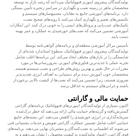
تولیدکنندگان پیشروی اینورتر فتوولتائیک می‌دانند که رشد بازار به توسعه
متخصصان ماهر در زمینه نصب و نگهداری در سراسر زنجیره تأمین بستگی
دارد. برنامه‌های آموزشی جامع به نصّابان، مجتمع‌سازهای سیستم و
تکنسین‌های تعمیر و نگهداری کمک می‌کنند تا رویه‌های صحیح نصب،
تکنیک‌های عیب‌یابی و پروتکل‌های ایمنی را به خوبی درک کنند. این ابتکارات
آموزشی تضمین می‌کنند که نصب‌های خورشیدی به عملکرد و عمر بهینه
دست یابند.
تأسیس مراکز آموزشی منطقه‌ای و برنامه‌های گواهی‌نامه توسط
تولیدکنندگان پیشروی اینورتر فتوولتائیک، سطوح استاندارد شده‌ای از
شایستگی را در بازارهای مختلف ایجاد می‌کند. این برنامه‌ها اغلب شامل
تجربه عملی با جدیدترین فناوری‌های اینورتر، به‌روزرسانی‌ها در مورد
مقررات در حال تغییر و بهترین روش‌های طراحی و نصب سیستم هستند.
متخصصان خوب آموزش دیده برای دستیابی به اهداف انرژی تجدیدپذیر
ضروری هستند، زیرا تضمین می‌کنند که نصب‌ها از کیفیت بالایی برخوردار
باشند و خرابی‌های سیستم به حداقل برسد.
حمایت مالی و گارانتی
اکنون بسیاری از تولیدکنندگان اینورترهای فتوولتائیک برنامه‌های گارانتی
گسترش‌یافته و گزینه‌های حمایت مالی ارائه می‌دهند که خطر درک‌شده
سرمایه‌گذاری در انرژی خورشیدی را کاهش می‌دهند. این بسته‌های جامع
حمایتی اغلب شامل تضمین عملکرد، گارانتی تعویض و خدمات پشتیبانی فنی
می‌شوند که اطمینانی به نصب‌کنندگان و مشتریان نهایی می‌دهند. برنامه‌های
قوی گارانتی، اعتماد تولیدکننده به کیفیت محصول را نشان می‌دهند و به