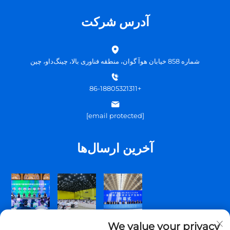
آدرس شرکت
شماره 858 خیابان هوآ گوان، منطقه فناوری بالا، چینگ‌داو، چین
+86-18805321311
[email protected]
آخرین ارسال‌ها
We value your privacy