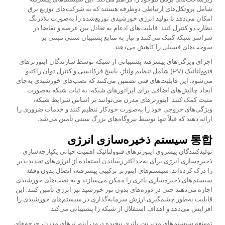
شامل پروتکل‌های ارتباطی دوطرفه هستند که به شرکت‌های توزیع برق
امکان می‌دهد تا تولید انرژی خورشیدی توزیع‌شده را به‌صورت بلادرنگ
نظارت و کنترل کنند. قابلیت‌های ادغام به تعادل بین عرضه و تقاضا در
سراسر شبکه کمک می‌کنند و نیاز به منابع پشتیبان سنتی مبتنی بر
سوخت‌های فسیلی را کاهش می‌دهند.
اجراي ویژگی‌های پیشرفته پشتیبانی از شبکه توسط سازندگان اینورترهای
فتوولتائیک (PV) شامل تنظیم ولتاژ، پاسخ فرکانسی و کنترل توان راکتیو
می‌شود. این قابلیت‌های فنی تضمین می‌کنند که نصب‌های خورشیدی به‌جای
ایجاد چالش‌های اضافی برای اپراتورهای شبکه، به ثبات شبکه به‌صورت
مثبت کمک کنند. اینورترهای مدرن می‌توانند بر اساس شرایط شبکه،
ویژگی‌های خروجی خود را به‌صورت خودکار تنظیم کنند و خدمات ضروری را
ارائه دهند که قبلاً تنها توسط نیروگاه‌های بزرگ سنتی تأمین می‌شد.
통합 سیستم ذخیره‌سازی انرژی
تولیدکنندگان پیشروی اینورترهای فتوولتائیک اهمیت حیاتی یکپارچه‌سازی
ذخیره‌سازی انرژی برای به‌حداکثر رساندن استفاده از انرژی‌های تجدیدپذیر
را درک کرده‌اند. سیستم‌های اینورتر ترکیبی پیشرفته، اتصال بدون وقفه
سیستم‌های ذخیره‌سازی باتری را ممکن می‌سازند و به نصب‌های خورشیدی
اجازه می‌دهند حتی در دوره‌های بدون نور خورشید نیز انرژی تأمین کنند. این
قابلیت به‌طور چشمگیری ارزش سرمایه‌گذاری در سیستم‌های خورشیدی را
افزایش می‌دهد و اهداف استقلال از شبکه را پشتیبانی می‌کند.
توسعه سیستم‌های مدیریت باتری پیچیده درون اینورترهای مدرن، چرخه‌های