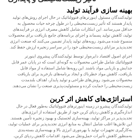
بهینه سازی فرآیند تولید
تولیدکنندگان مسئول اینورترهای فتوولتائیک در حال اجرای روش‌های تولید
پایدار هستند که تأثیر زیست‌محیطی را در طول چرخه حیات محصول به
حداقل می‌رسانند. این ابتکارات شامل کاهش مصرف انرژی در فرآیندهای
تولید، کاهش تولید پسماند و اجرای برنامه‌های جامع بازیافت برای محصولات
منسوخ شده می‌شود. رویه‌های تولید پایدار تضمین می‌کنند که صنعت انرژی
تجدیدپذیر مزایای زیست‌محیطی خود را در سراسر زنجیره ارزش حفظ کند.
اجراي اصول اقتصاد دايره‌وار توسط توليدكنندگان پيشروی اينورتر
فتوولتائيك شامل طراحی محصولات به گونه‌ای است که در پايان عمر قابل
جدايش و بازيابی مواد باشند. اين رويه‌ها شامل استفاده از مواد قابل
بازيافت، كاهش مواد خطرناك و ايجاد برنامه‌های بازخرید برای بازيافت
محصولات می‌شود. روش‌های طراحی و تولید پایدار، اهداف بلندمدت
زیست‌محیطی را حمایت کرده و مسئوليت‌پذيری صنعت را نشان می‌دهند.
استراتژی‌های کاهش اثر کربن
تولیدکنندگان پیشرو در زمینه اینورترهای فتوولتائیک به‌طور فعال در حال
اندازه‌گیری و کاهش ردپای کربن خود از طریق استفاده از انرژی‌های
تجدیدپذیر در مراکز تولید، بهینه‌سازی لجستیک و بهبود زنجیره تأمین هستند.
این تلاش‌ها اغلب شامل انتقال به منابع انرژی تجدیدپذیر برای عملیات تولید،
به‌کارگیری تجهیزات تولید با بهره‌وری انرژی بالا و بهینه‌سازی بسته‌بندی
به‌منظور کاهش تأثیرات حمل‌ونقل می‌شود. اقدامات کاهش ردپای کربن،