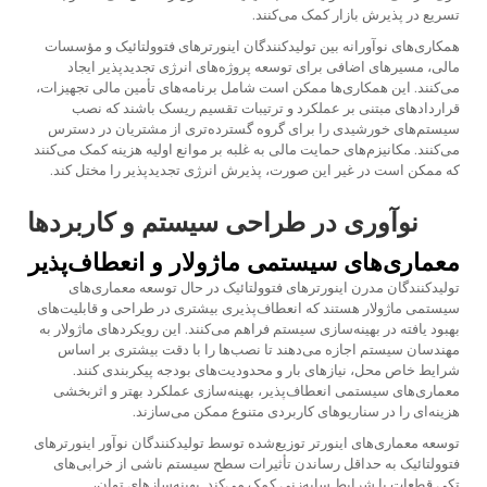
تسریع در پذیرش بازار کمک می‌کنند.
همکاری‌های نوآورانه بین تولیدکنندگان اینورترهای فتوولتائیک و مؤسسات
مالی، مسیرهای اضافی برای توسعه پروژه‌های انرژی تجدیدپذیر ایجاد
می‌کنند. این همکاری‌ها ممکن است شامل برنامه‌های تأمین مالی تجهیزات،
قراردادهای مبتنی بر عملکرد و ترتیبات تقسیم ریسک باشند که نصب
سیستم‌های خورشیدی را برای گروه گسترده‌تری از مشتریان در دسترس
می‌کنند. مکانیزم‌های حمایت مالی به غلبه بر موانع اولیه هزینه کمک می‌کنند
که ممکن است در غیر این صورت، پذیرش انرژی تجدیدپذیر را مختل کند.
نوآوری در طراحی سیستم و کاربردها
معماری‌های سیستمی ماژولار و انعطاف‌پذیر
تولیدکنندگان مدرن اینورترهای فتوولتائیک در حال توسعه معماری‌های
سیستمی ماژولار هستند که انعطاف‌پذیری بیشتری در طراحی و قابلیت‌های
بهبود یافته در بهینه‌سازی سیستم فراهم می‌کنند. این رویکردهای ماژولار به
مهندسان سیستم اجازه می‌دهند تا نصب‌ها را با دقت بیشتری بر اساس
شرایط خاص محل، نیازهای بار و محدودیت‌های بودجه پیکربندی کنند.
معماری‌های سیستمی انعطاف‌پذیر، بهینه‌سازی عملکرد بهتر و اثربخشی
هزینه‌ای را در سناریوهای کاربردی متنوع ممکن می‌سازند.
توسعه معماری‌های اینورتر توزیع‌شده توسط تولیدکنندگان نوآور اینورترهای
فتوولتائیک به حداقل رساندن تأثیرات سطح سیستم ناشی از خرابی‌های
تکی قطعات یا شرایط سایه‌زنی کمک می‌کند. بهینه‌سازهای توان،