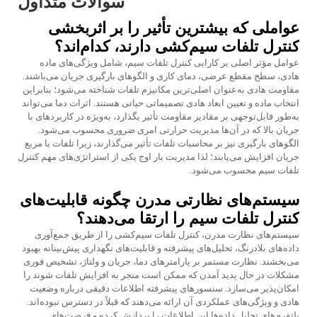
سوالات متداول
عواملی که بیشترین تأثیر را بر اثربخشی
کنترل تلفات سیم‌کشی دارند، کدام‌اند؟
عوامل مؤثر اصلی بر کارایی کنترل تلفات سیم، شامل ویژگی‌های ماده
هادی، سطح مقطع عرضی، دمای کاری و الگوهای بارگیری جریان می‌باشند.
مقاومت هادی به‌عنوان اصلی‌ترین مکانیزم تلفات شناخته می‌شود؛ بنابراین
انتخاب ماده و تعیین ابعاد هادی تصمیماتی حیاتی هستند. اثرات دما می‌تواند
به‌طور قابل‌توجهی بر مقادیر مقاومت تأثیر بگذارد، به‌ویژه در کاربردهای با
جریان بالا که در آن‌ها مدیریت حرارتی امری ضروری محسوب می‌شود.
الگوهای بارگیری نیز بر محاسبات تلفات تأثیر می‌گذارند، زیرا تلفات با مربع
جریان افزایش می‌یابند؛ لذا مدیریت بار اوج یکی از استراتژی‌های مهم کنترل
تلفات سیم محسوب می‌شود.
سیستم‌های نظارتی مدرن چگونه قابلیت‌های
کنترل تلفات سیم را ارتقا می‌دهند؟
سیستم‌های نظارت مدرن، کنترل تلفات سیم‌کشی را از طریق جمع‌آوری
داده‌های بلادرنگ، تحلیل‌های پیشرفته و قابلیت‌های نگهداری پیش‌بینانه بهبود
می‌بخشند. نظارت مستمر بر پارامترهای دما، جریان و ولتاژ، تشخیص فوری
مشکلات در حال پدید آمدن که ممکن است منجر به افزایش تلفات شوند را
امکان‌پذیر می‌سازد. سنسورهای پیشرفته اطلاعات دقیقی درباره وضعیت
هادی و ویژگی‌های عملکردی آن ارائه می‌دهند که قبلاً در دسترس نبوده‌اند.
پلتفرم‌های تحلیل داده‌ها این اطلاعات را پردازش کرده و فرصت‌های