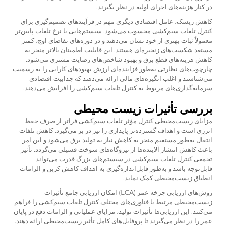
در کنار هزینه‌های اجرای اولیه در نظر بگیرند.
کاهش ریسک، عامل اقتصادی دیگری مهم در فرآیندهای تصمیم‌گیری برای
کنترل تلفات سیم‌کشی محسوب می‌شود. سیستم‌هایی با نرخ تلفات پایین‌تر
معمولاً ثبات بهتری از خود نشان می‌دهند و در دوره‌های تقاضای اوج، کمتر
مستعد شکست‌های زنجیره‌ای هستند. این قابلیت اطمینان بالاتر منجر به
کاهش هزینه‌های قطع برق و بهبود شاخص‌های رضایت مشتری می‌شود.
چارچوب‌های نظارتی به‌طور فزاینده‌ای ارزش بهبودهای کارایی را به رسمیت
می‌شناسند و اغلب انگیزه‌های مالی ارائه می‌دهند که جذابیت اقتصادی
سرمایه‌گذاری‌های مربوط به کنترل تلفات سیم‌کشی را افزایش می‌دهند.
بررسی تأثیرات زیست محیطی
مزایای زیست‌محیطی کنترل مؤثر تلفات سیم‌کشی فراتر از صرف حفظ
انرژی است و اهداف گسترده‌تر پایداری را نیز در بر می‌گیرد. کاهش تلفات
انتقال به‌طور مستقیم منجر به کاهش نیاز به تولید برق می‌شود و این امر
باعث کاهش انتشار آلاینده‌ها از نیروگاه‌های سوخت فسیلی می‌گردد. تأثیر
تجمعی کنترل تلفات سیم‌کشی در سیستم‌های بزرگ قدرت می‌تواند
قابل‌توجه باشد و به‌طور قابل‌اندازه‌گیری به اهداف کاهش کربن و الزامات
انطباق زیست‌محیطی کمک نماید.
روش‌های ارزیابی چرخه عمر (LCA) امکان ارزیابی جامع تأثیرات
زیست‌محیطی مرتبط با فناوری‌های مختلف کنترل تلفات سیم‌کشی را فراهم
می‌کنند. این ارزیابی‌ها تأثیرات تولید، مزایای عملیاتی و الزامات دفع در پایان
عمر را در نظر می‌گیرند تا پروفایل‌های کامل تأثیر زیست‌محیطی ارائه دهند.