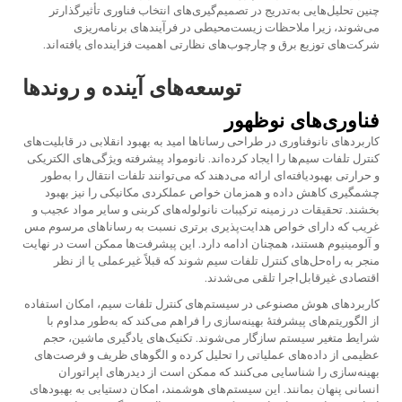
چنین تحلیل‌هایی به‌تدریج در تصمیم‌گیری‌های انتخاب فناوری تأثیرگذارتر
می‌شوند، زیرا ملاحظات زیست‌محیطی در فرآیندهای برنامه‌ریزی
شرکت‌های توزیع برق و چارچوب‌های نظارتی اهمیت فزاینده‌ای یافته‌اند.
توسعه‌های آینده و روندها
فناوری‌های نوظهور
کاربردهای نانوفناوری در طراحی رساناها امید به بهبود انقلابی در قابلیت‌های
کنترل تلفات سیم‌ها را ایجاد کرده‌اند. نانومواد پیشرفته ویژگی‌های الکتریکی
و حرارتی بهبودیافته‌ای ارائه می‌دهند که می‌توانند تلفات انتقال را به‌طور
چشمگیری کاهش داده و همزمان خواص عملکردی مکانیکی را نیز بهبود
بخشند. تحقیقات در زمینه ترکیبات نانولوله‌های کربنی و سایر مواد عجیب و
غریب که دارای خواص هدایت‌پذیری برتری نسبت به رساناهای مرسوم مس
و آلومینیوم هستند، همچنان ادامه دارد. این پیشرفت‌ها ممکن است در نهایت
منجر به راه‌حل‌های کنترل تلفات سیم شوند که قبلاً غیرعملی یا از نظر
اقتصادی غیرقابل‌اجرا تلقی می‌شدند.
کاربردهای هوش مصنوعی در سیستم‌های کنترل تلفات سیم، امکان استفاده
از الگوریتم‌های پیشرفتهٔ بهینه‌سازی را فراهم می‌کند که به‌طور مداوم با
شرایط متغیر سیستم سازگار می‌شوند. تکنیک‌های یادگیری ماشین، حجم
عظیمی از داده‌های عملیاتی را تحلیل کرده و الگوهای ظریف و فرصت‌های
بهینه‌سازی را شناسایی می‌کنند که ممکن است از دیدرهای اپراتوران
انسانی پنهان بمانند. این سیستم‌های هوشمند، امکان دستیابی به بهبودهای