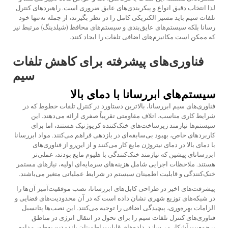
لذا انتخاب دقیق انواع و پیکربندی‌های عایق ضروری است. راهبردهای کنترل
تلفات سیم باید مسیر الکتریکی کامل را در نظر بگیرند، از جمله نه‌تنها خود
رسانا بلکه سیستم‌های عایق‌بندی و سیستم‌های محافظ (شیلدینگ) مرتبط نیز
که ممکن است مکانیزم‌های اضافی تلفات را ایجاد کنند.
فناوری‌های پیشرفته برای کاهش تلفات
سیم
سیستم‌های ابررسانا با دمای بالا
فناوری‌های سیم ابررسانا، بالاترین دستاورد در
کنترل تلفات خطوط
که در
شرایط کاری مناسب، اتلاف مقاومتی تقریباً صفری ارائه می‌دهند. این
سیستم‌ها نیازمند زیرساخت‌های خنک‌کننده کریوژنیک هستند، اما برای
کاربردهای خاص، بهبود بی‌سابقه‌ای در بازدهی فراهم می‌کنند. مواد ابررسانا
با دمای بالا در دمای نیتروژن مایع کار می‌کنند و از این‌رو از فناوری‌های
ابررسانای پیشین که نیازمند خنک‌کنندگی با هلیوم مایع بودند، عملی‌تر
هستند. ملاحظات اجرایی شامل هزینه‌های سرمایه‌ای اولیه، نیازهای مستمر
خنک‌کنندگی و قابلیت اطمینان سیستم در شرایط عملیاتی متغیر می‌باشند.
پیشرفت‌های اخیر در طراحی کابل‌های ابررسانا، نصب موفقیت‌آمیز آن‌ها را
در شبکه‌های توزیع شهری نشان داده است که در آن محدودیت‌های فضایی و
الزامات بهره‌وری، پیچیدگی اضافی را توجیه می‌کنند. این نصب‌ها پتانسیل
فناوری‌های کنترل تلفات سیم را برای تحول در انتقال انرژی در مناطق
پرجمعیت آشکار می‌سازد. داده‌های قابلیت اطمینان بلندمدت به‌طور مداوم