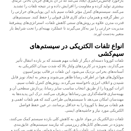
بازخورد چالش‌برانگیزی ایجاد می‌کند که در آن بارهای جریان بالاتر، گرمای
بیشتری تولید کرده و مقاومت را افزایش داده و در نتیجه تلفات را تشدید
می‌کنند. سیستم‌های کنترل مؤثر تلفات سیم باید این پویایی‌های حرارتی را
در نظر گرفته و همزمان دمای کاری قابل قبولی را حفظ کنند. سیستم‌های
قدرت مدرن علاوه بر روش‌های سنتی کاهش تلفات، استراتژی‌های پیشرفتهٔ
مدیریت حرارتی را نیز به‌کار می‌گیرند تا عملکرد بهینه‌ای را تحت شرایط بار
متغیر به‌دست آورند.
انواع تلفات الکتریکی در سیستم‌های
سیم‌کشی
تلفات کورونا دسته‌ای دیگر از تلفات مهم هستند که بر بازده انتقال تأثیر
می‌گذارند، به‌ویژه در کاربردهای ولتاژ بالا که شدت میدان الکتریکی به
آستانه‌های بحرانی نزدیک می‌شود. این تلفات در قالب یونیزاسیون
مولکول‌های هوا در اطراف رسانا ظاهر می‌شوند و منجر به ایجاد نویز قابل
شنیدن و اتلاف انرژی ناخواسته می‌گردند. روش‌های کنترل تلفات سیم،
اثرات کورونا را از طریق انتخاب مناسب سایز رسانا، پردازش سطحی آن و
بهینه‌سازی فاصله‌گذاری بین رساناها برطرف می‌کنند. درک این پدیده‌ها به
مهندسان امکان می‌دهد تا سیستم‌هایی طراحی کنند که هم تلفات اهمی و
هم تلفات مرتبط با کورونا را به حداقل برسانند، در عین حفظ فواصل
الکتریکی مورد نیاز و حاشیه‌های ایمنی.
تلفات دی‌الکتریک در مواد عایق، به کاهش کلی بازده سیستم کمک می‌کنند،
به‌ویژه در نصب‌های کابل‌های زیرزمینی که نیازمند سیستم‌های عایق‌بندی
گسترده‌ای هستند. این تلفات با فرکانس، دما و خواص ماده تغییر می‌کنند و