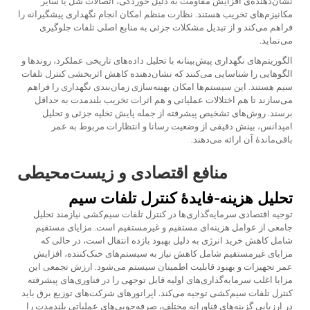
نشان‌دهنده‌ی افزایش مقاومت به دلیل خوردگی، اتصالات شل یا سایر
مکانیزم‌های تخریب هستند. نظارت منظم امکان انجام نگهداری پیشگیرانه را
فراهم می‌کند و از تبدیل مشکلات جزئی به منابع اصلی تلفات جلوگیری
می‌نماید.
الگوریتم‌های نگهداری پیش‌بینانه با تحلیل داده‌های تاریخی عملکرد، روندها و
الگوهایی را شناسایی می‌کنند که نشان‌دهنده کاهش اثربخشی کنترل تلفات
سیم هستند. این سیستم‌ها امکان بهینه‌سازی زمان‌بندی نگهداری را فراهم
می‌سازند تا هم اختلالات عملیاتی و هم اثرات تخریب بلندمدت به حداقل
برسند. روش‌های تشخیص پیشرفته از جمله پایش تخلیه جزئی و تحلیل
امپدانس، بینش دقیقی از وضعیت رسانا و انتظارات مربوط به عمر
باقی‌ماندهٔ آن ارائه می‌دهند.
منافع اقتصادی و زیست‌محیطی
تحلیل هزینه-فایدهٔ کنترل تلفات سیم
توجیه اقتصادی سرمایه‌گذاری‌ها در کنترل تلفات سیم‌کشی نیازمند تحلیل
جامعی از عوامل هزینه‌ای مستقیم و غیرمستقیم است. مزایای مستقیم
شامل کاهش خرید انرژی به دلیل بهبود بازده انتقال است، در حالی که
مزایای غیرمستقیم شامل کاهش نیاز به سیستم‌های خنک‌کننده، افزایش
عمر تجهیزات و بهبود قابلیت اطمینان سیستم می‌شود. ارزش تجمعی این
مزایا اغلب سرمایه‌گذاری‌های اولیه قابل توجهی را در فناوری‌های پیشرفته
کنترل تلفات سیم‌کشی توجیه می‌کند. اپراتورهای شرکت‌های توزیع برق باید
در ارزیابی گزینه‌های فناورانه مختلف، صرفه‌جویی‌های عملیاتی بلندمدت را