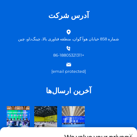
آدرس شرکت
شماره 858 خیابان هوآ گوان، منطقه فناوری بالا، چینگ‌داو، چین
+86-18805321311
[email protected]
آخرین ارسال‌ها