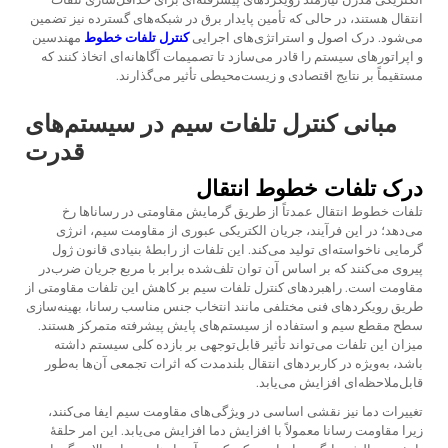
انتقال هستند، در حالی که تأمین پایدار برق در شبکه‌های گسترده نیز تضمین
می‌شود. درک اصول و استراتژی‌های اجرایی
کنترل تلفات خطوط
مهندسین
و اپراتورهای سیستم را قادر می‌سازد تا تصمیمات آگاهانه‌ای اتخاذ کنند که
مستقیماً بر نتایج اقتصادی و زیست‌محیطی تأثیر می‌گذارند.
مبانی کنترل تلفات سیم در سیستم‌های
قدرت
درک تلفات خطوط انتقال
تلفات خطوط انتقال عمدتاً از طریق گرمایش مقاومتی در رساناها رخ
می‌دهد؛ در این فرآیند، جریان الکتریکی عبوری از مقاومت سیم، انرژی
گرمایی ناخواسته‌ای تولید می‌کند. این تلفات از رابطهٔ بنیادی قانون ژول
پیروی می‌کنند که بر اساس آن توان تلف‌شده برابر با مربع جریان ضرب‌در
مقاومت است. راهبردهای کنترل تلفات سیم بر کاهش این تلفات مقاومتی از
طریق رویکردهای فنی مختلفی مانند انتخاب جنس مناسب رسانا، بهینه‌سازی
سطح مقطع سیم و استفاده از سیستم‌های پایش پیشرفته متمرکز هستند.
میزان این تلفات می‌تواند تأثیر قابل‌توجهی بر بازده کلی سیستم داشته
باشد، به‌ویژه در کاربردهای انتقال بلندمدت که اثرات تجمعی آن‌ها به‌طور
قابل‌ملاحظه‌ای افزایش می‌یابد.
تغییرات دما نیز نقشی اساسی در ویژگی‌های مقاومت سیم ایفا می‌کنند،
زیرا مقاومت رسانا معمولاً با افزایش دما افزایش می‌یابد. این امر حلقهٔ