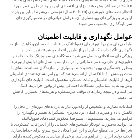
۵ تا ۲۵ درصد افزایش دهند. مزایای اقتصادی این بهبود در طول عمر مورد
انتظار نصب‌های خورشیدی (۲۵ تا ۳۰ سال) تجمعی می‌شوند؛ بنابراین بازده
اینورتر و ویژگی‌های بهینه‌سازی آن، عوامل حیاتی‌ای در تصمیم‌گیری‌های
سرمایه‌گذاری محسوب می‌شوند.
عوامل نگهداری و قابلیت اطمینان
طراحی‌های مدرن اینورترهای فتوولتائیک بر قابلیت اطمینان و کاهش نیاز به
نگهداری تأکید دارند که این امر از طریق انتخاب پیشرفته‌ترین اجزا و
ویژگی‌های محافظتی حاصل می‌شود. دستگاه‌های سوئیچینگ حالت جامد و
فناوری‌های خازنی، عمر عملیاتی را در مقایسه با نسل‌های اولیه‌ی اینورترها
به‌طور چشمگیری بهبود بخشیده‌اند. بسیاری از سازندگان ضمانت‌نامه‌ای با
مدت پوشش ۱۰ تا ۲۵ سال ارائه می‌دهند که این امر نشان‌دهنده‌ی اطمینان
آن‌ها از قابلیت اطمینان و ثبات عملکرد محصول است. قابلیت‌های نگهداری
پیش‌بینانه به شناسایی مشکلات احتمالی پیش از وقوع خرابی‌ها کمک
می‌کنند و در نتیجه زمان‌های توقف غیرمنتظره و هزینه‌های تعمیر را کاهش
می‌دهند.
امکانات نظارت و تشخیص از راه‌دور، نیاز به بازدیدهای دوره‌ای از محل را
کاهش داده و هم‌زمان امکان برنامه‌ریزی پیشگیرانهٔ تعمیر و نگهداری را
فراهم می‌سازند. سیستم‌های پیشرفتهٔ معکوس‌کننده‌های فتوولتائیک
می‌توانند به‌صورت خودکار تکنسین‌های خدماتی را از انحرافات عملکردی یا
شرایط خرابی مطلع سازند و این امر امکان پاسخ سریع برای حداقل‌سازی
اتلاف تولید انرژی را فراهم می‌کند. برخی از مدل‌های معکوس‌کننده دارای