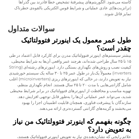
کاسته می‌شود. الگوریتم‌های پیشرفتهٔ تشخیص خطا قادرند بین گذراها
(ترانزیت‌ها)ی عادی عملیاتی و شرایط قوس الکتریکی بالقوه‌ی خطرناک
تمایز قائل شوند.
سوالات متداول
طول عمر معمول یک اینورتر فتوولتائیک
چقدر است؟
بیشتر سیستم‌های اینورتر فتوولتائیک مدرن برای کارکرد قابل اعتماد در طی
۱۵ تا ۲۵ سال طراحی شده‌اند، هرچند عمر واقعی آن‌ها به شرایط محیطی،
کیفیت نصب و روش‌های نگهداری بستگی دارد. اینورترهای رشته‌ای (String
inverters) معمولاً یک‌بار در طول عمر ۲۵ تا ۳۰ ساله یک سیستم خورشیدی
نیاز به تعویض دارند، در حالی که اینورترهای ریزی (microinverters) اغلب
شامل گارانتی‌هایی با مدت ۲۰ تا ۲۵ سال هستند. انجام نگهداری منظم،
تهویه مناسب و محافظت از اینورترهای فتوولتائیک در برابر شرایط محیطی
شدید، می‌تواند عمر عملیاتی آن‌ها را به‌طور قابل توجهی افزایش دهد.
سازندگان با پیشرفت فناوری، همچنان قابلیت اطمینان اجزا را بهبود
می‌بخشند و گزینه‌های گارانتی گسترده‌تری ارائه می‌دهند.
چگونه بفهمم که اینورتر فتوولتائیک من نیاز
به تعویض دارد؟
علائم رایجی که نشان‌دهنده‌ی نیاز به تعویض اینورتر فتوولتائیک هستند،