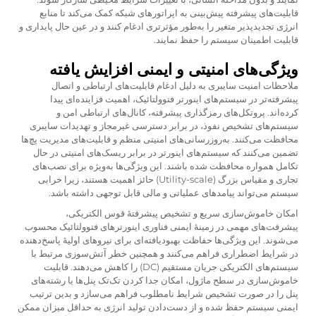
قابلیت‌های پیشرفته پیش‌بینی به اپراتورهای شبکه کمک می‌کند تا منابع
انرژی تجدیدپذیر متغیر را به‌طور مؤثرتری ادغام کنند و در عین حال پایداری و
قابلیت اطمینان سیستم را حفظ نمایند.
ویژگی‌های امنیتی و ایمنی افزایش یافته
ملاحظات امنیت سایبری به دلیل ادغام قابلیت‌های ارتباطی و اتصال
پیشرفته‌تر در سیستم‌های اینورتر فتوولتائیک، اهمیت فزاینده‌ای پیدا
کرده‌اند. پروتکل‌های رمزگذاری پیشرفته، کانال‌های ارتباطی امن و
سیستم‌های تشخیص نفوذ، در برابر دسترسی غیرمجاز و تهدیدات سایبری
محافظت می‌کنند. به‌روزرسانی‌های امنیتی منظم و قابلیت‌های مدیریت پچ‌ها
تضمین می‌کنند که سیستم‌های اینورتر در برابر ریسک‌های امنیتی در حال
تکامل همواره محافظت شده باشند. این ویژگی‌ها به‌ویژه برای نصب‌های
تجاری و مقیاس بزرگ (Utility-scale) حائز اهمیت هستند، زیرا خرابی
سیستم می‌تواند پیامدهای عملیاتی و مالی قابل توجهی داشته باشد.
امکان خاموش‌سازی سریع و تشخیص پیشرفتهٔ قوس الکتریکی،
پیشرفت‌های مهمی در زمینهٔ ایمنی فناوری اینورترهای فتوولتائیک محسوب
می‌شوند. این ویژگی‌ها حفاظت بهبودیافته‌ای برای نیروهای اولیهٔ پاسخ‌دهنده
در شرایط اضطراری فراهم می‌کنند و همچنین خطر آتش‌سوزی مرتبط با
سیستم‌های الکتریکی جریان مستقیم (DC) را کاهش می‌دهند. قابلیت
خاموش‌سازی در سطح ماژول، امکان جدا کردن تک‌تک پنل‌ها یا رشته‌های
پنل را در صورت تشخیص شرایط نامطلوب فراهم می‌سازد و بدین ترتیب
ایمنی سیستم حفظ شده و از دست‌دادن تولید انرژی به حداقل میزان ممکن