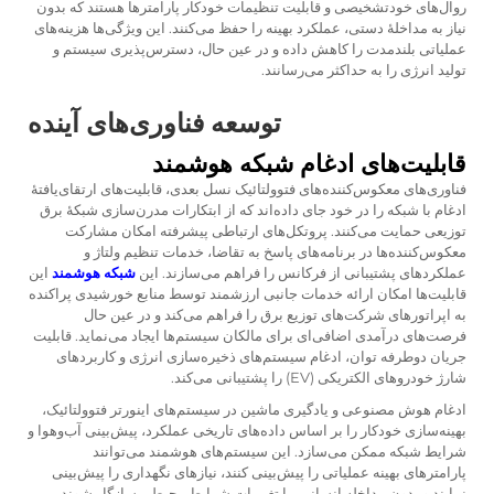
روال‌های خودتشخیصی و قابلیت تنظیمات خودکار پارامترها هستند که بدون
نیاز به مداخلهٔ دستی، عملکرد بهینه را حفظ می‌کنند. این ویژگی‌ها هزینه‌های
عملیاتی بلندمدت را کاهش داده و در عین حال، دسترس‌پذیری سیستم و
تولید انرژی را به حداکثر می‌رسانند.
توسعه فناوری‌های آینده
قابلیت‌های ادغام شبکه هوشمند
فناوری‌های معکوس‌کننده‌های فتوولتائیک نسل بعدی، قابلیت‌های ارتقای‌یافتهٔ
ادغام با شبکه را در خود جای داده‌اند که از ابتکارات مدرن‌سازی شبکهٔ برق
توزیعی حمایت می‌کنند. پروتکل‌های ارتباطی پیشرفته امکان مشارکت
معکوس‌کننده‌ها در برنامه‌های پاسخ به تقاضا، خدمات تنظیم ولتاژ و
عملکردهای پشتیبانی از فرکانس را فراهم می‌سازند. این
شبکه هوشمند
این
قابلیت‌ها امکان ارائه خدمات جانبی ارزشمند توسط منابع خورشیدی پراکنده
به اپراتورهای شرکت‌های توزیع برق را فراهم می‌کند و در عین حال
فرصت‌های درآمدی اضافی‌ای برای مالکان سیستم‌ها ایجاد می‌نماید. قابلیت
جریان دوطرفه توان، ادغام سیستم‌های ذخیره‌سازی انرژی و کاربردهای
شارژ خودروهای الکتریکی (EV) را پشتیبانی می‌کند.
ادغام هوش مصنوعی و یادگیری ماشین در سیستم‌های اینورتر فتوولتائیک،
بهینه‌سازی خودکار را بر اساس داده‌های تاریخی عملکرد، پیش‌بینی آب‌وهوا و
شرایط شبکه ممکن می‌سازد. این سیستم‌های هوشمند می‌توانند
پارامترهای بهینه عملیاتی را پیش‌بینی کنند، نیازهای نگهداری را پیش‌بینی
نمایند و بدون مداخله انسانی، با تغییرات شرایط محیطی سازگار شوند.