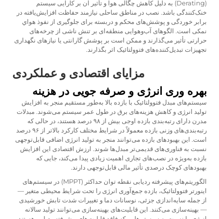
(Derating) به دلیل کاهش چگالی هوا و تأثیر آن بر کارایی سیستم
خنک‌کنندگی باشد. نصب در مناطق ساحلی نیازمند حفاظت افزایش‌یافته در
برابر خوردگی و پوشش‌های محکم و دربسته برای جلوگیری از نفوذ هواي
نمکی است. الگوهای آب‌وهوایی منطقه‌ای بر تنش ناشی از چرخه‌های
حرارتی تأثیر می‌گذارند و ممکن است بر پوشش گارانتی یا نیازهای نگهداری
تجهیزات تبدیل‌کننده‌های فتوولتائیک اثر بگذارند.
مزایای اقتصادی و عملکردی
بهره وری انرژی و صرفه جویی در هزینه
سیستم‌های مبدل فتوولتائیک با بازده بالا به‌طور مستقیم منجر به افزایش
تولید انرژی و کاهش هزینه‌های برق در طول عمر سیستم می‌شوند. مبدلات
مدرن دارای رتبه‌بندی بازده اوجی بیش از ۹۸ درصد هستند، در حالی که
رتبه‌بندی‌های وزنی بازده معمولاً در شرایط مختلف کارکرد بالاتر از ۹۶ درصد
است. این بهبودهای بازده می‌توانند منجر به تولید انرژی اضافی قابل‌توجهی
نسبت به فناوری‌های قدیمی‌تر مبدل‌ها شوند. ارزش اقتصادی این افزایش
بازده به‌ویژه در نصب‌های تجاری اهمیت زیادی پیدا می‌کند، جایی که
بهبودهای کوچک درصدی تأثیر مالی قابل‌توجهی دارند.
الگوریتم‌های پیشرفته ردیابی نقطه توان حداکثر (MPPT) در سیستم‌های
اینورتر فتوولتائیک، بازده جمع‌آوری انرژی را تحت شرایط محیطی متغیر —
از جمله سایه‌اندازی جزئی، نوسانات دما و تغییرات شدت تابش خورشیدی
— بهینه‌سازی می‌کنند. این قابلیت‌های بهینه‌سازی می‌توانند تولید سالانه
انرژی را نسبت به سیستم‌هایی که فاقد قابلیت‌های پیشرفته ردیابی هستند،