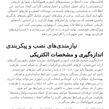
قابلیت‌های ثبت داده‌ها در سیستم‌های اینورتر فتوولتائیک، سوابق تاریخی
ارزشمندی را برای تحلیل عملکرد و اعتبارسنجی گارانتی ایجاد می‌کنند. این
اطلاعات به شناسایی روندهای بلندمدت، نوسانات فصلی و نیازهای احتمالی
نگهداری کمک می‌کنند. برخی از مدل‌های اینورتر شامل الگوریتم‌های یادگیری
ماشین هستند که می‌توانند پارامترهای بهینهٔ کارکرد را بر اساس داده‌های
تاریخی عملکرد و اطلاعات پیش‌بینی آب‌وهوایی پیش‌بینی کنند. این
ویژگی‌های هوشمند، تولید انرژی را به حداکثر می‌رسانند و با استراتژی‌های
کارکردی بهینه، عمر تجهیزات را افزایش می‌دهند.
نیازمندی‌های نصب و پیکربندی
اندازه‌گیری و مشخصات الکتریکی
اندازه‌گیری صحیح ظرفیت اینورتر فتوولتائیک نیازمند تحلیل دقیق ویژگی‌های
آرایه خورشیدی، بارهای الکتریکی و الزامات اتصال به شبکه است. ظرفیت
اینورتر معمولاً باید بین ۸۰ تا ۱۲۰ درصد رتبه‌بندی کلی پنل‌های خورشیدی
باشد که این مقدار بستگی به محل نصب، شرایط سایه‌اندازی و اهداف
بهینه‌سازی عملکرد دارد. کوچک‌تر انتخاب کردن اینورتر می‌تواند تولید انرژی
را در دوره‌های اوج تولید محدود کند، در حالی که انتخاب اینورتری با ظرفیت
بیش از حد ممکن است منجر به کاهش بازده در شرایط نور کم شود.
طراحان حرفه‌ای سیستم‌ها عوامل متعددی از جمله محدوده ولتاژ رشته‌ها،
ظرفیت جریان و شرایط محیطی کاری را هنگام انتخاب مشخصات مناسب
اینورتر فتوولتائیک در نظر می‌گیرند.
ادغام الکتریکی سیستم‌های اینورتر فتوولتائیک نیازمند رعایت کدهای برقی