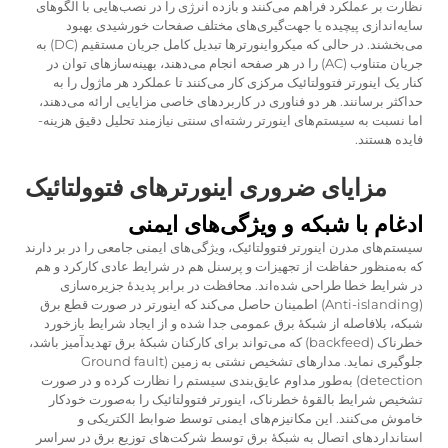
نظارت بر عملکرد فراهم می‌کنند و بازده انرژی را در نصب‌هایی با الگوهای
سایه‌اندازی پیچیده یا جهت‌گیری‌های مختلف صفحات خورشیدی بهبود
می‌بخشند. در حالی که میکرواینورترها تبدیل کامل جریان مستقیم (DC) به
جریان متناوب (AC) را در هر صفحه انجام می‌دهند، بهینه‌سازهای توان در
کنار یک اینورتر فتوولتائیک مرکزی کار می‌کنند تا عملکرد هر ماژول را به
حداکثر برسانند. هر دو فناوری در کاربردهای خاصی مزایایی ارائه می‌دهند،
اما نسبت به سیستم‌های اینورتر رشته‌ای سنتی نیازمند تحلیل دقیق هزینه-
فایده هستند.
مزایای ضروری اینورترهای فتوولتائیک
ادغام با شبکه و ویژگی‌های ایمنی
سیستم‌های مدرن اینورتر فتوولتائیک، ویژگی‌های ایمنی جامعی را در بر دارند
که به‌منظور حفاظت از تجهیزات و پرسنل هم در شرایط عادی کارکرد و هم
در شرایط خطا طراحی شده‌اند. محافظت در برابر پدیدهٔ جزیره‌سازی
(Anti-islanding) اطمینان حاصل می‌کند که اینورتر در صورت قطع برق
شبکه، بلافاصله از شبکهٔ برق عمومی جدا شده و از ایجاد شرایط بازخورد
خطرناک (backfeed) که می‌تواند برای کارکنان شبکهٔ برق تهدیدآمیز باشد،
جلوگیری نماید. مدارهای تشخیص نشتی به زمین (Ground fault
detection) به‌طور مداوم عایق‌بندی سیستم را نظارت کرده و در صورت
تشخیص شرایط بالقوهٔ خطرناک، اینورتر فتوولتائیک را به‌صورت خودکار
خاموش می‌کنند. این مکانیزم‌های ایمنی توسط ضوابط الکتریکی و
استانداردهای اتصال به شبکهٔ برق توسط شرکت‌های توزیع برق در سراسر