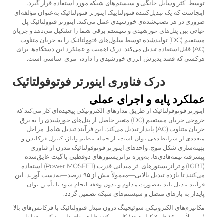
توسط اکثر وسایل خانگی و سیستم‌های شبکه مورد استفاده قرار گیرد.
اینجاست که یک
تبدیل‌کننده فتوولتاییک
اینورتر فتوولتائیک به‌عنوان مؤلفه‌ای
ضروری در هر نصب‌شده‌ی خورشیدی عمل می‌کند. اینورتر فتوولتائیک پل
حیاتی بین پنل‌های خورشیدی و سیستم برقی شما را تشکیل می‌دهد و جریان
مستقیم (DC) تولیدشده توسط سلول‌های فتوولتائیک را به جریان متناوب
(AC) قابل‌استفاده تبدیل می‌کند. درک اهمیت و عملکرد این دستگاه‌ها برای
هرکسی که قصد پذیرش انرژی خورشیدی را دارد، امری اساسی است.
درک فناوری اینورتر فوتوفولتائیک
عملکرد پایه و اجرای عملی
اینورتر فوتوفولتائیک از طریق مدارهای الکترونیکی پیچیده‌ای کار می‌کند که
خروجی جریان مستقیم (DC) متغیر حاصل از پنل‌های خورشیدی را به برق
جریان متناوب (AC) پایدار تبدیل می‌کند. این فرآیند تبدیل شامل مراحل
متعددی از شرایط‌دهی توان است، از جمله تنظیم ولتاژ، کنترل فرکانس و
بهینه‌سازی شکل موج. واحدهای اینورتر فوتوفولتائیک مدرن از فناوری
پیشرفته نیمه‌هادی‌ها، به‌ویژه ترانزیستورهای دوقطبی با گیت عایق‌شده
(IGBT) و ترانزیستورهای اثر میدانی قدرت (Power MOSFET) استفاده
می‌کنند تا بازده تبدیل بالایی—معمولاً بیش از ۹۵ درصد—به‌دست آورند. این
فرآیند تبدیل باید به‌صورت مداوم و بدون وقفه انجام شود تا تأمین توان
پایدار به بارهای متصل و سیستم‌های شبکه تضمین گردد.
مکانیزم‌های الکترونیکی سوئیچینگ درون مبدل فتوولتائیک با فرکانس‌های بالا
(معمولاً بین ۱۶ تا ۲۰ کیلوهرتز) کار می‌کنند تا اعوجاج هارمونیکی و تداخل