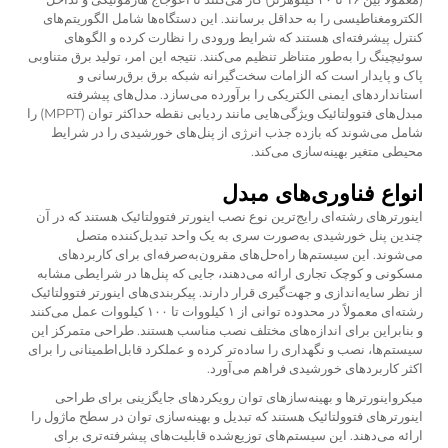
الکترومغناطیسی را به حداقل برسانند. این دستگاه‌ها شامل الگوریتم‌های
کنترل پیشرفته‌ای هستند که شرایط ورودی را نظارت کرده و الگوهای
سوئیچینگ را به‌طور متناظر تنظیم می‌کنند. نتیجه این امر، تولید برق متناوبی
پاک و پایدار است که الزامات سخت‌گیرانه شبکه برق برق‌رسانی و
استانداردهای ایمنی الکتریکی را برآورده می‌سازد. مدل‌های پیشرفته
مبدل‌های فتوولتائیک ویژگی‌هایی مانند ردیابی نقطه حداکثر توان (MPPT) را
شامل می‌شوند که بازده جذب انرژی از پنل‌های خورشیدی را در شرایط
محیطی متغیر بهینه‌سازی می‌کند.
انواع فناوری‌های مبدل
اینورترهای رشته‌ای رایج‌ترین نوع نصب اینورتر فتوولتائیک هستند که در آن
چندین پنل خورشیدی به‌صورت سری به یک واحد تبدیل‌کننده متصل
می‌شوند. این سیستم‌ها راه‌حل‌های مقرون‌به‌صرفه‌ای برای کاربردهای
مسکونی و کوچک تجاری ارائه می‌دهند، جایی که پنل‌ها در شرایطی مشابه
از نظر سایه‌اندازی و جهت‌گیری قرار دارند. پیکربندی‌های اینورتر فتوولتائیک
رشته‌ای معمولاً در محدوده توانی از ۱ کیلووات تا ۱۰۰ کیلووات عمل می‌کنند
و بنابراین برای اندازه‌های مختلف نصب مناسب هستند. طراحی متمرکز این
سیستم‌ها، نصب و نگهداری را ساده‌تر کرده و عملکرد قابل‌اطمینانی را برای
اکثر کاربردهای خورشیدی فراهم می‌آورد.
میکرواینورترها و بهینه‌سازهای توان رویکردهای جایگزینی برای طراحی
اینورترهای فتوولتائیک هستند که تبدیل و بهینه‌سازی توان در سطح ماژول را
ارائه می‌دهند. این سیستم‌های توزیع‌شده قابلیت‌های پیشرفته‌تری برای