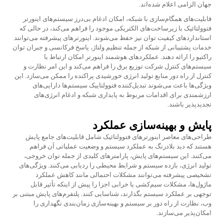
جهان الزامی اعلام شده‌اند.
قابلیت‌های همگام‌سازی با شبکه، امکان ادغام بی‌درز سیستم‌های اینورتر
فتوولتائیک با زیرساخت‌های الکتریکی موجود را فراهم می‌کند، در حالی که
استانداردهای کیفیت توان نیز حفظ می‌شوند. اینورترهای پیشرفته می‌توانند
خدمات پشتیبانی از شبکه از جمله تنظیم ولتاژ، پاسخ فرکانسی و جبران توان
راکتیو را ارائه دهند. عملکردهای هوشمند اینورتر امکان ارتباط با
سیستم‌های کنترل شرکت توزیع برق را فراهم می‌کند و این امر نظارت و
کنترل از راه دور منابع تولید انرژی خورشیدی پراکنده را ممکن می‌سازد. این
ویژگی‌ها باعث می‌شوند
تبدیل‌کننده فتوولتاییک
سیستم‌ها دارایی‌های
ارزشمندی برای اقدامات مربوط به پایداری شبکه و ادغام انرژی‌های
تجدیدپذیر باشند.
پایش و بهینه‌سازی عملکرد
طراحی‌های معاصر اینورترهای فتوولتائیک شامل قابلیت‌های جامع پایش
هستند که دید بلادرنگ به عملکرد سیستم و وضعیت عملیاتی آن فراهم
می‌کنند. این سیستم‌های پایش، پارامترهای کلیدی از جمله توان خروجی،
تولید انرژی، بازده سیستم و شرایط محیطی را ردیابی می‌کنند. ویژگی‌های
تشخیصی پیشرفته می‌توانند مشکلات احتمالی مانند کاهش عملکرد
ماژول‌ها، مشکلات سیم‌کشی یا خرابی اجزا را پیش از اینکه تأثیر قابل
توجهی بر عملکرد سیستم بگذارند، شناسایی کنند. پلتفرم‌های پایش مبتنی بر
وب، نظارت از راه دور بر سیستم و بهینه‌سازی زمان‌بندی نگهداری را
امکان‌پذیر می‌سازند.