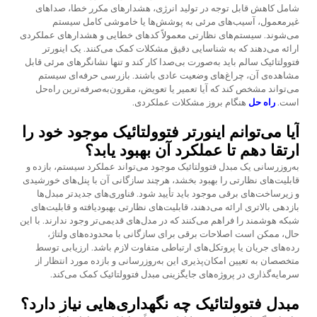
شامل کاهش قابل توجه در تولید انرژی، هشدارهای مکرر خطا، صداهای
غیرمعمول، آسیب‌های مرئی به پوشش‌ها یا خاموشی کامل سیستم
می‌شوند. سیستم‌های نظارتی معمولاً کدهای خطایی و هشدارهای عملکردی
ارائه می‌دهند که به شناسایی دقیق مشکلات کمک می‌کنند. یک اینورتر
فتوولتائیک سالم باید به‌صورت بی‌صدا کار کند و تنها نشانگرهای مرئی قابل
مشاهده‌ی آن، چراغ‌های وضعیت عادی باشند. بازرسی حرفه‌ای سیستم
می‌تواند مشخص کند که آیا تعمیر یا تعویض، مقرون‌به‌صرفه‌ترین راه‌حل
است.
راه حل
هنگام بروز مشکلات عملکردی.
آیا می‌توانم اینورتر فتوولتائیک موجود خود را
ارتقا دهم تا عملکرد آن بهبود یابد؟
به‌روزرسانی یک مبدل فتوولتائیک موجود می‌تواند عملکرد سیستم، بازده و
قابلیت‌های نظارتی را بهبود بخشد، هرچند سازگانی آن با پنل‌های خورشیدی
و زیرساخت‌های برقی موجود باید تأیید شود. فناوری‌های جدیدتر مبدل‌ها
بازدهی بالاتری ارائه می‌دهند، قابلیت‌های نظارتی بهبودیافته و قابلیت‌های
شبکه هوشمند را فراهم می‌کنند که در مدل‌های قدیمی‌تر وجود ندارند. با این
حال، ممکن است اصلاحات برقی برای سازگانی با محدوده‌های ولتاژ،
رده‌های جریان یا پروتکل‌های ارتباطی متفاوت لازم باشد. ارزیابی توسط
متخصصان به تعیین امکان‌پذیری این به‌روزرسانی و بازده مورد انتظار از
سرمایه‌گذاری در پروژه‌های جایگزینی مبدل فتوولتائیک کمک می‌کند.
مبدل فتوولتائیک چه نگهداری‌هایی نیاز دارد؟