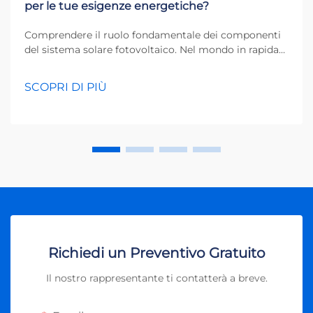
per le tue esigenze energetiche?
Comprendere il ruolo fondamentale dei componenti
del sistema solare fotovoltaico. Nel mondo in rapida
evoluzione delle energie rinnovabili, gli inverter
fotovoltaici rappresentano il cuore di qualsiasi
SCOPRI DI PIÙ
sistema solare. Questi dispositivi essenziali
trasformano la corrente continua (DC) generata...
Richiedi un Preventivo Gratuito
Il nostro rappresentante ti contatterà a breve.