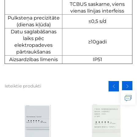
TCBUS saskarne, viens
vienas līnijas interfeiss
Pulksteņa precizitāte
≤0,5 s/d
(dienas kļūda)
Datu saglabāšanas
laiks pēc
≥10gadi
elektropadeves
pārtraukšanas
Aizsardzības līmenis
IP51
Ieteiktie produkti