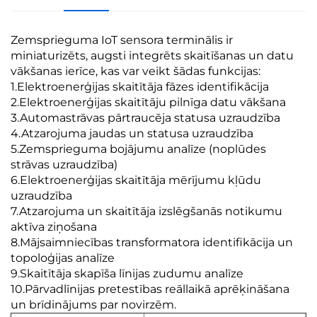
Zemsprieguma IoT sensora terminālis ir
miniaturizēts, augsti integrēts skaitīšanas un datu
vākšanas ierīce, kas var veikt šādas funkcijas:
1.Elektroenerģijas skaitītāja fāzes identifikācija
2.Elektroenerģijas skaitītāju pilnīga datu vākšana
3.Automastrāvas pārtraucēja statusa uzraudzība
4.Atzarojuma jaudas un statusa uzraudzība
5.Zemsprieguma bojājumu analīze (noplūdes
strāvas uzraudzība)
6.Elektroenerģijas skaitītāja mērījumu kļūdu
uzraudzība
7.Atzarojuma un skaitītāja izslēgšanās notikumu
aktīva ziņošana
8.Mājsaimniecības transformatora identifikācija un
topoloģijas analīze
9.Skaitītāja skapīša līnijas zudumu analīze
10.Pārvadlīnijas pretestības reāllaikā aprēķināšana
un brīdinājums par novirzēm.