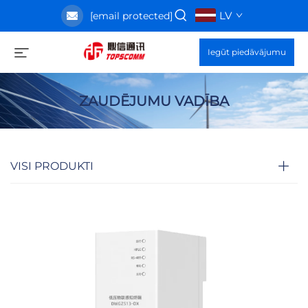
LV
[email protected]
Iegūt piedāvājumu
ZAUDĒJUMU VADĪBA
VISI PRODUKTI