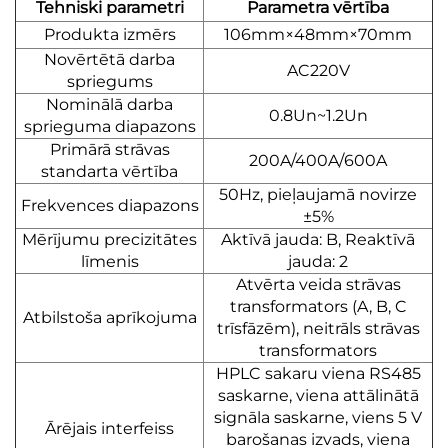
Tehniski parametri
Parametra vērtība
Produkta izmērs
106mm×48mm×70mm
Novērtētā darba
AC220V
spriegums
Nominālā darba
0.8Un~1.2Un
sprieguma diapazons
Primārā strāvas
200A/400A/600A
standarta vērtība
50Hz, pieļaujamā novirze
Frekvences diapazons
±5%
Mērījumu precizitātes
Aktīvā jauda: B, Reaktīvā
līmenis
jauda: 2
Atvērta veida strāvas
transformators (A, B, C
Atbilstoša aprīkojuma
trīsfāzēm), neitrāls
strāvas
transformators
HPLC sakaru viena RS485
saskarne, viena attālinātā
signāla saskarne,
viens 5 V
Ārējais interfeiss
barošanas izvads, viena