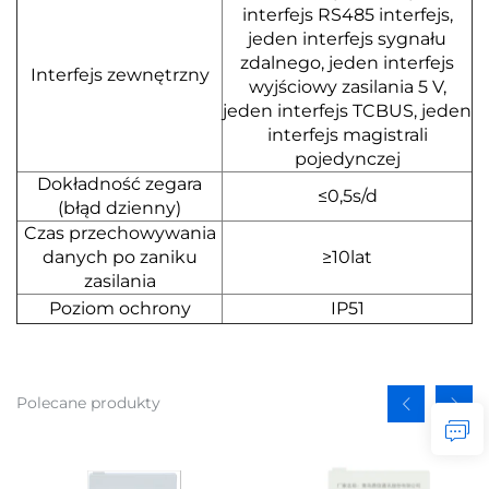
interfejs RS485
interfejs,
jeden interfejs sygnału
zdalnego,
jeden interfejs
Interfejs zewnętrzny
wyjściowy zasilania 5 V,
jeden interfejs TCBUS, jeden
interfejs magistrali
pojedynczej
Dokładność zegara
≤0,5s/d
(błąd dzienny)
Czas przechowywania
danych po zaniku
≥10lat
zasilania
Poziom ochrony
IP51
Polecane produkty