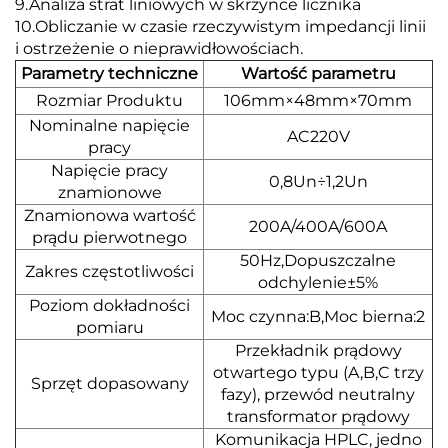
9.Analiza strat liniowych w skrzynce licznika
10.Obliczanie w czasie rzeczywistym impedancji linii
i ostrzeżenie o nieprawidłowościach.
Parametry techniczne
Wartość parametru
Rozmiar Produktu
106mm×48mm×70mm
Nominalne napięcie
AC220V
pracy
Napięcie pracy
0,8Un÷1,2Un
znamionowe
Znamionowa wartość
200A/400A/600A
prądu pierwotnego
50Hz,Dopuszczalne
Zakres częstotliwości
odchylenie±5%
Poziom dokładności
Moc czynna:B,Moc bierna:2
pomiaru
Przekładnik prądowy
otwartego typu (A,B,C trzy
Sprzęt dopasowany
fazy), przewód neutralny
transformator prądowy
Komunikacja HPLC, jedno