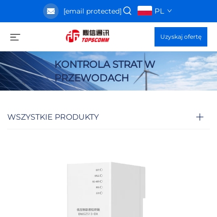
PL
[email protected]
Uzyskaj ofertę
KONTROLA STRAT W
PRZEWODACH
WSZYSTKIE PRODUKTY