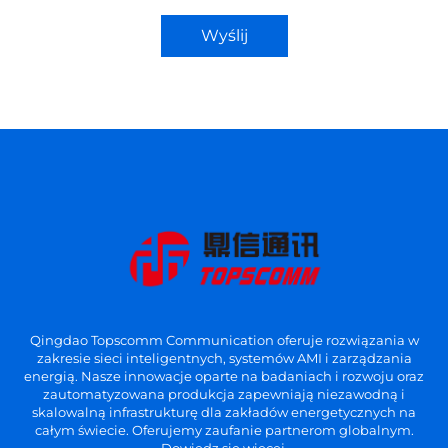
Wyślij
Qingdao Topscomm Communication oferuje rozwiązania w
zakresie sieci inteligentnych, systemów AMI i zarządzania
energią. Nasze innowacje oparte na badaniach i rozwoju oraz
zautomatyzowana produkcja zapewniają niezawodną i
skalowalną infrastrukturę dla zakładów energetycznych na
całym świecie. Oferujemy zaufanie partnerom globalnym.
Dowiedz się więcej.