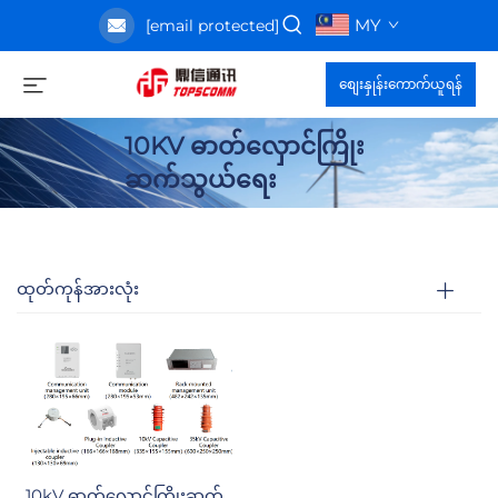
MY
[email protected]
စျေးနှုန်းကောက်ယူရန်
10KV ဓာတ်လှောင်ကြိုး
ဆက်သွယ်ရေး
ထုတ်ကုန်အားလုံး
10kV ဓာတ်လှောင်ကြိုးဆက်