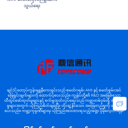
သွယ်ရေး
ချင်ဒဲါ့ တော့ပ်ကွန်းမျူနီကေးရှင်းသည် စမတ်ဂရစ်၊ AMI နှင့် စမတ်စွမ်းအင်
ဖြေရှင်းချက်များကို ထောက်ပံ့ပေးသည်။ ကျွန်ုပ်တို့၏ R&D အခြေခံသော
တီထွင်ဖော်ထုတ်မှုများနှင့် စက်မှုထုတ်လုပ်ရေးသည် ကမ္ဘာတစ်ဝှမ်းရှိ အသုံးချ
မှုများအတွက် ယုံကြည်စိတ်ချရပြီး တိုးချဲ့နိုင်သော အခြေတည်မှုကို ဖန်တီး
ပေးသည်။ ကမ္ဘာ့ကုမ္ပဏီများမှ ယုံကြည်အားထားရသည့်အဖွဲ့။ ပိုမိုလေ့လာရန်။