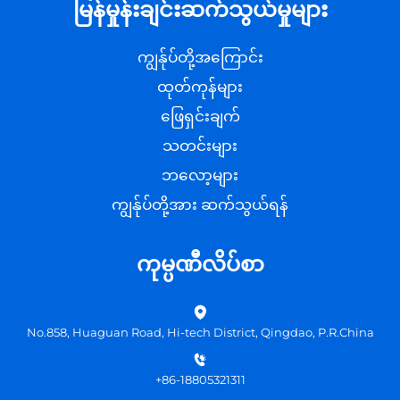
မြန်မှုန်းချင်းဆက်သွယ်မှုများ
ကျွန်ုပ်တို့အကြောင်း
ထုတ်ကုန်များ
ဖြေရှင်းချက်
သတင်းများ
ဘလော့များ
ကျွန်ုပ်တို့အား ဆက်သွယ်ရန်
ကုမ္ပဏီလိပ်စာ
No.858, Huaguan Road, Hi-tech District, Qingdao, P.R.China
+86-18805321311