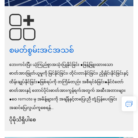
စမတ်စွမ်းအင်အသစ်
ဘေးကင်းပြီး ယုံကြည်စွာအသုံးပြုနိုင်ခြင်း ●ဖြန့်ဖြူးထားသော
ဓာတ်အားဖြုတ်ယူမှုကို မြင်နိုင်ခြင်း၊ တိုင်းတာနိုင်ခြင်း၊ ညှိနှိုင်းနိုင်ခြင်းနှင့်
ထိန်းချုပ်နိုင်ခြင်း●ဖြစ်ရပ်ကို တကြိမ်တည်း အစီရင်ခံခြင်း●နိုင်ငံတော်
ဓာတ်အားနှင့် တောင်ပိုင်းဓာတ်အားကွန်ရက်အတွက် အဆီးအတားများ
●ဝေ remote မှ အမိန့်များကို အချိန်နှင့်တပြေးညီ တုံ့ပြန်ပေးခြင်း
အဆင်ပြေလွယ်ကူစေရန်...
ပိုမိုသိရှိပါစေ