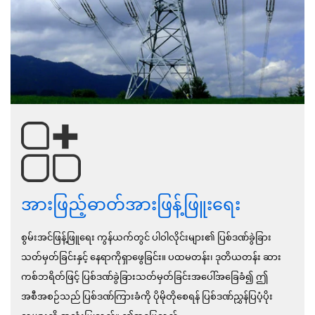
အားဖြည့်ဓာတ်အားဖြန့်ဖြူးရေး
စွမ်းအင်ဖြန့်ဖြူရေး ကွန်ယက်တွင် ပါဝါလိုင်းများ၏ ပြစ်ဒဏ်ခွဲခြား
သတ်မှတ်ခြင်းနှင့် နေရာကိုရှာဖွေခြင်း။ ပထမတန်း၊ ဒုတိယတန်း ဆား
ကစ်ဘရိတ်ဖြင့် ပြစ်ဒဏ်ခွဲခြားသတ်မှတ်ခြင်းအပေါ်အခြေခံ၍ ဤ
အစီအစဉ်သည် ပြစ်ဒဏ်ကြားခံကို ပိုမိုတိုစေရန် ပြစ်ဒဏ်ညွှန်ပြပံ့ပိုး