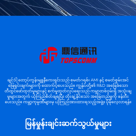
ချင်ဒဲါ့ တော့ပ်ကွန်းမျူနီကေးရှင်းသည် စမတ်ဂရစ်၊ AMI နှင့် စမတ်စွမ်းအင်
ဖြေရှင်းချက်များကို ထောက်ပံ့ပေးသည်။ ကျွန်ုပ်တို့၏ R&D အခြေခံသော
တီထွင်ဖော်ထုတ်မှုများနှင့် စက်မှုထုတ်လုပ်ရေးသည် ကမ္ဘာတစ်ဝှမ်းရှိ အသုံးချ
မှုများအတွက် ယုံကြည်စိတ်ချရပြီး တိုးချဲ့နိုင်သော အခြေတည်မှုကို ဖန်တီး
ပေးသည်။ ကမ္ဘာ့ကုမ္ပဏီများမှ ယုံကြည်အားထားရသည့်အဖွဲ့။ ပိုမိုလေ့လာရန်။
မြန်မှုန်းချင်းဆက်သွယ်မှုများ