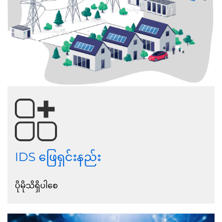
IDS ဖြေရှင်းနည်း
ပိုမိုသိရှိပါစေ