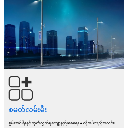
စမတ်လမ်းမီး
စွမ်းအင်ခြီးနှင့် ထုတ်လွှတ်မှုလျော့နည်းစေရေး ● လိုအပ်သည့်အလင်း၊