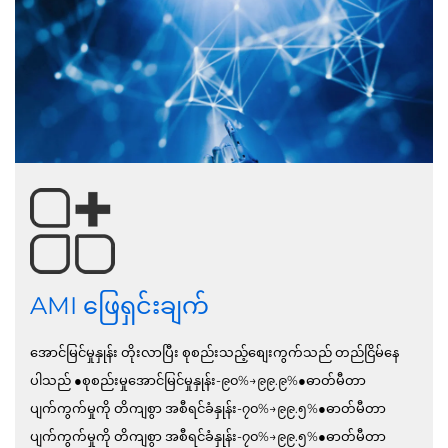
AMI ဖြေရှင်းချက်
အောင်မြင်မှုနှုန်း တိုးလာပြီး စုစည်းသည့်စျေးကွက်သည် တည်ငြိမ်နေ
ပါသည် ●စုစည်းမှုအောင်မြင်မှုနှုန်း-၉၀%→၉၉.၉%●ဓာတ်မီတာ
ပျက်ကွက်မှုကို တိကျစွာ အစီရင်ခံနှုန်း-၇၀%→၉၉.၅%●ဓာတ်မီတာ
ပျက်ကွက်မှုကို တိကျစွာ အစီရင်ခံနှုန်း-၇၀%→၉၉.၅%●ဓာတ်မီတာ