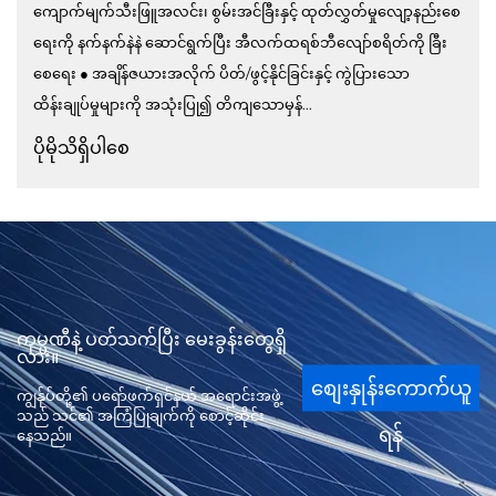
ကျောက်မျက်သီးဖြူအလင်း၊ စွမ်းအင်ခြီးနှင့် ထုတ်လွှတ်မှုလျော့နည်းစေ
ရေးကို နက်နက်နဲနဲ ဆောင်ရွက်ပြီး အီလက်ထရစ်ဘီလျော်စရိတ်ကို ခြီး
စေရေး ● အချိန်ဇယားအလိုက် ပိတ်/ဖွင့်နိုင်ခြင်းနှင့် ကွဲပြားသော
ထိန်းချုပ်မှုများကို အသုံးပြု၍ တိကျသောမှန်...
ပိုမိုသိရှိပါစေ
ကုမ္ပဏီနဲ့ ပတ်သက်ပြီး မေးခွန်းတွေရှိ
လား။
စျေးနှုန်းကောက်ယူ
ကျွန်ုပ်တို့၏ ပရော်ဖက်ရှင်နယ် အရောင်းအဖွဲ့
သည် သင်၏ အကြံပြုချက်ကို စောင့်ဆိုင်း
ရန်
နေသည်။