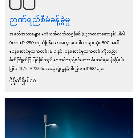
ဉာဏ်ရည်စီမံခန့်ခွဲမှု
အမှတ်အသားများ ●လုံးဝအီလက်ထရွန်နစ် (ယူလထရာဆောနစ်) ပါဝါ
မီတာ ●R≥250 ကျယ်ပြန့်သောအကွာအေဝါ၊ အများဆုံး 800 အထိ
●ဝန်ဆောင်မှုသက်တမ်း ≥10 နှစ်၊ ဝန်ဆောင်မှုသက်တမ်းကိုလည်း
စိတ်ကြိုက်ပြုပြင်နိုင်သည် ●စတင်လှည့်စင်းသော စီးဆင်းမှုနှုန်းနိမ့်ပါး
ခြင်း- 1L/h၊ ΔP25 ဖိအားဆုံးရှုံးမှုနိမ့်ပါးခြင်း ●IP68/ များ...
ပိုမိုသိရှိပါစေ