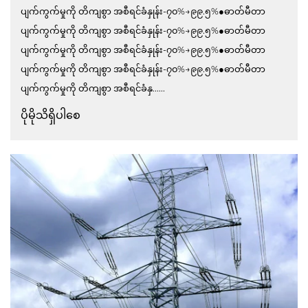
ပျက်ကွက်မှုကို တိကျစွာ အစီရင်ခံနှုန်း-၇၀%→၉၉.၅%●ဓာတ်မီတာ
ပျက်ကွက်မှုကို တိကျစွာ အစီရင်ခံနှုန်း-၇၀%→၉၉.၅%●ဓာတ်မီတာ
ပျက်ကွက်မှုကို တိကျစွာ အစီရင်ခံနှုန်း-၇၀%→၉၉.၅%●ဓာတ်မီတာ
ပျက်ကွက်မှုကို တိကျစွာ အစီရင်ခံနှုန်း-၇၀%→၉၉.၅%●ဓာတ်မီတာ
ပျက်ကွက်မှုကို တိကျစွာ အစီရင်ခံနှ......
ပိုမိုသိရှိပါစေ