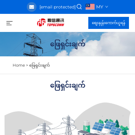
MY
[email protected]
စျေးနှုန်းကောက်ယူရန်
ဖြေရှင်းချက်
Home >
ဖြေရှင်းချက်
ဖြေရှင်းချက်