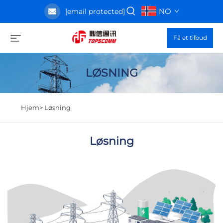
NO
[email protected]
Få et tilbud
LØSNING
Hjem>
Løsning
Løsning