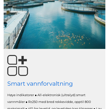
Smart vannforvaltning
Høye indikatorer ● All-elektronisk (ultralyd) smart
vannmåler ● R≥250 med bred rekkevidde, opptil 800
maksimalt ● ≥10 års levetid, og levetiden kan tilpasses ● Lav