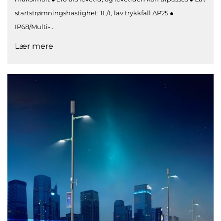
startstrømningshastighet: 1L/t, lav trykkfall ΔP25 ●
IP68/Multi-...
Lær mere