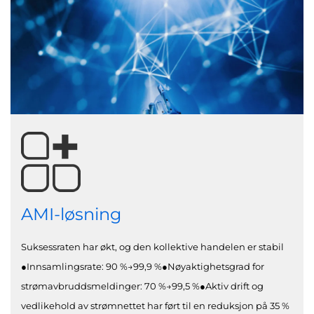
AMI-løsning
Suksessraten har økt, og den kollektive handelen er stabil
●Innsamlingsrate: 90 %→99,9 %●Nøyaktighetsgrad for
strømavbruddsmeldinger: 70 %→99,5 %●Aktiv drift og
vedlikehold av strømnettet har ført til en reduksjon på 35 %