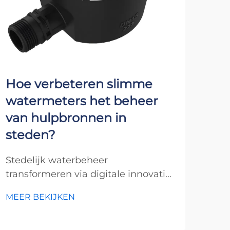
Hoe verbeteren slimme
Wa
watermeters het beheer
en
van hulpbronnen in
vo
steden?
sl
inf
Stedelijk waterbeheer
transformeren via digitale innovatie.
De e
Stedelijk waterbeheer staat
ene
MEER BEKIJKEN
tegenover ongekende uitdagingen
met
MEE
in het moderne tijdperk. Naarmate
mod
steden groeien en klimaatpatronen