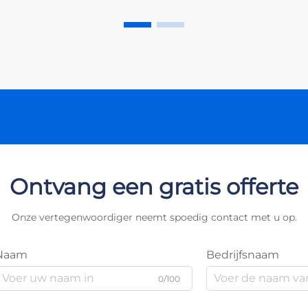
essentiële apparaten zetten de
gelijkstroom (DC) om die wordt
gegenereerd...
Ontvang een gratis offerte
Onze vertegenwoordiger neemt spoedig contact met u op.
Naam
Bedrijfsnaam
0/100