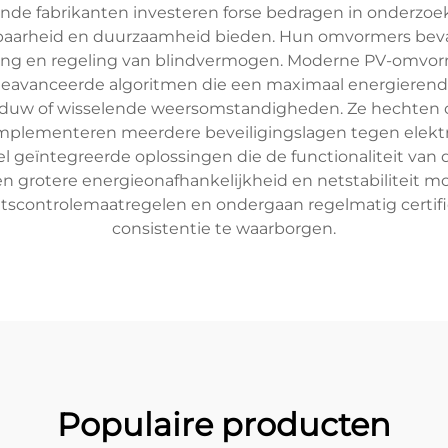
e fabrikanten investeren forse bedragen in onderzoek
wbaarheid en duurzaamheid bieden. Hun omvormers bevat
king en regeling van blindvermogen. Moderne PV-omvo
eavanceerde algoritmen die een maximaal energierende
duw of wisselende weersomstandigheden. Ze hechten oo
implementeren meerdere beveiligingslagen tegen elekt
 geïntegreerde oplossingen die de functionaliteit v
grotere energieonafhankelijkheid en netstabiliteit mog
teitscontrolemaatregelen en ondergaan regelmatig cert
consistentie te waarborgen.
Populaire producten