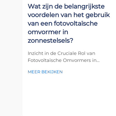
Wat zijn de belangrijkste
voordelen van het gebruik
van een fotovoltaïsche
omvormer in
zonnestelsels?
Inzicht in de Cruciale Rol van
Fotovoltaïsche Omvormers in
Moderne Zonne-energiesystemen
MEER BEKIJKEN
De zonne-energirevolutie heeft de
manier waarop we denken over
stroomopwekking getransformeerd,
en in het midden van deze
transformatie ligt de fotovoltaïsche
omvormer. Deze essentie...