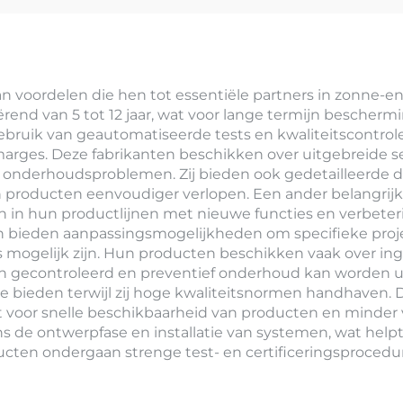
n voordelen die hen tot essentiële partners in zonne-e
iërend van 5 tot 12 jaar, wat voor lange termijn besche
uik van geautomatiseerde tests en kwaliteitscontrolem
ges. Deze fabrikanten beschikken over uitgebreide ser
 onderhoudsproblemen. Zij bieden ook gedetailleerde d
n producten eenvoudiger verlopen. Een ander belangrijk
an in hun productlijnen met nieuwe functies en verbete
en bieden aanpassingsmogelijkheden om specifieke proj
s mogelijk zijn. Hun producten beschikken vaak over 
gecontroleerd en preventief onderhoud kan worden uit
 te bieden terwijl zij hoge kwaliteitsnormen handhaven
 voor snelle beschikbaarheid van producten en minder ve
 de ontwerpfase en installatie van systemen, wat helpt 
ducten ondergaan strenge test- en certificeringsproced