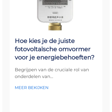
Hoe kies je de juiste
fotovoltaïsche omvormer
voor je energiebehoeften?
Begrijpen van de cruciale rol van
onderdelen van
zonnestroomsystemen In de snel
MEER BEKIJKEN
evoluerende wereld van
hernieuwbare energie vormen
fotovoltaïsche omvormers het hart
van elk zonnestroomsysteem. Deze