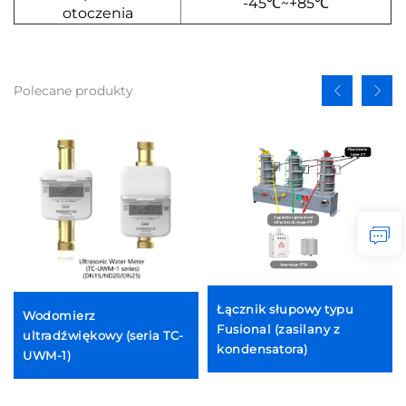
-45℃~+85℃
otoczenia
Polecane produkty
Łącznik słupowy typu
Wodomierz
Fusional (zasilany z
ultradźwiękowy (seria TC-
kondensatora)
UWM-1)