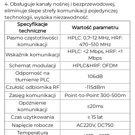
4. Obsługuje kanały nośnej i bezprzewodowej,
eliminuje ślepe strefy komunikacji pojedynczej
technologii, wysoka niezawodność.
Specyfikacje
Wartość parametru
techniczne
Pasmo częstotliwości
HPLC: 0,7~12 MHz, HRF:
komunikacji
470~510 MHz
HPLC: <2 Mbps, HRF: <1
Wskaźnik komunikacji
Mbps
Schemat modulacji
HPLC&HRF: OFDM
Odporność na
106dB
tłumienie PLC
Czułość odbiornika RF
-115dBm
Zasięg komunikacji
Point-to-Point 300-500m
Opóźnienie
≤20ms
komunikacji
Czas użytkowania
≥ 15 lat
Napięcie robocze
AC220V, DC750
Temperatura