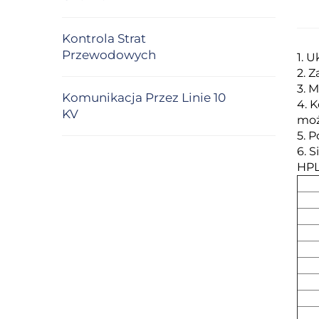
Kontrola Strat
Przewodowych
1. 
2. 
3. 
Komunikacja Przez Linie 10
4. 
KV
moż
5. 
6. 
HPL