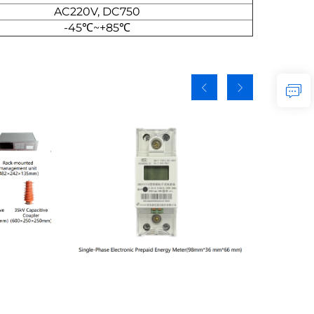
AC220V, DC750
-45℃~+85℃