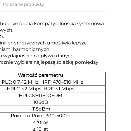
Polecane produkty
echuje się dobrą kompatybilnością systemową.
owych.
).
inii energetycznych umożliwia lepsze
eniami harmonicznych.
o wydajności przepływu danych.
znie wybiera najlepszą ścieżkę pomiędzy
Wartość parametru
HPLC: 0,7–12 MHz, HRF: 470–510 MHz
HPLC: <2 Mbps, HRF: <1 Mbps
HPLC&HRF: OFDM
106dB
-115dBm
Point-to-Point 300-500m
≤20ms
≥ 15 lat