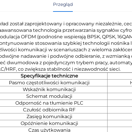
Przegląd
Układ został zaprojektowany i opracowany niezależnie, c
Zaawansowana technologia przetwarzania sygnałów cyfr
Modulacja OFDM (podnośne wspierają BPSK, QPSK, 16QAM
Kontynuowanie stosowania szybkiej technologii nośnika l
liwości komunikacji w scenariuszach z wieloma zakłóc
Podwójne nadawanie i podwójne odbieranie, z wzmianką 
Sieć dwumodowa z pojedynczym trybem pracy, automatyc
C/HRF, co zwiększa stabilność i niezawodność sieci.
Specyfikacje techniczne
Pasmo częstotliwości komunikacji
Wskaźnik komunikacji
Schemat modulacji
Odporność na tłumienie PLC
Czułość odbiornika RF
Zasięg komunikacji
Opóźnienie komunikacji
Czas użytkowania