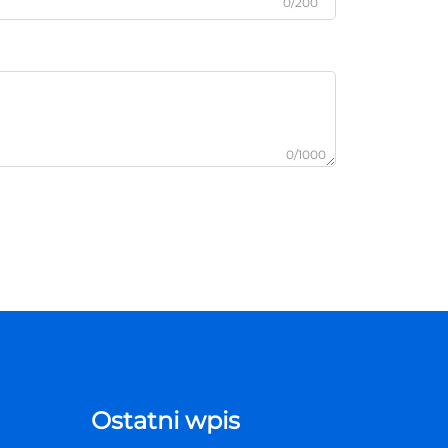
0/200
0/1000
Ostatni wpis