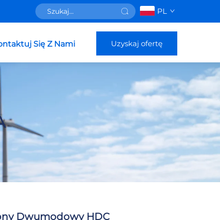
PL
Uzyskaj ofertę
ontaktuj Się Z Nami
A
lony Dwumodowy HDC