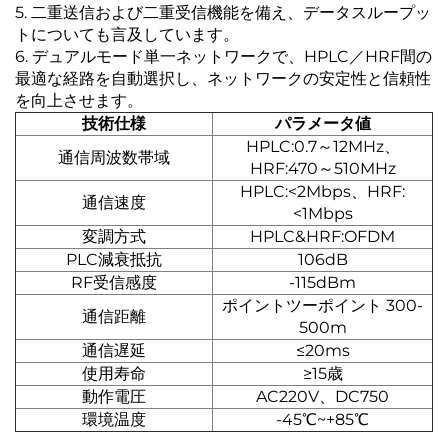
5. 二重送信および二重受信機能を備え、データスループッ
トについても言及しています。
6. デュアルモード単一ネットワークで、HPLC／HRF間の
最適な経路を自動選択し、ネットワークの安定性と信頼性
を向上させます。
技術仕様
パラメータ値
HPLC:0.7～12MHz、
通信周波数帯域
HRF:470～510MHz
HPLC:<2Mbps、HRF:
通信速度
<1Mbps
変調方式
HPLC&HRF:OFDM
PLC減衰抵抗
106dB
RF受信感度
-115dBm
ポイントツーポイント 300-
通信距離
500m
通信遅延
≤20ms
使用寿命
≥15歳
動作電圧
AC220V、DC750
環境温度
-45℃~+85℃