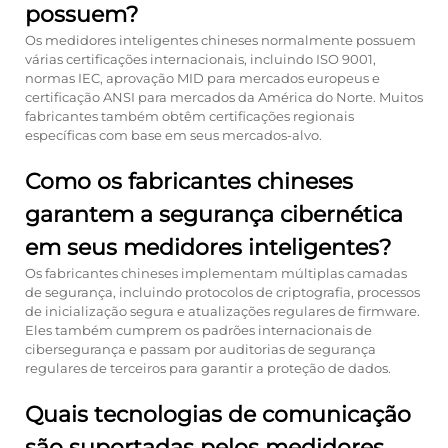
possuem?
Os medidores inteligentes chineses normalmente possuem
várias certificações internacionais, incluindo ISO 9001,
normas IEC, aprovação MID para mercados europeus e
certificação ANSI para mercados da América do Norte. Muitos
fabricantes também obtêm certificações regionais
específicas com base em seus mercados-alvo.
Como os fabricantes chineses
garantem a segurança cibernética
em seus medidores inteligentes?
Os fabricantes chineses implementam múltiplas camadas
de segurança, incluindo protocolos de criptografia, processos
de inicialização segura e atualizações regulares de firmware.
Eles também cumprem os padrões internacionais de
cibersegurança e passam por auditorias de segurança
regulares de terceiros para garantir a proteção de dados.
Quais tecnologias de comunicação
são suportadas pelos medidores