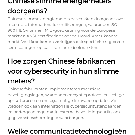
Chinese slimme energiemeters
doorgaans?
Chinese slimme energiemeters beschikken doorgaans over
meerdere internationale certificeringen, waaronder ISO
9001, IEC-normen, MID-goedkeuring voor de Europese
markt en ANSI-certificering voor de Noord-Amerikaanse
markt. Veel fabrikanten verkrijgen ook specifieke regionale
certificeringen op basis van hun doelmarkten.
Hoe zorgen Chinese fabrikanten
voor cybersecurity in hun slimme
meters?
Chinese fabrikanten implementeren meerdere
beveiligingslagen, waaronder encryptieprotocollen, veilige
opstartprocessen en regelmatige firmware-updates. Zij
voldoen ook aan internationale cybersecuritystandaarden
en ondergaan regelmatig externe beveiligingsaudits om
gegevensbescherming te waarborgen.
Welke communicatietechnologieën