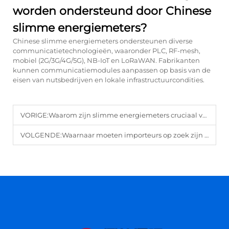
worden ondersteund door Chinese
slimme energiemeters?
Chinese slimme energiemeters ondersteunen diverse
communicatietechnologieën, waaronder PLC, RF-mesh,
mobiel (2G/3G/4G/5G), NB-IoT en LoRaWAN. Fabrikanten
kunnen communicatiemodules aanpassen op basis van de
eisen van nutsbedrijven en lokale infrastructuurcondities.
VORIGE:
Waarom zijn slimme energiemeters cruciaal voor de opbouw van slimme stedelijke infrastructuur?
VOLGENDE:
Waarnaar moeten importeurs op zoek zijn bij toonaangevende fabrikanten van fotovoltaïsche omvormers?