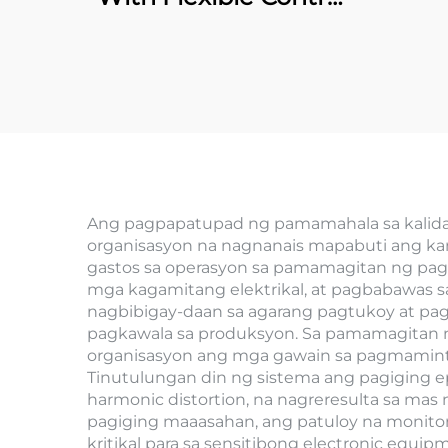
System
Ang pagpapatupad ng pamamahala sa kalida
organisasyon na nagnanais mapabuti ang ka
gastos sa operasyon sa pamamagitan ng pagp
mga kagamitang elektrikal, at pagbabawas s
nagbibigay-daan sa agarang pagtukoy at pag
pagkawala sa produksyon. Sa pamamagitan 
organisasyon ang mga gawain sa pagmamintr
Tinutulungan din ng sistema ang pagiging e
harmonic distortion, na nagreresulta sa ma
pagiging maaasahan, ang patuloy na monitor
kritikal para sa sensitibong electronic equ