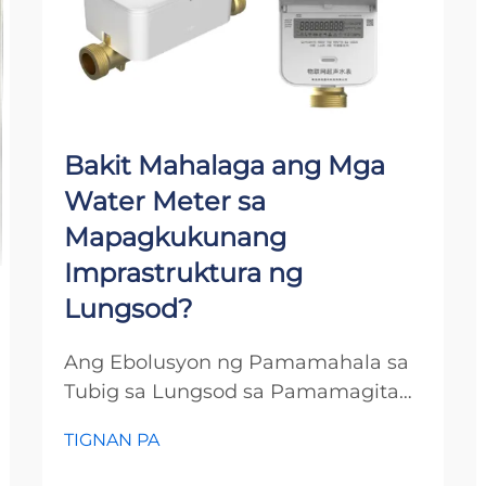
Bakit Mahalaga ang Mga
Water Meter sa
Mapagkukunang
Imprastruktura ng
Lungsod?
Ang Ebolusyon ng Pamamahala sa
Tubig sa Lungsod sa Pamamagitan
ng Advanced na PagmemeMetro Sa
TIGNAN PA
larangan ng modernong
pagpaplano ng lungsod at