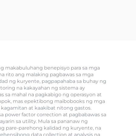
ing makabuluhang benepisyo para sa mga
na rito ang malaking pagbawas sa mga
idad ng kuryente, pagpapahaba sa buhay ng
toring na kakayahan ng sistema ay
as sa mahal na pagkabigo ng operasyon at
tampok, mas epektibong maibobooks ng mga
agamitan at kaakibat nitong gastos.
a power factor correction at pagbabawas sa
arin sa utility. Mula sa pananaw ng
ng pare-parehong kalidad ng kuryente, na
hensibong data collection at analysis na