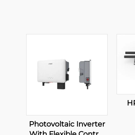
HP
Photovoltaic Inverter
With Flexible Control