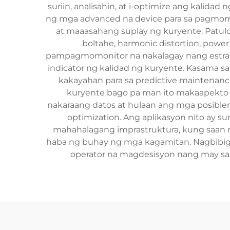
suriin, analisahin, at i-optimize ang kalid
ng mga advanced na device para sa pagmomon
at maaasahang suplay ng kuryente. Patu
boltahe, harmonic distortion, powe
pampagmomonitor na nakalagay nang estrate
indicator ng kalidad ng kuryente. Kasama s
kakayahan para sa predictive maintenanc
kuryente bago pa man ito makaapekto 
nakaraang datos at hulaan ang mga posible
optimization. Ang aplikasyon nito ay sum
mahahalagang imprastruktura, kung saan n
haba ng buhay ng mga kagamitan. Nagbibigay
operator na magdesisyon nang may s