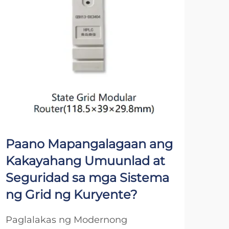
Paano Mapangalagaan ang
Pa
Kakayahang Umuunlad at
Sm
Seguridad sa mga Sistema
Pa
ng Grid ng Kuryente?
Tu
Paglalakas ng Modernong
Ang