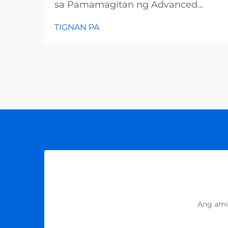
sa Pamamagitan ng Advanced
Metering Infrastructure Ang
TIGNAN PA
industriya ng utility ay nakatayo sa
isang kritikal na bahagi habang ang
mga lumang imprastruktura ay
nakakaharap sa tumataas na
pangangailangan ng mga
konsyumer at mga hamon sa
kapaligiran. Ang Advanced Metering
Infrastructure (AMI) ay...
Ang ami