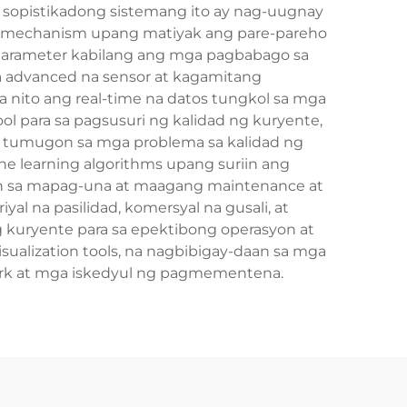
ng sopistikadong sistemang ito ay nag-uugnay
rol mechanism upang matiyak ang pare-pareho
parameter kabilang ang mga pagbabago sa
ga advanced na sensor at kagamitang
nito ang real-time na datos tungkol sa mga
l para sa pagsusuri ng kalidad ng kuryente,
at tumugon sa mga problema sa kalidad ng
 learning algorithms upang suriin ang
aan sa mapag-una at maagang maintenance at
yal na pasilidad, komersyal na gusali, at
 kuryente para sa epektibong operasyon at
ualization tools, na nagbibigay-daan sa mga
rk at mga iskedyul ng pagmementena.