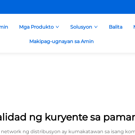
min
Mga Produkto
Solusyon
Balita
Makipag-ugnayan sa Amin
lidad ng kuryente sa pama
 network ng distribusyon ay kumakatawan sa isang ko