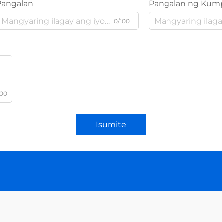
Pangalan
Pangalan ng Kum
0/100
000
Isumite