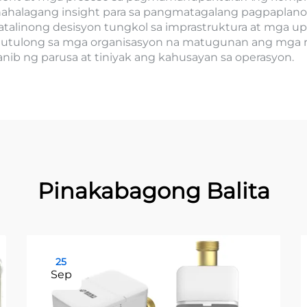
ahalagang insight para sa pangmatagalang pagpaplano a
alinong desisyon tungkol sa imprastruktura at mga up
utulong sa mga organisasyon na matugunan ang mga re
nib ng parusa at tiniyak ang kahusayan sa operasyon.
Pinakabagong Balita
25
Sep