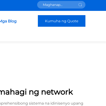
Kumuha ng Quote
Mga Blog
mahagi ng network
mprehensibong sistema na idinisenyo upang