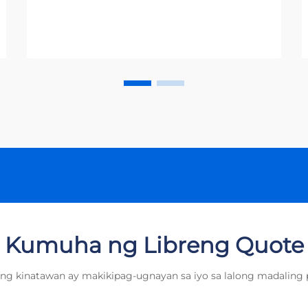
pamamahala ng mga likas na
yaman, ang mga water meter ay
naging mahalagang kasangkapan
na siyang pinakapundasyon ng
mapagkukunang imprastruktura ng
lungsod. Ang mga sopistikadong
kagamitang ito ay...
Kumuha ng Libreng Quote
ng kinatawan ay makikipag-ugnayan sa iyo sa lalong madaling 