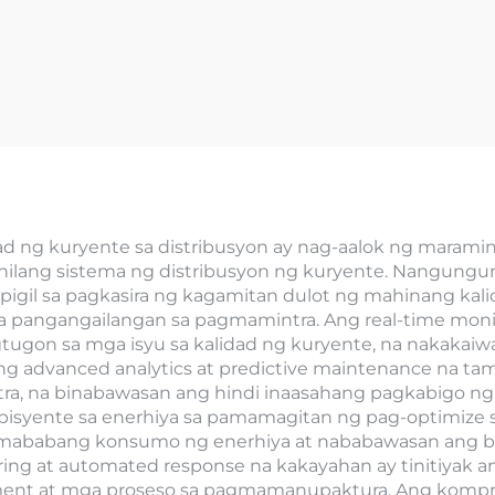
d ng kuryente sa distribusyon ay nag-aalok ng maram
nilang sistema ng distribusyon ng kuryente. Nangungu
igil sa pagkasira ng kagamitan dulot ng mahinang kal
a pangangailangan sa pagmamintra. Ang real-time moni
tugon sa mga isyu sa kalidad ng kuryente, na nakakaiw
ng advanced analytics at predictive maintenance na 
a, na binabawasan ang hindi inaasahang pagkabigo ng k
pisyente sa enerhiya sa pamamagitan ng pag-optimize s
s mababang konsumo ng enerhiya at nababawasan ang bay
ing at automated response na kakayahan ay tinitiyak a
ipment at mga proseso sa pagmamanupaktura. Ang kompre