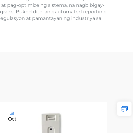
t pag-optimize ng sistema, na nagbibigay-
grade. Bukod dito, ang automated reporting
gulasyon at pamantayan ng industriya sa
31
31
Oct
Oc