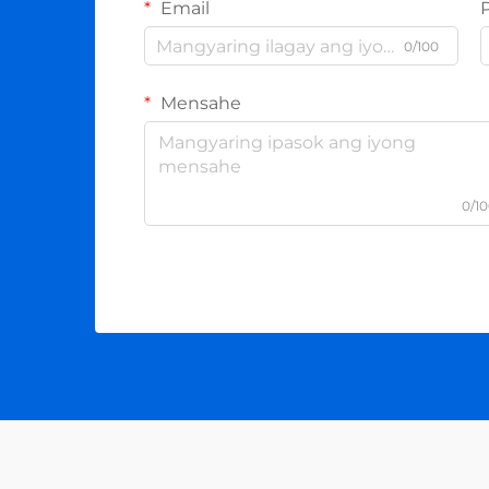
Email
0/100
Mensahe
0/1