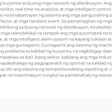
ad ng kuryente sa buong mga network ng distribusyon. A
itor, real-time na analytics, at mga intelligent cont
loy na binabantayan ng sistema ang mga pangunahing 
r factor, at mga transient event. Sa pamamagitan ng m
hikong sa buong network ng distribusyon, kinokolekta 
a mga teknolohikal na tampok ang mga automated na too
e, at mga intelligent alarm system na kayang tuklasin 
sa mga gumagamit. Gumagamit ang sistema ng machine
ng problema sa kalidad ng kuryente, na nagbibigay-d
asaklaw sa iba't ibang sektor, kabilang ang mga industri
apakahalaga ng pagpapanatili ng optimal na kalidad ng
 din ang sistema ng komprehensibong reporting at vis
apat na impormasyon tungkol sa pamamahala ng netwo