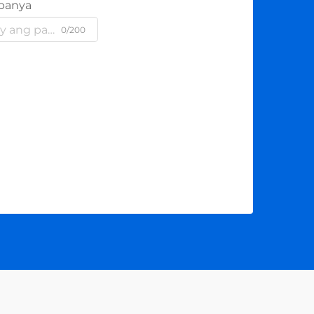
panya
0/200