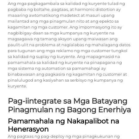
Ang mga pagkagambala sa kalidad ng kuryente tulad ng
pagbaba ng boltahe, pagtaas, at harmonic distortion ay
maaaring awtomatikong madetect at masuri upang
mailantad ang mga pinagmulan nito at ang epekto sa
kagamitan ng mga customer. Ang impormasyong ito ay
nagbibigay-daan sa mga kumpanya ng kuryente na
magsagawa ng tamang aksyon upang maiwasan ang
paulit-ulit na problema at naglalabas ng mahalagang datos
para tugunan ang mga reklamo ng mga customer tungkol
sa kalidad ng suplay ng kuryente. Ang mapagmasid na
pamamahala sa kalidad ng kuryente na pinapagana ng
mga sistema ng automation sa pamamahagi ay
binabawasan ang pagkasira ng kagamitan ng customer at
pinalulugod ang kasiyahan sa serbisyo ng kumpanya ng
kuryente.
Pag-iintegrate sa Mga Batayang
Pinagmulan ng Bagong Enerhiya
Pamamahala ng Nakapalibot na
Henerasyon
Ang pagtaas ng pag-deploy ng mga pinagkukunan ng