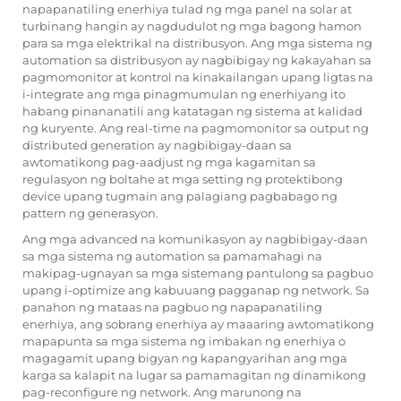
napapanatiling enerhiya tulad ng mga panel na solar at
turbinang hangin ay nagdudulot ng mga bagong hamon
para sa mga elektrikal na distribusyon. Ang mga sistema ng
automation sa distribusyon ay nagbibigay ng kakayahan sa
pagmomonitor at kontrol na kinakailangan upang ligtas na
i-integrate ang mga pinagmumulan ng enerhiyang ito
habang pinananatili ang katatagan ng sistema at kalidad
ng kuryente. Ang real-time na pagmomonitor sa output ng
distributed generation ay nagbibigay-daan sa
awtomatikong pag-aadjust ng mga kagamitan sa
regulasyon ng boltahe at mga setting ng protektibong
device upang tugmain ang palagiang pagbabago ng
pattern ng generasyon.
Ang mga advanced na komunikasyon ay nagbibigay-daan
sa mga sistema ng automation sa pamamahagi na
makipag-ugnayan sa mga sistemang pantulong sa pagbuo
upang i-optimize ang kabuuang pagganap ng network. Sa
panahon ng mataas na pagbuo ng napapanatiling
enerhiya, ang sobrang enerhiya ay maaaring awtomatikong
mapapunta sa mga sistema ng imbakan ng enerhiya o
magagamit upang bigyan ng kapangyarihan ang mga
karga sa kalapit na lugar sa pamamagitan ng dinamikong
pag-reconfigure ng network. Ang marunong na