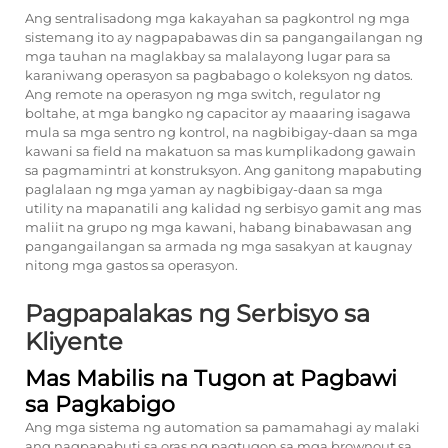
Ang sentralisadong mga kakayahan sa pagkontrol ng mga
sistemang ito ay nagpapabawas din sa pangangailangan ng
mga tauhan na maglakbay sa malalayong lugar para sa
karaniwang operasyon sa pagbabago o koleksyon ng datos.
Ang remote na operasyon ng mga switch, regulator ng
boltahe, at mga bangko ng capacitor ay maaaring isagawa
mula sa mga sentro ng kontrol, na nagbibigay-daan sa mga
kawani sa field na makatuon sa mas kumplikadong gawain
sa pagmamintri at konstruksyon. Ang ganitong mapabuting
paglalaan ng mga yaman ay nagbibigay-daan sa mga
utility na mapanatili ang kalidad ng serbisyo gamit ang mas
maliit na grupo ng mga kawani, habang binabawasan ang
pangangailangan sa armada ng mga sasakyan at kaugnay
nitong mga gastos sa operasyon.
Pagpapalakas ng Serbisyo sa
Kliyente
Mas Mabilis na Tugon at Pagbawi
sa Pagkabigo
Ang mga sistema ng automation sa pamamahagi ay malaki
ang nagpapabuti sa oras ng pagtugon sa mga brownout sa