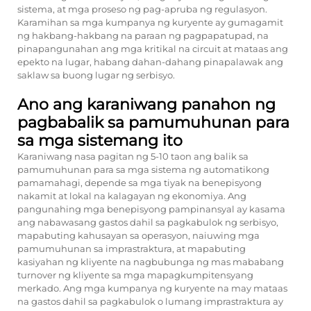
sistema, at mga proseso ng pag-apruba ng regulasyon.
Karamihan sa mga kumpanya ng kuryente ay gumagamit
ng hakbang-hakbang na paraan ng pagpapatupad, na
pinapangunahan ang mga kritikal na circuit at mataas ang
epekto na lugar, habang dahan-dahang pinapalawak ang
saklaw sa buong lugar ng serbisyo.
Ano ang karaniwang panahon ng
pagbabalik sa pamumuhunan para
sa mga sistemang ito
Karaniwang nasa pagitan ng 5-10 taon ang balik sa
pamumuhunan para sa mga sistema ng automatikong
pamamahagi, depende sa mga tiyak na benepisyong
nakamit at lokal na kalagayan ng ekonomiya. Ang
pangunahing mga benepisyong pampinansyal ay kasama
ang nabawasang gastos dahil sa pagkabulok ng serbisyo,
mapabuting kahusayan sa operasyon, naiuwing mga
pamumuhunan sa imprastraktura, at mapabuting
kasiyahan ng kliyente na nagbubunga ng mas mababang
turnover ng kliyente sa mga mapagkumpitensyang
merkado. Ang mga kumpanya ng kuryente na may mataas
na gastos dahil sa pagkabulok o lumang imprastraktura ay