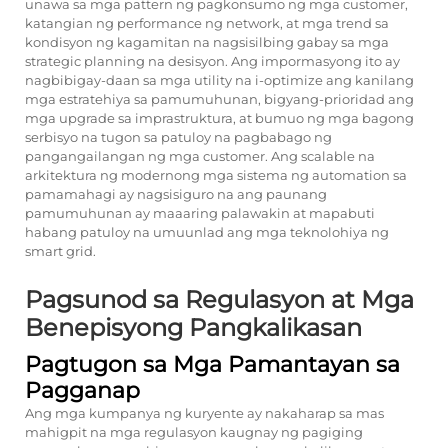
unawa sa mga pattern ng pagkonsumo ng mga customer,
katangian ng performance ng network, at mga trend sa
kondisyon ng kagamitan na nagsisilbing gabay sa mga
strategic planning na desisyon. Ang impormasyong ito ay
nagbibigay-daan sa mga utility na i-optimize ang kanilang
mga estratehiya sa pamumuhunan, bigyang-prioridad ang
mga upgrade sa imprastruktura, at bumuo ng mga bagong
serbisyo na tugon sa patuloy na pagbabago ng
pangangailangan ng mga customer. Ang scalable na
arkitektura ng modernong mga sistema ng automation sa
pamamahagi ay nagsisiguro na ang paunang
pamumuhunan ay maaaring palawakin at mapabuti
habang patuloy na umuunlad ang mga teknolohiya ng
smart grid.
Pagsunod sa Regulasyon at Mga
Benepisyong Pangkalikasan
Pagtugon sa Mga Pamantayan sa
Pagganap
Ang mga kumpanya ng kuryente ay nakaharap sa mas
mahigpit na mga regulasyon kaugnay ng pagiging