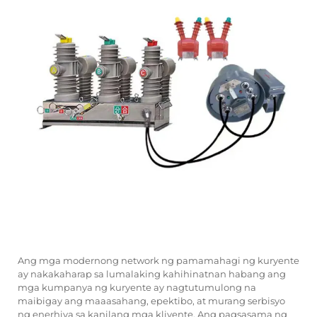
Ang mga modernong network ng pamamahagi ng kuryente
ay nakakaharap sa lumalaking kahihinatnan habang ang
mga kumpanya ng kuryente ay nagtutumulong na
maibigay ang maaasahang, epektibo, at murang serbisyo
ng enerhiya sa kanilang mga kliyente. Ang pagsasama ng