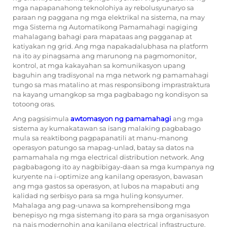
mga napapanahong teknolohiya ay rebolusyunaryo sa
paraan ng paggana ng mga elektrikal na sistema, na may
mga Sistema ng Automatikong Pamamahagi
nagiging
mahalagang bahagi para mapataas ang pagganap at
katiyakan ng grid. Ang mga napakadalubhasa na platform
na ito ay pinagsama ang marunong na pagmomonitor,
kontrol, at mga kakayahan sa komunikasyon upang
baguhin ang tradisyonal na mga network ng pamamahagi
tungo sa mas matalino at mas responsibong imprastraktura
na kayang umangkop sa mga pagbabago ng kondisyon sa
totoong oras.
Ang pagsisimula
awtomasyon ng pamamahagi
ang mga
sistema ay kumakatawan sa isang malaking pagbabago
mula sa reaktibong pagpapanatili at manu-manong
operasyon patungo sa mapag-unlad, batay sa datos na
pamamahala ng mga electrical distribution network. Ang
pagbabagong ito ay nagbibigay-daan sa mga kumpanya ng
kuryente na i-optimize ang kanilang operasyon, bawasan
ang mga gastos sa operasyon, at lubos na mapabuti ang
kalidad ng serbisyo para sa mga huling konsyumer.
Mahalaga ang pag-unawa sa komprehensibong mga
benepisyo ng mga sistemang ito para sa mga organisasyon
na nais modernohin ang kanilang electrical infrastructure.