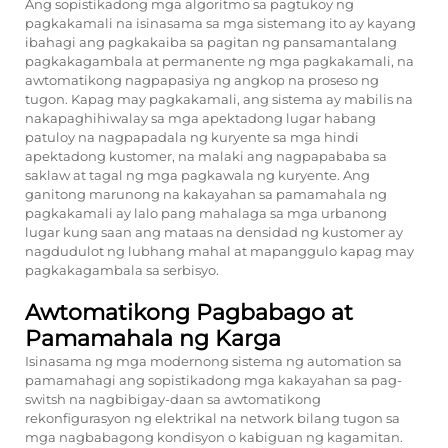
Ang sopistikadong mga algoritmo sa pagtukoy ng
pagkakamali na isinasama sa mga sistemang ito ay kayang
ibahagi ang pagkakaiba sa pagitan ng pansamantalang
pagkakagambala at permanente ng mga pagkakamali, na
awtomatikong nagpapasiya ng angkop na proseso ng
tugon. Kapag may pagkakamali, ang sistema ay mabilis na
nakapaghihiwalay sa mga apektadong lugar habang
patuloy na nagpapadala ng kuryente sa mga hindi
apektadong kustomer, na malaki ang nagpapababa sa
saklaw at tagal ng mga pagkawala ng kuryente. Ang
ganitong marunong na kakayahan sa pamamahala ng
pagkakamali ay lalo pang mahalaga sa mga urbanong
lugar kung saan ang mataas na densidad ng kustomer ay
nagdudulot ng lubhang mahal at mapanggulo kapag may
pagkakagambala sa serbisyo.
Awtomatikong Pagbabago at
Pamamahala ng Karga
Isinasama ng mga modernong sistema ng automation sa
pamamahagi ang sopistikadong mga kakayahan sa pag-
switsh na nagbibigay-daan sa awtomatikong
rekonfigurasyon ng elektrikal na network bilang tugon sa
mga nagbabagong kondisyon o kabiguan ng kagamitan.