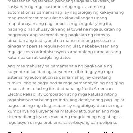
maaasahan ng serbisyo, pangangalaga sa kalikasan, at
kasiyahan ng mga customer. Ang mga sistema ng
automation sa pamamahagi ay nagbibigay ng kakayahang
mag-monitor at mag-ulat na kinakailangan upang
mapatunayan ang pagsunod sa mga regulasyong ito,
habang pinahuhusay din ang aktuwal na mga sukatan ng
pagganap. Ang awtomatikong pagkalap ng datos ay
pinalitan ang tradisyonal na manu-manong proseso na
ginagamit para sa regulasyon ng ulat, nababawasan ang
mga gastos sa administrasyon samantalang tumataas ang
katumpakan at kasigla ng datos.
Ang mas mahusay na pamamahala ng pagkawala ng
kuryente at kalidad ng kuryente na ibinibigay ng mga
sistema ng automation sa pamamahagi ay direktang
tumutulong sa pagsunod sa mga pamantayan ng pagiging
maaasahan tulad ng itinatadhana ng North American
Electric Reliability Corporation at ng mga katulad nitong
organisasyon sa buong mundo. Ang detalyadong pag-log at
pagsusuri ng mga kaganapan ay nagbibigay-daan sa mga
kumpanya ng kuryente na matukoy at tugunan ang mga
sistematikong isyu na maaaring magdulot ng paglabag sa
regulasyon o mga problema sa serbisyong pampelipino.