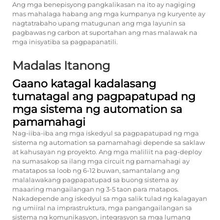
Ang mga benepisyong pangkalikasan na ito ay nagiging
mas mahalaga habang ang mga kumpanya ng kuryente ay
nagtatrabaho upang matugunan ang mga layunin sa
pagbawas ng carbon at suportahan ang mas malawak na
mga inisyatiba sa pagpapanatili.
Madalas Itanong
Gaano katagal kadalasang
tumatagal ang pagpapatupad ng
mga sistema ng automation sa
pamamahagi
Nag-iiba-iba ang mga iskedyul sa pagpapatupad ng mga
sistema ng automation sa pamamahagi depende sa saklaw
at kahusayan ng proyekto. Ang mga maliliit na pag-deploy
na sumasakop sa ilang mga circuit ng pamamahagi ay
matatapos sa loob ng 6-12 buwan, samantalang ang
malalawakang pagpapatupad sa buong sistema ay
maaaring mangailangan ng 3-5 taon para matapos.
Nakadepende ang iskedyul sa mga salik tulad ng kalagayan
ng umiiral na imprastruktura, mga pangangailangan sa
sistema ng komunikasyon, integrasyon sa mga lumang