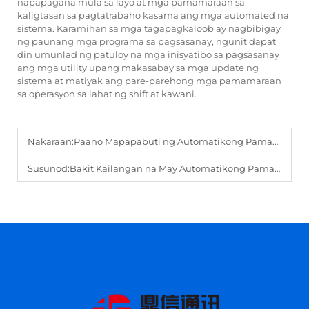
napapagana mula sa layo at mga pamamaraan sa
kaligtasan sa pagtatrabaho kasama ang mga automated na
sistema. Karamihan sa mga tagapagkaloob ay nagbibigay
ng paunang mga programa sa pagsasanay, ngunit dapat
din umunlad ng patuloy na mga inisyatibo sa pagsasanay
ang mga utility upang makasabay sa mga update ng
sistema at matiyak ang pare-parehong mga pamamaraan
sa operasyon sa lahat ng shift at kawani.
Nakaraan:
Paano Mapapabuti ng Automatikong Pamamahagi ang Katiyakan ng Grid para sa mga Negosyo?
Susunod:
Bakit Kailangan na May Automatikong Pamamahagi para sa Modernong Mga Grid ng Kuryente?