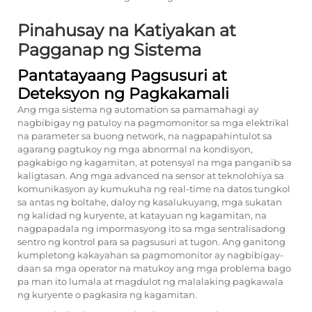
Pinahusay na Katiyakan at
Pagganap ng Sistema
Pantatayaang Pagsusuri at
Deteksyon ng Pagkakamali
Ang mga sistema ng automation sa pamamahagi ay
nagbibigay ng patuloy na pagmomonitor sa mga elektrikal
na parameter sa buong network, na nagpapahintulot sa
agarang pagtukoy ng mga abnormal na kondisyon,
pagkabigo ng kagamitan, at potensyal na mga panganib sa
kaligtasan. Ang mga advanced na sensor at teknolohiya sa
komunikasyon ay kumukuha ng real-time na datos tungkol
sa antas ng boltahe, daloy ng kasalukuyang, mga sukatan
ng kalidad ng kuryente, at katayuan ng kagamitan, na
nagpapadala ng impormasyong ito sa mga sentralisadong
sentro ng kontrol para sa pagsusuri at tugon. Ang ganitong
kumpletong kakayahan sa pagmomonitor ay nagbibigay-
daan sa mga operator na matukoy ang mga problema bago
pa man ito lumala at magdulot ng malalaking pagkawala
ng kuryente o pagkasira ng kagamitan.