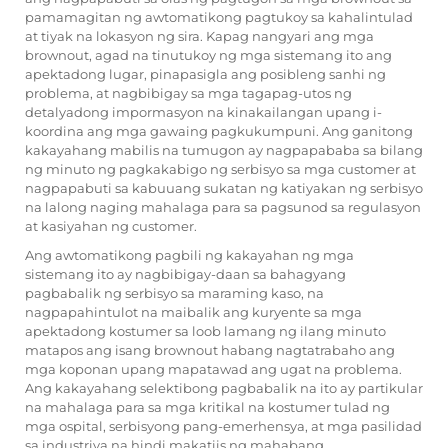
pamamagitan ng awtomatikong pagtukoy sa kahalintulad
at tiyak na lokasyon ng sira. Kapag nangyari ang mga
brownout, agad na tinutukoy ng mga sistemang ito ang
apektadong lugar, pinapasigla ang posibleng sanhi ng
problema, at nagbibigay sa mga tagapag-utos ng
detalyadong impormasyon na kinakailangan upang i-
koordina ang mga gawaing pagkukumpuni. Ang ganitong
kakayahang mabilis na tumugon ay nagpapababa sa bilang
ng minuto ng pagkakabigo ng serbisyo sa mga customer at
nagpapabuti sa kabuuang sukatan ng katiyakan ng serbisyo
na lalong naging mahalaga para sa pagsunod sa regulasyon
at kasiyahan ng customer.
Ang awtomatikong pagbili ng kakayahan ng mga
sistemang ito ay nagbibigay-daan sa bahagyang
pagbabalik ng serbisyo sa maraming kaso, na
nagpapahintulot na maibalik ang kuryente sa mga
apektadong kostumer sa loob lamang ng ilang minuto
matapos ang isang brownout habang nagtatrabaho ang
mga koponan upang mapatawad ang ugat na problema.
Ang kakayahang selektibong pagbabalik na ito ay partikular
na mahalaga para sa mga kritikal na kostumer tulad ng
mga ospital, serbisyong pang-emerhensya, at mga pasilidad
sa industriya na hindi makatiis ng mahabang