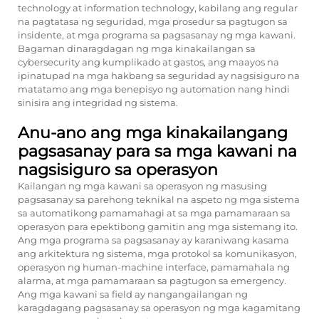
technology at information technology, kabilang ang regular
na pagtatasa ng seguridad, mga prosedur sa pagtugon sa
insidente, at mga programa sa pagsasanay ng mga kawani.
Bagaman dinaragdagan ng mga kinakailangan sa
cybersecurity ang kumplikado at gastos, ang maayos na
ipinatupad na mga hakbang sa seguridad ay nagsisiguro na
matatamo ang mga benepisyo ng automation nang hindi
sinisira ang integridad ng sistema.
Anu-ano ang mga kinakailangang
pagsasanay para sa mga kawani na
nagsisiguro sa operasyon
Kailangan ng mga kawani sa operasyon ng masusing
pagsasanay sa parehong teknikal na aspeto ng mga sistema
sa automatikong pamamahagi at sa mga pamamaraan sa
operasyon para epektibong gamitin ang mga sistemang ito.
Ang mga programa sa pagsasanay ay karaniwang kasama
ang arkitektura ng sistema, mga protokol sa komunikasyon,
operasyon ng human-machine interface, pamamahala ng
alarma, at mga pamamaraan sa pagtugon sa emergency.
Ang mga kawani sa field ay nangangailangan ng
karagdagang pagsasanay sa operasyon ng mga kagamitang