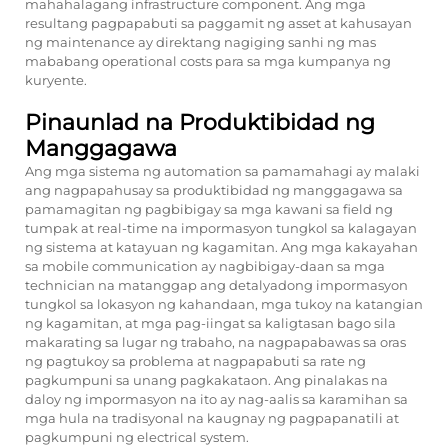
mahahalagang infrastructure component. Ang mga
resultang pagpapabuti sa paggamit ng asset at kahusayan
ng maintenance ay direktang nagiging sanhi ng mas
mababang operational costs para sa mga kumpanya ng
kuryente.
Pinaunlad na Produktibidad ng
Manggagawa
Ang mga sistema ng automation sa pamamahagi ay malaki
ang nagpapahusay sa produktibidad ng manggagawa sa
pamamagitan ng pagbibigay sa mga kawani sa field ng
tumpak at real-time na impormasyon tungkol sa kalagayan
ng sistema at katayuan ng kagamitan. Ang mga kakayahan
sa mobile communication ay nagbibigay-daan sa mga
technician na matanggap ang detalyadong impormasyon
tungkol sa lokasyon ng kahandaan, mga tukoy na katangian
ng kagamitan, at mga pag-iingat sa kaligtasan bago sila
makarating sa lugar ng trabaho, na nagpapabawas sa oras
ng pagtukoy sa problema at nagpapabuti sa rate ng
pagkumpuni sa unang pagkakataon. Ang pinalakas na
daloy ng impormasyon na ito ay nag-aalis sa karamihan sa
mga hula na tradisyonal na kaugnay ng pagpapanatili at
pagkumpuni ng electrical system.