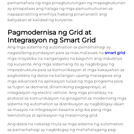
pamamahala ng mga pinagtutulungan ng mapagkukunan
ay pinapataas ang halaga ng mga pamumuhunan sa
napapanatiling enerhiya habang pinananatili ang
katiyakan at kalidad ng kuryente.
Pagmodernisa ng Grid at
Integrasyon ng Smart Grid
Ang mga sistema ng automation sa pamamahagi ay
nagsisilbing pundasyon para sa mas malawak na
smart grid
mga inisyatiba na nangangako na baguhin ang industriya
ng kuryente. Ang mga sistemang ito ay nagbibigay ng
imprastruktura para sa komunikasyon at mga kakayahan sa
pagkolekta ng datos na kailangan upang maisagawa ang
mga advanced na aplikasyon tulad ng mga programa para
sa tugon sa demand, dinamikong pagpepresyo, at
integrasyon ng electric vehicle. Ang mga pinatibay na
protocol sa komunikasyon na ginagamit sa modernong mga
sistema ng automation sa distribusyon ay nagbibigay-daan
sa maayos na integrasyon kasama ang iba pang mga
teknolohiya at aplikasyon ng matalinong grid.
Ang datos na nakalap mula sa mga sistema ng automation
sa pamamahagi ay nagbibigay ng mahahalagang pag-