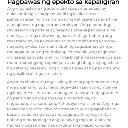
Pagbawas ng epekto sa kapaligiran
Ang mga sistema ng automation sa pamamahagi ay
nakakatulong sa pagpapanatili ng kalikasan sa
pamamagitan ng mas mahusay na kahusayan sa enerhiya
at pagbawas ng mga carbon emission. Ang pinabuting
regulasyon ng boltahe ay nagpapababa sa pagkawala ng
enerhiya sa mga network ng pamamahagi, habang ang
mas mahusay na kakayahan sa pamamahala ng karga ay
nagbibigay-daan sa mas mabuting pagsasama ng mga
mapagkukunan ng enerhiyang renewable. Ang pagbawas
din sa pangangailangan ng mga biyahe ng sasakyan para sa
manu-manong mga operasyon sa pagbabago at pagkolekta
ng datos ay nakakatulong din sa pagbawas ng pagkonsumo
ng gasolina at mga emission.
Ang mas pinabuting mga kakayahan sa pagmomonitor ng
mga sistemang ito ay nagbibigay-daan sa mga kumpanya
ng kuryente na mas epektibong matukoy at mapagtuunan
ng pansin ang mga pagkawala ng enerhiya, na
nagpapabuti sa kabuuang kahusayan ng sistema. Ang mga
kakayahan sa predictive maintenance ay nagpapababa sa
basura na dulot ng maagang pagpapalit ng kagamitan
habang dinadagdagan ang buhay ng mga ari-arian, na
nag-aambag sa mas mapagkukunang mapagkukunan.