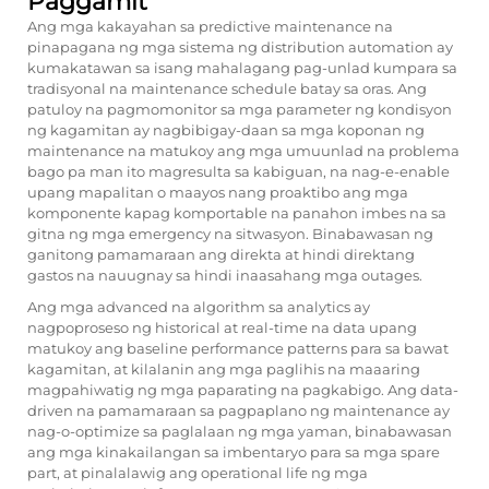
Paggamit
Ang mga kakayahan sa predictive maintenance na
pinapagana ng mga sistema ng distribution automation ay
kumakatawan sa isang mahalagang pag-unlad kumpara sa
tradisyonal na maintenance schedule batay sa oras. Ang
patuloy na pagmomonitor sa mga parameter ng kondisyon
ng kagamitan ay nagbibigay-daan sa mga koponan ng
maintenance na matukoy ang mga umuunlad na problema
bago pa man ito magresulta sa kabiguan, na nag-e-enable
upang mapalitan o maayos nang proaktibo ang mga
komponente kapag komportable na panahon imbes na sa
gitna ng mga emergency na sitwasyon. Binabawasan ng
ganitong pamamaraan ang direkta at hindi direktang
gastos na nauugnay sa hindi inaasahang mga outages.
Ang mga advanced na algorithm sa analytics ay
nagpoproseso ng historical at real-time na data upang
matukoy ang baseline performance patterns para sa bawat
kagamitan, at kilalanin ang mga paglihis na maaaring
magpahiwatig ng mga paparating na pagkabigo. Ang data-
driven na pamamaraan sa pagpaplano ng maintenance ay
nag-o-optimize sa paglalaan ng mga yaman, binabawasan
ang mga kinakailangan sa imbentaryo para sa mga spare
part, at pinalalawig ang operational life ng mga