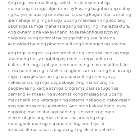
Ang mga awtomatikong switch, na kinokontrol ng
marunong na mga algoritmo, ay kayang baguhin ang daloy
ng kuryente upang umiwas sa nasirang kagamitan o muling
ipamahagi ang mga karga upang maiwasan ang sobrang
pagkarga sa mga mahahalagang bahagi ng imprastraktura.
Ang dynamic na kakayahang ito sa rekonfigurasyon ay
nagsisiguro ng optimal na paggamit ng available na
kapasidad habang pinananatili ang katatagan ng sistema.
Ang mga tampok sa pamamahala ng karga sa loob ng mga
sistemang ito ay nagbibigay-daan sa mga utility na
balansehin ang suplay at demand nang mas epektibo, lalo
na sa panahon ng tuktok na pagkonsumo o kung kailan ang
mga mapagkukunan ng napapanatiling enerhiya ay
nakararanas ng mga pagbabago. Ang marunong na
pagbawas ng karga at mga programa para sa tugon sa
demand ay maaaring awtomatikong maisagawa upang
mapanatili ang katatagan ng sistema habang binabawasan
ang epekto sa mga kustomer. Ang mga kakayahang ito ay
nagiging mas mahalaga habang isinasama ng mga
electrical grid ang mas mataas na antas ng mga
mapagkukunan ng napapanatiling enerhiya at
imprastraktura para sa pagsisingil ng electric vehicle.