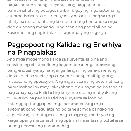
pagkakainterrupt ng kuryente. Ang pagpapabuti sa
pamamahala ng outages na ibinibigay ng mga sistema ng
automatisasyon sa distribusyon ay nakatutulong sa mga
utility na mapanatili ang kompetitibong bentahe sa mga
dereguladong merkado kung saan ang pagpipilian ng
kostumer ang nagtutulak sa tagumpay ng negosyo.
Pagpopoot ng Kalidad ng Enerhiya
na Pinapalakas
Ang mga modernong karga sa kuryente, lalo na ang
sensitibong elektronikong kagamitan at mga prosesong
pang-industriya, ay nangangailangan ng pare-parehong
de-kalidad na suplay ng kuryente upang maibigay ang
maaasahang operasyon. Ang mga sistema ng automatikong
pamamahagi ay may kakayahang regulasyon ng boltahe at
pagsubaybay sa kalidad ng kuryente upang matiyak ang
tuluy-tuloy na paghahatid ng kuryente sa loob ng
katanggap-tanggap na mga parameter. Ang mga
awtomatikong regulator ng boltahe at mga bangko ng
capacitor ay tumutugon sa nagbabagong kondisyon ng
karga upang mapanatili ang optimal na antas ng boltahe sa
buong network ng pamamahagi.