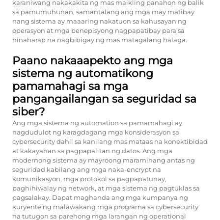
karaniwang nakakakita ng mas maikling panahon ng balik
sa pamumuhunan, samantalang ang mga may matibay
nang sistema ay maaaring nakatuon sa kahusayan ng
operasyon at mga benepisyong nagpapatibay para sa
hinaharap na nagbibigay ng mas matagalang halaga.
Paano nakaaapekto ang mga
sistema ng automatikong
pamamahagi sa mga
pangangailangan sa seguridad sa
siber?
Ang mga sistema ng automation sa pamamahagi ay
nagdudulot ng karagdagang mga konsiderasyon sa
cybersecurity dahil sa kanilang mas mataas na konektibidad
at kakayahan sa pagpapalitan ng datos. Ang mga
modernong sistema ay mayroong maramihang antas ng
seguridad kabilang ang mga naka-encrypt na
komunikasyon, mga protokol sa pagpapatunay,
paghihiwalay ng network, at mga sistema ng pagtuklas sa
pagsalakay. Dapat maghanda ang mga kumpanya ng
kuryente ng malawakang mga programa sa cybersecurity
na tutugon sa parehong mga larangan ng operational