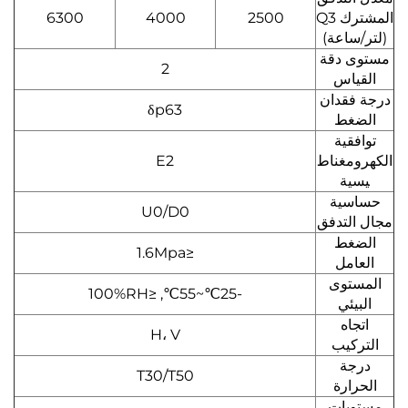
المشترك Q3
2500
4000
6300
(لتر/ساعة)
مستوى دقة
2
القياس
درجة فقدان
δp63
الضغط
توافقية
الكهرومغناط
E2
يسية
حساسية
U0/D0
مجال التدفق
الضغط
≤1.6Mpa
العامل
المستوى
-25℃~55℃, ≤100%RH
البيئي
اتجاه
H، V
التركيب
درجة
T30/T50
الحرارة
مستويات