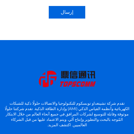
إرسال
تقدم شركة تشينغداو توبسكوم للتكنولوجيا والاتصالات حلولًا ذكية للشبكات
الكهربائية وأنظمة القياس الذكي (AMI) وإدارة الطاقة الذكية. تقدم شركتنا حلولًا
موثوقة وقابلة للتوسيع لشركات المرافق في جميع أنحاء العالم من خلال الابتكار
المُوجه بالبحث والتطوير وإنتاج آلي. ويتم الاعتماد عليها من قبل الشركاء
العالميين. اكتشف المزيد.