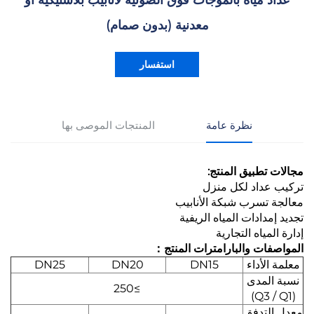
عداد مياه بالموجات فوق الصوتية لأنابيب بلاستيكية أو
معدنية (بدون صمام)
استفسار
نظرة عامة
المنتجات الموصى بها
مجالات تطبيق المنتج:
تركيب عداد لكل منزل
معالجة تسرب شبكة الأنابيب
تجديد إمدادات المياه الريفية
إدارة المياه التجارية
المواصفات والبارامترات المنتج：
معلمة الأداء
DN15
DN20
DN25
نسبة المدى
≥250
(Q3 / Q1)
معدل التدفق