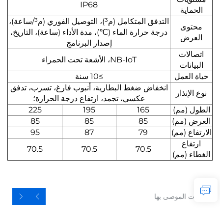
IP68
الحماية
التدفق المتكامل (م³)، التوصيل الفوري (م³/ساعة)،
محتوى
درجة حرارة الماء (℃)، مدة الأداء (ساعة)، التاريخ،
العرض
إصدار البرنامج
اتصالات
NB-IoT، الأشعة تحت الحمراء
البيانات
حياة العمل
≥10 سنة
انخفاض ضغط البطارية، أنبوب فارغ، تسرب، تدفق
نوع الإنذار
عكسي، تجمد، ارتفاع درجة الحرارة؛
الطول (مم)
165
195
225
العرض (مم)
85
85
85
الارتفاع (مم)
79
87
95
ارتفاع
70.5
70.5
70.5
الغطاء (مم)
المنتجات الموصى بها