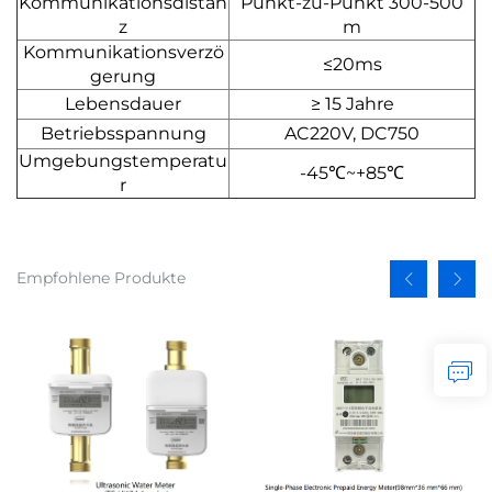
Kommunikationsdistan
Punkt-zu-Punkt 300-500
z
m
Kommunikationsverzö
≤20ms
gerung
Lebensdauer
≥ 15 Jahre
Betriebsspannung
AC220V, DC750
Umgebungstemperatu
-45℃~+85℃
r
Empfohlene Produkte