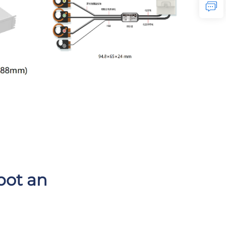
bot an