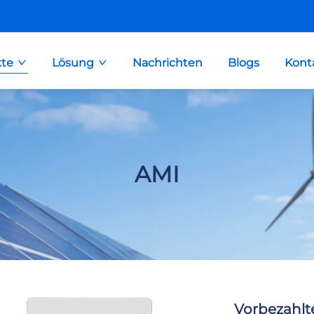
te
Lösung
Nachrichten
Blogs
Kont
AMI
Vorbezahlt