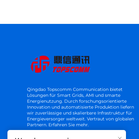
Qingdao Topscomm Communication bietet
Lösungen für Smart Grids, AMI und smarte
Energienutzung. Durch forschungsorientierte
Innovation und automatisierte Produktion liefern
wir zuverlässige und skalierbare Infrastruktur für
Energieversorger weltweit. Vertraut von globalen
Partnern. Erfahren Sie mehr.