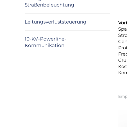
Straßenbeleuchtung
Leitungsverluststeuerung
Vor
Spa
Stro
10-KV-Powerline-
Gen
Kommunikation
Pro
Fre
Gru
Kos
Kom
Emp