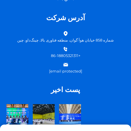
آدرس شرکت
شماره 858 خیابان هوآ گوان، منطقه فناوری بالا، چینگ‌داو، چین
+86-18805321311
[email protected]
پست اخیر