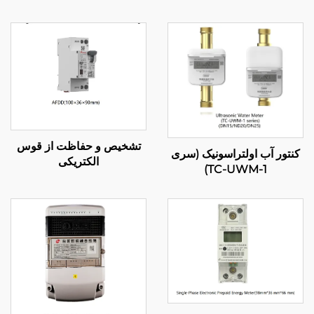
تشخیص و حفاظت از قوس
کنتور آب اولتراسونیک (سری
الکتریکی
TC-UWM-1)