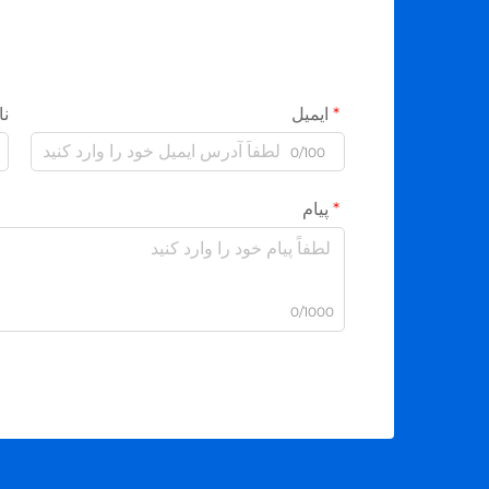
ایمیل
نا
0/100
پیام
0/1000