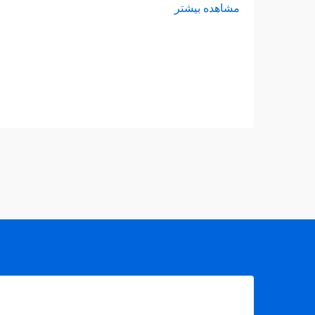
مشاهده بیشتر
برق را دگرگون کرده است و در هسته این
دگرگونی، مبدل فتوولتائیک قرار دارد. این
اس...