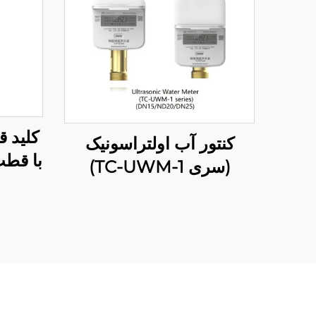
کلید ق
کنتور آب اولتراسونیک
با قطب
(سری TC-UWM-1)