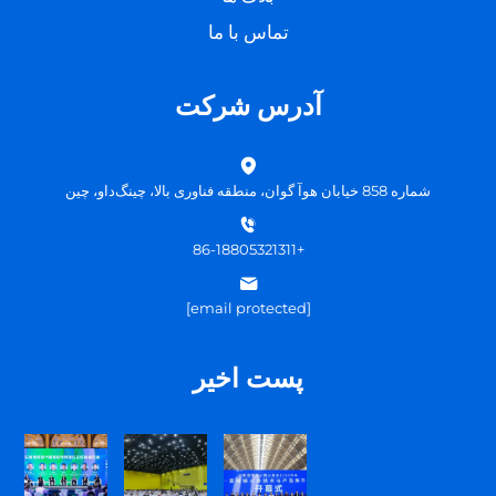
تماس با ما
آدرس شرکت
شماره 858 خیابان هوآ گوان، منطقه فناوری بالا، چینگ‌داو، چین
+86-18805321311
[email protected]
پست اخیر