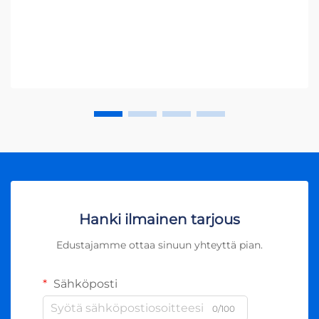
auringonenergian sähköksi, jota voidaan käyttää
kodissa tai liitettäessä sähköverkkoon. Ilman in
vertteriä aurinkosähköjärjestelmät eivät voisi toimia
tehokkaasti, sillä ne tuottavat suoraan
käyttökelvotonta tasavirtaa, kun taas suurin osa
kodinkoneista ja laitteista vaatii vaihtovirtaa. In
vertterien ansiosta aurinkoenergia voidaan hyödyntää
tehokkaasti ja turvallisesti, mikä tekee niistä
keskeisen osan kestävän energiantuotannon
rakenteessa.
Hanki ilmainen tarjous
Edustajamme ottaa sinuun yhteyttä pian.
Sähköposti
0/100