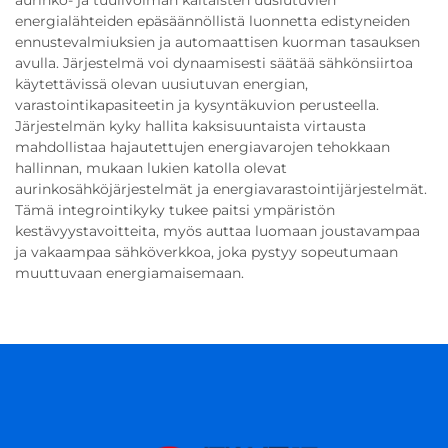
aurinko- ja tuulivoiman kaltaisten uusiutuvien
energialähteiden epäsäännöllistä luonnetta edistyneiden
ennustevalmiuksien ja automaattisen kuorman tasauksen
avulla. Järjestelmä voi dynaamisesti säätää sähkönsiirtoa
käytettävissä olevan uusiutuvan energian,
varastointikapasiteetin ja kysyntäkuvion perusteella.
Järjestelmän kyky hallita kaksisuuntaista virtausta
mahdollistaa hajautettujen energiavarojen tehokkaan
hallinnan, mukaan lukien katolla olevat
aurinkosähköjärjestelmät ja energiavarastointijärjestelmät.
Tämä integrointikyky tukee paitsi ympäristön
kestävyystavoitteita, myös auttaa luomaan joustavampaa
ja vakaampaa sähköverkkoa, joka pystyy sopeutumaan
muuttuvaan energiamaisemaan.