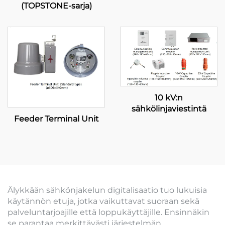
(standardityyppi)
(TOPSTONE-sarja)
10 kV:n
sähkölinjaviestintä
Feeder Terminal Unit
Älykkään sähkönjakelun digitalisaatio tuo lukuisia
käytännön etuja, jotka vaikuttavat suoraan sekä
palveluntarjoajille että loppukäyttäjille. Ensinnäkin
se parantaa merkittävästi järjestelmän