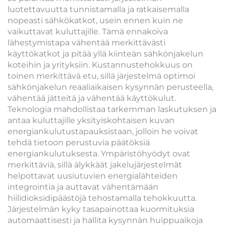
luotettavuutta tunnistamalla ja ratkaisemalla
nopeasti sähkökatkot, usein ennen kuin ne
vaikuttavat kuluttajille. Tämä ennakoiva
lähestymistapa vähentää merkittävästi
käyttökatkot ja pitää yllä kiinteän sähkönjakelun
koteihin ja yrityksiin. Kustannustehokkuus on
toinen merkittävä etu, sillä järjestelmä optimoi
sähkönjakelun reaaliaikaisen kysynnän perusteella,
vähentää jätteitä ja vähentää käyttökulut.
Teknologia mahdollistaa tarkemman laskutuksen ja
antaa kuluttajille yksityiskohtaisen kuvan
energiankulutustapauksistaan, jolloin he voivat
tehdä tietoon perustuvia päätöksiä
energiankulutuksesta. Ympäristöhyödyt ovat
merkittäviä, sillä älykkäät jakelujärjestelmät
helpottavat uusiutuvien energialähteiden
integrointia ja auttavat vähentämään
hiilidioksidipäästöjä tehostamalla tehokkuutta.
Järjestelmän kyky tasapainottaa kuormituksia
automaattisesti ja hallita kysynnän huippuaikoja