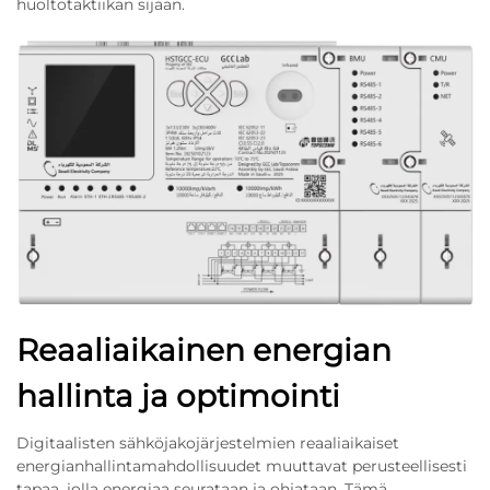
huoltotaktiikan sijaan.
Reaaliaikainen energian
hallinta ja optimointi
Digitaalisten sähköjakojärjestelmien reaaliaikaiset
energianhallintamahdollisuudet muuttavat perusteellisesti
tapaa, jolla energiaa seurataan ja ohjataan. Tämä