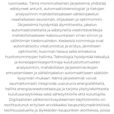
luomiseksi. Tämä monimutkainen järjestelmä yhdistää
edistyneet anturit, automaatioteknologiat ja tietojen
analysoinnin mahdollistaakseen sähkönjakelun
reaaliaikaisen seurannan, ohjauksen ja optimoinnin.
Järjestelmä hyödyntää älymittareita, jakelun
automaatiolaitteita ja edistyneitä viestintäverkkoja
mahdollistaakseen kaksisuuntaisen virran siirron ja
välittömän tiedonvaihdon. Keskeisiä toimintoja ovat
automatisoitu vikatunnistus ja eristys, jännitteen
optimointi, kuorman tasaus sekä ennakoiva
huoltotoimintojen hallinta. Teknologia hyödyntää tekoälyä
ja koneoppimisalgoritmeja kulutustottumusten
analysointiin, mahdollisten järjestelmävikojen
ennustamiseen ja sähkönjakelun automaattiseen säätöön
kysynnän mukaan. Nämä järjestelmät voivat
saumattomasti integroida uusiutuvia energialähteitä,
hallita energiavarastoratkaisuja ja tarjota yksityiskohtaista
kulutusanalytiikkaa sekä sähköyhtiöille että kuluttajille.
Digitaalisten sähkönsiirtosysteemien käyttöönotto on
osoittautunut erityisen arvokkaaksi kaupunkiympäristöissä,
teollisuusalueilla ja älykkäiden kaupunkien aloitteissa, joissa