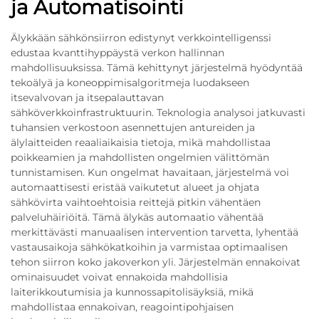
ja Automatisointi
Älykkään sähkönsiirron edistynyt verkkointelligenssi
edustaa kvanttihyppäystä verkon hallinnan
mahdollisuuksissa. Tämä kehittynyt järjestelmä hyödyntää
tekoälyä ja koneoppimisalgoritmeja luodakseen
itsevalvovan ja itsepalauttavan
sähköverkkoinfrastruktuurin. Teknologia analysoi jatkuvasti
tuhansien verkostoon asennettujen antureiden ja
älylaitteiden reaaliaikaisia tietoja, mikä mahdollistaa
poikkeamien ja mahdollisten ongelmien välittömän
tunnistamisen. Kun ongelmat havaitaan, järjestelmä voi
automaattisesti eristää vaikutetut alueet ja ohjata
sähkövirta vaihtoehtoisia reittejä pitkin vähentäen
palveluhäiriöitä. Tämä älykäs automaatio vähentää
merkittävästi manuaalisen intervention tarvetta, lyhentää
vastausaikoja sähkökatkoihin ja varmistaa optimaalisen
tehon siirron koko jakoverkon yli. Järjestelmän ennakoivat
ominaisuudet voivat ennakoida mahdollisia
laiterikkoutumisia ja kunnossapitolisäyksiä, mikä
mahdollistaa ennakoivan, reagointipohjaisen