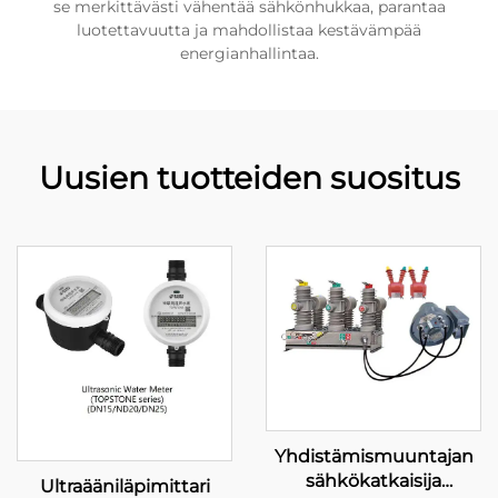
se merkittävästi vähentää sähkönhukkaa, parantaa
luotettavuutta ja mahdollistaa kestävämpää
energianhallintaa.
Uusien tuotteiden suositus
Yhdistämismuuntajan
sähkökatkaisija
Ultraääniläpimittari