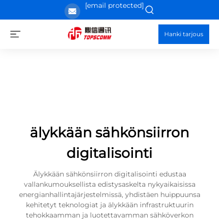
[email protected]
Hanki tarjous
älykkään sähkönsiirron
digitalisointi
Älykkään sähkönsiirron digitalisointi edustaa
vallankumouksellista edistysaskelta nykyaikaisissa
energianhallintajärjestelmissä, yhdistäen huippuunsa
kehitetyt teknologiat ja älykkään infrastruktuurin
tehokkaamman ja luotettavamman sähköverkon