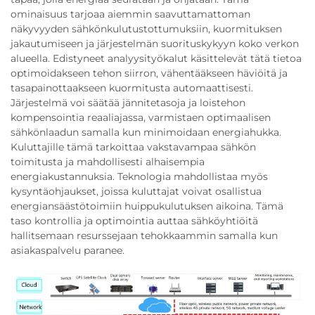
ominaisuus tarjoaa aiemmin saavuttamattoman
näkyvyyden sähkönkulutustottumuksiin, kuormituksen
jakautumiseen ja järjestelmän suorituskykyyn koko verkon
alueella. Edistyneet analyysityökalut käsittelevät tätä tietoa
optimoidakseen tehon siirron, vähentääkseen häviöitä ja
tasapainottaakseen kuormitusta automaattisesti.
Järjestelmä voi säätää jännitetasoja ja loistehon
kompensointia reaaliajassa, varmistaen optimaalisen
sähkönlaadun samalla kun minimoidaan energiahukka.
Kuluttajille tämä tarkoittaa vakstavampaa sähkön
toimitusta ja mahdollisesti alhaisempia
energiakustannuksia. Teknologia mahdollistaa myös
kysyntäohjaukset, joissa kuluttajat voivat osallistua
energiansäästötoimiin huippukulutuksen aikoina. Tämä
taso kontrollia ja optimointia auttaa sähköyhtiöitä
hallitsemaan resurssejaan tehokkaammin samalla kun
asiakaspalvelu paranee.