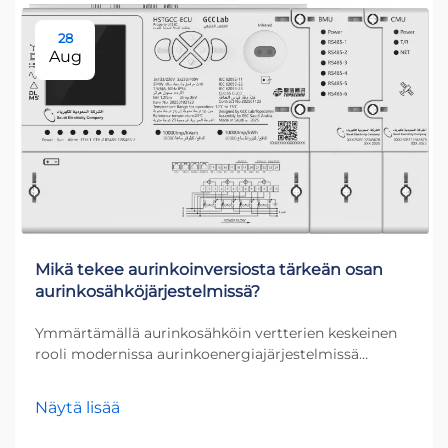
28
Aug
Mikä tekee aurinkoinversiosta tärkeän osan
aurinkosähköjärjestelmissä?
Ymmärtämällä aurinkosähköin vertterien keskeinen
rooli modernissa aurinkoenergiajärjestelmissä
Aurinkoenergiarevoluutio on muuttanut tapaamme
ajatella sähköntuotantoa, ja tämän muutoksen
Näytä lisää
ytimessä on aurinkosähköin vertteri. Tämä oleellinen
komponentti muuntaa aurinkopaneelien keräämän