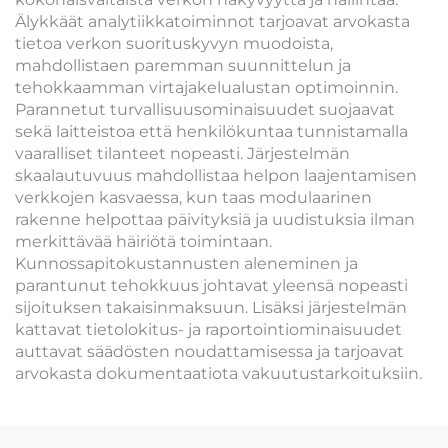
Älykkäät analytiikkatoiminnot tarjoavat arvokasta
tietoa verkon suorituskyvyn muodoista,
mahdollistaen paremman suunnittelun ja
tehokkaamman virtajakelualustan optimoinnin.
Parannetut turvallisuusominaisuudet suojaavat
sekä laitteistoa että henkilökuntaa tunnistamalla
vaaralliset tilanteet nopeasti. Järjestelmän
skaalautuvuus mahdollistaa helpon laajentamisen
verkkojen kasvaessa, kun taas modulaarinen
rakenne helpottaa päivityksiä ja uudistuksia ilman
merkittävää häiriötä toimintaan.
Kunnossapitokustannusten aleneminen ja
parantunut tehokkuus johtavat yleensä nopeasti
sijoituksen takaisinmaksuun. Lisäksi järjestelmän
kattavat tietolokitus- ja raportointiominaisuudet
auttavat säädösten noudattamisessa ja tarjoavat
arvokasta dokumentaatiota vakuutustarkoituksiin.