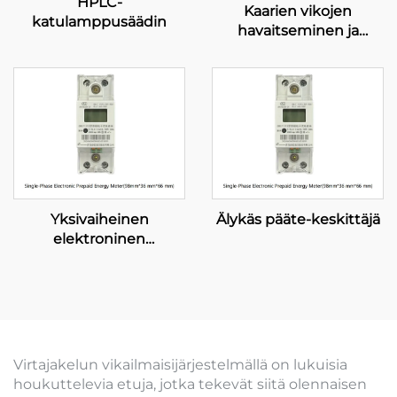
HPLC-
Kaarien vikojen
katulamppusäädin
havaitseminen ja
suojaaminen
Yksivaiheinen
Älykäs pääte-keskittäjä
elektroninen
esimaksullinen
energiamittari
Virtajakelun vikailmaisijärjestelmällä on lukuisia
houkuttelevia etuja, jotka tekevät siitä olennaisen