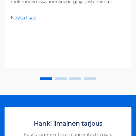
rooli modernissa aurinkoenergiajärjestelmissä
Aurinkoenergiarevoluutio on muuttanut tapaamme
ajatella sähköntuotantoa, ja tämän muutoksen
Näytä lisää
ytimessä on aurinkosähköin vertteri. Tämä oleellinen
komponentti muuntaa aurinkopaneelien keräämän
auringonenergian sähköksi, jota voidaan käyttää
kodissa tai liitettäessä sähköverkkoon. Ilman in
vertteriä aurinkosähköjärjestelmät eivät voisi toimia
tehokkaasti, sillä ne tuottavat suoraan
käyttökelvotonta tasavirtaa, kun taas suurin osa
kodinkoneista ja laitteista vaatii vaihtovirtaa. In
vertterien ansiosta aurinkoenergia voidaan hyödyntää
tehokkaasti ja turvallisesti, mikä tekee niistä
keskeisen osan kestävän energiantuotannon
rakenteessa.
Hanki ilmainen tarjous
Edustajamme ottaa sinuun yhteyttä pian.