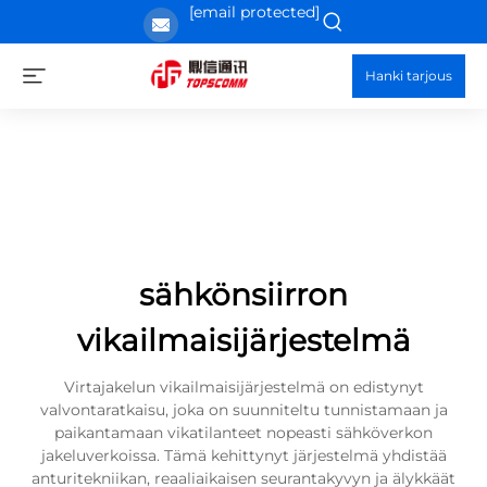
[email protected]
Hanki tarjous
sähkönsiirron
vikailmaisijärjestelmä
Virtajakelun vikailmaisijärjestelmä on edistynyt
valvontaratkaisu, joka on suunniteltu tunnistamaan ja
paikantamaan vikatilanteet nopeasti sähköverkon
jakeluverkoissa. Tämä kehittynyt järjestelmä yhdistää
anturitekniikan, reaaliaikaisen seurantakyvyn ja älykkäät