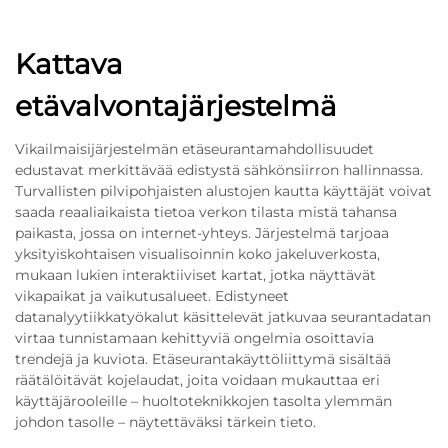
Kattava
etävalvontajärjestelmä
Vikailmaisijärjestelmän etäseurantamahdollisuudet
edustavat merkittävää edistystä sähkönsiirron hallinnassa.
Turvallisten pilvipohjaisten alustojen kautta käyttäjät voivat
saada reaaliaikaista tietoa verkon tilasta mistä tahansa
paikasta, jossa on internet-yhteys. Järjestelmä tarjoaa
yksityiskohtaisen visualisoinnin koko jakeluverkosta,
mukaan lukien interaktiiviset kartat, jotka näyttävät
vikapaikat ja vaikutusalueet. Edistyneet
datanalyytiikkatyökalut käsittelevät jatkuvaa seurantadatan
virtaa tunnistamaan kehittyviä ongelmia osoittavia
trendejä ja kuviota. Etäseurantakäyttöliittymä sisältää
räätälöitävät kojelaudat, joita voidaan mukauttaa eri
käyttäjärooleille – huoltoteknikkojen tasolta ylemmän
johdon tasolle – näytettäväksi tärkein tieto.