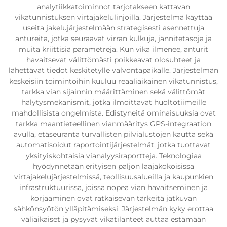
analytiikkatoiminnot tarjotakseen kattavan
vikatunnistuksen virtajakelulinjoilla. Järjestelmä käyttää
useita jakelujärjestelmään strategisesti asennettuja
antureita, jotka seuraavat virran kulkuja, jännitetasoja ja
muita kriittisiä parametreja. Kun vika ilmenee, anturit
havaitsevat välittömästi poikkeavat olosuhteet ja
lähettävät tiedot keskitetylle valvontapaikalle. Järjestelmän
keskeisiin toimintoihin kuuluu reaaliaikainen vikatunnistus,
tarkka vian sijainnin määrittäminen sekä välittömät
hälytysmekanismit, jotka ilmoittavat huoltotiimeille
mahdollisista ongelmista. Edistyneitä ominaisuuksia ovat
tarkka maantieteellinen vianmääritys GPS-integraation
avulla, etäseuranta turvallisten pilvialustojen kautta sekä
automatisoidut raportointijärjestelmät, jotka tuottavat
yksityiskohtaisia vianalyysiraportteja. Teknologiaa
hyödynnetään erityisen paljon laajakokoisissa
virtajakelujärjestelmissä, teollisuusalueilla ja kaupunkien
infrastruktuurissa, joissa nopea vian havaitseminen ja
korjaaminen ovat ratkaisevan tärkeitä jatkuvan
sähkönsyötön ylläpitämiseksi. Järjestelmän kyky erottaa
väliaikaiset ja pysyvät vikatilanteet auttaa estämään