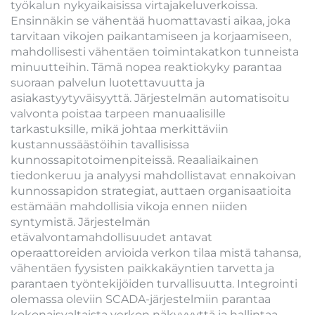
työkalun nykyaikaisissa virtajakeluverkoissa.
Ensinnäkin se vähentää huomattavasti aikaa, joka
tarvitaan vikojen paikantamiseen ja korjaamiseen,
mahdollisesti vähentäen toimintakatkon tunneista
minuutteihin. Tämä nopea reaktiokyky parantaa
suoraan palvelun luotettavuutta ja
asiakastyytyväisyyttä. Järjestelmän automatisoitu
valvonta poistaa tarpeen manuaalisille
tarkastuksille, mikä johtaa merkittäviin
kustannussäästöihin tavallisissa
kunnossapitotoimenpiteissä. Reaaliaikainen
tiedonkeruu ja analyysi mahdollistavat ennakoivan
kunnossapidon strategiat, auttaen organisaatioita
estämään mahdollisia vikoja ennen niiden
syntymistä. Järjestelmän
etävalvontamahdollisuudet antavat
operaattoreiden arvioida verkon tilaa mistä tahansa,
vähentäen fyysisten paikkakäyntien tarvetta ja
parantaen työntekijöiden turvallisuutta. Integrointi
olemassa oleviin SCADA-järjestelmiin parantaa
kokonaisvaltaista verkon näkyvyyttä ja hallintaa.