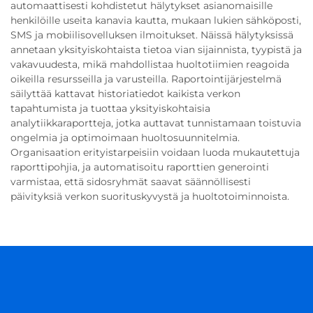
automaattisesti kohdistetut hälytykset asianomaisille
henkilöille useita kanavia kautta, mukaan lukien sähköposti,
SMS ja mobiilisovelluksen ilmoitukset. Näissä hälytyksissä
annetaan yksityiskohtaista tietoa vian sijainnista, tyypistä ja
vakavuudesta, mikä mahdollistaa huoltotiimien reagoida
oikeilla resursseilla ja varusteilla. Raportointijärjestelmä
säilyttää kattavat historiatiedot kaikista verkon
tapahtumista ja tuottaa yksityiskohtaisia
analytiikkaraportteja, jotka auttavat tunnistamaan toistuvia
ongelmia ja optimoimaan huoltosuunnitelmia.
Organisaation erityistarpeisiin voidaan luoda mukautettuja
raporttipohjia, ja automatisoitu raporttien generointi
varmistaa, että sidosryhmät saavat säännöllisesti
päivityksiä verkon suorituskyvystä ja huoltotoiminnoista.