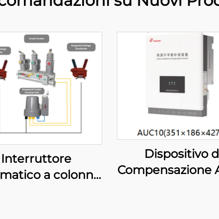
comandazioni su Nuovi Prod
Dispositivo d
Interruttore
Compensazione A
matico a colonna
dello Squilibr
sibile (Modalità
ramma portante)