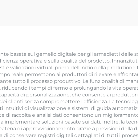
te basata sul gemello digitale per gli armadietti delle 
ficienza operativa e sulla qualità del prodotto. Innanzitut
 validazioni virtuali prima dell'inizio della produzione fi
empo reale permettono ai produttori di rilevare e affront
nte tutto il processo produttivo. Le funzionalità di man
e, riducendo i tempi di fermo e prolungando la vita oper
apacità di personalizzazione, che consente ai produttori
dei clienti senza compromettere l'efficienza. La tecnolog
 intuitivi di visualizzazione e sistemi di guida automati
te di raccolta e analisi dati consentono un miglioramento
 a implementare soluzioni basate sui dati. Inoltre, la te
a catena di approvvigionamento grazie a previsioni dell
di conservare registri digitali dettagliati di tutti i proce