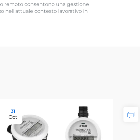
trollo remoto consentono una gestione
o nell'attuale contesto lavorativo in
31
31
Oct
Oc