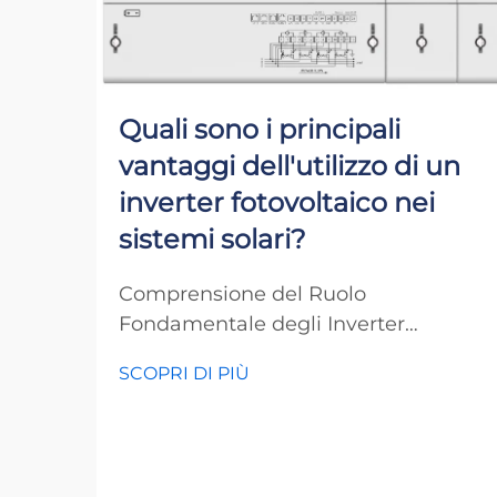
Quali sono i principali
vantaggi dell'utilizzo di un
inverter fotovoltaico nei
sistemi solari?
Comprensione del Ruolo
Fondamentale degli Inverter
Fotovoltaici nei Moderni Sistemi di
SCOPRI DI PIÙ
Energia Solare La rivoluzione
dell'energia solare ha trasformato il
modo in cui pensiamo alla
generazione di energia, e al centro