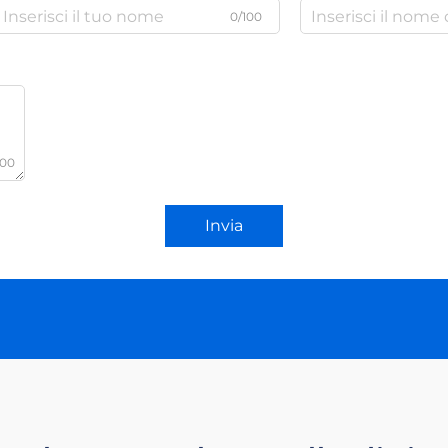
0/100
000
Invia