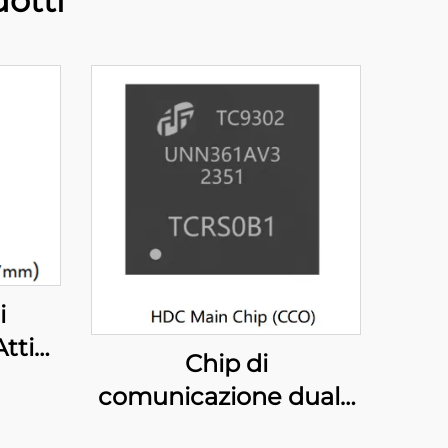
otti
i
ttiva
Chip di
io
comunicazione duale
HDC