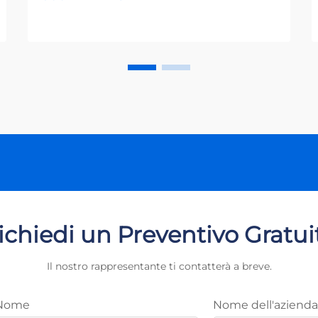
sistemi di rete elettrica rappresenta
uno degli aspetti più critici
dell'infrastruttura moderna. Con
l'aumento della dipendenza della
società dall'elettricità, la rete
elettrica...
ichiedi un Preventivo Gratui
Il nostro rappresentante ti contatterà a breve.
Nome
Nome dell'azienda