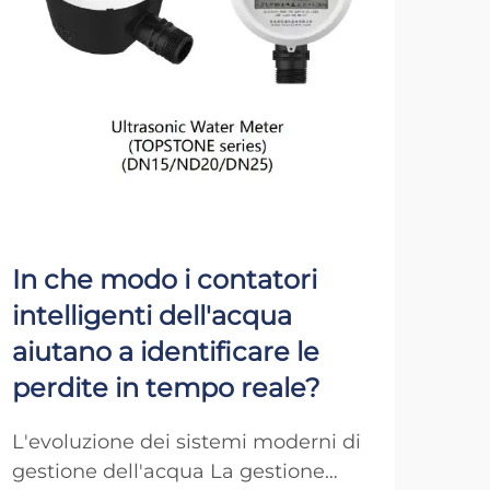
In che modo i contatori
Co
intelligenti dell'acqua
gli
aiutano a identificare le
pro
perdite in tempo reale?
fot
L'evoluzione dei sistemi moderni di
Com
gestione dell'acqua La gestione
dell