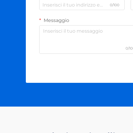
0/100
Messaggio
0/1