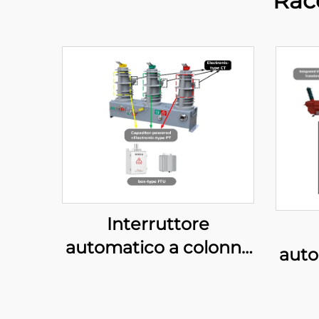
Rac
Interruttore
automatico a colonna
auto
fusibile (Alimentato a
fu
condensatore)
diag