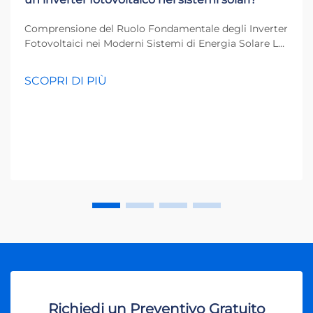
Comprensione del Ruolo Fondamentale degli Inverter
Fotovoltaici nei Moderni Sistemi di Energia Solare La
rivoluzione dell'energia solare ha trasformato il modo
in cui pensiamo alla generazione di energia, e al
SCOPRI DI PIÙ
centro di questo cambiamento si trova l'inverter
fotovoltaico. Questo esse...
Richiedi un Preventivo Gratuito