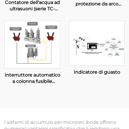
Contatore dell'acqua ad
protezione da arco
ultrasuoni (serie TC-
elettrico
UWM-2)
Indicatore di guasto
Interruttore automatico
a colonna fusibile
(Modalità diagramma
portante)
I sistemi di accumulo per microreti ibride offrono
numerosi vantaggi significativi che li rendono una