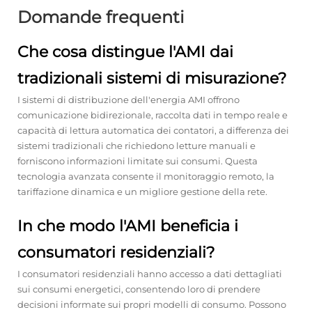
Domande frequenti
Che cosa distingue l'AMI dai
tradizionali sistemi di misurazione?
I sistemi di distribuzione dell'energia AMI offrono
comunicazione bidirezionale, raccolta dati in tempo reale e
capacità di lettura automatica dei contatori, a differenza dei
sistemi tradizionali che richiedono letture manuali e
forniscono informazioni limitate sui consumi. Questa
tecnologia avanzata consente il monitoraggio remoto, la
tariffazione dinamica e un migliore gestione della rete.
In che modo l'AMI beneficia i
consumatori residenziali?
I consumatori residenziali hanno accesso a dati dettagliati
sui consumi energetici, consentendo loro di prendere
decisioni informate sui propri modelli di consumo. Possono