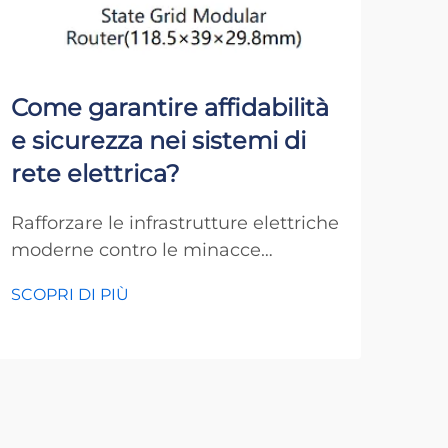
Come garantire affidabilità
In 
e sicurezza nei sistemi di
int
rete elettrica?
aiu
per
Rafforzare le infrastrutture elettriche
moderne contro le minacce
L'ev
emergenti L'integrità dei nostri
gest
SCOPRI DI PIÙ
sistemi di rete elettrica rappresenta
dell
SCOP
uno degli aspetti più critici
tras
dell'infrastruttura moderna. Con
dec
l'aumento della dipendenza della
cont
società dall'elettricità, la rete
com
elettrica...
rivo