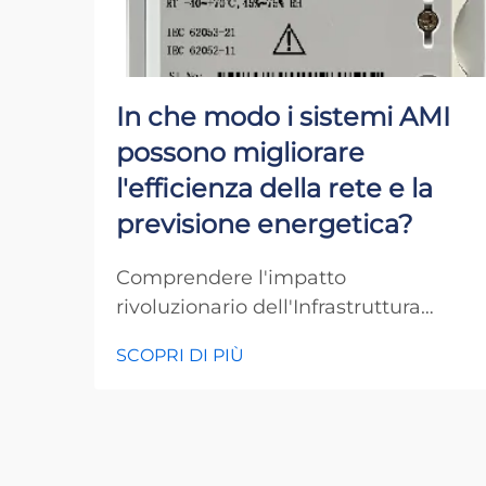
In che modo i sistemi AMI
possono migliorare
l'efficienza della rete e la
previsione energetica?
Comprendere l'impatto
rivoluzionario dell'Infrastruttura
Avanzata di Misurazione sulle reti
SCOPRI DI PIÙ
elettriche Il settore energetico è in
corso di una profonda
trasformazione, con i sistemi AMI in
prima linea verso reti di
distribuzione dell'energia più