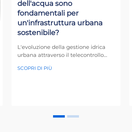
dell'acqua sono
fondamentali per
un'infrastruttura urbana
sostenibile?
L'evoluzione della gestione idrica
urbana attraverso il telecontrollo
avanzato Nel campo della
SCOPRI DI PIÙ
pianificazione urbana moderna e
della gestione delle risorse, i
contatori dell'acqua si sono
affermati come strumenti
indispensabili che costituiscono la
spina dorsale di un'infrastruttura
urbana sostenibile. Questi
sofisticati...