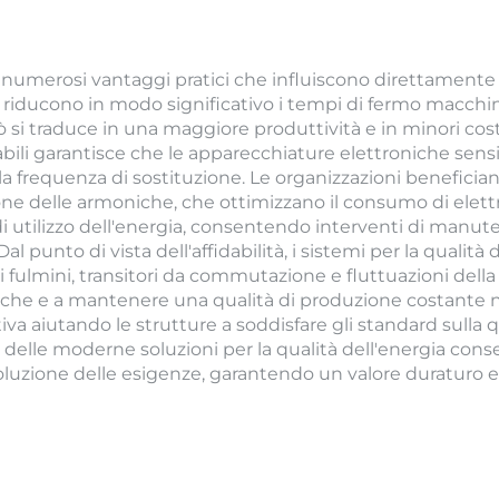
o numerosi vantaggi pratici che influiscono direttamente s
i riducono in modo significativo i tempi di fermo macchi
ò si traduce in una maggiore produttività e in minori cos
abili garantisce che le apparecchiature elettroniche sensi
 frequenza di sostituzione. Le organizzazioni beneficiano d
ione delle armoniche, che ottimizzano il consumo di elett
di utilizzo dell'energia, consentendo interventi di manut
Dal punto di vista dell'affidabilità, i sistemi per la quali
ui fulmini, transitori da commutazione e fluttuazioni del
ritiche e a mantenere una qualità di produzione costante ne
a aiutando le strutture a soddisfare gli standard sulla qu
e delle moderne soluzioni per la qualità dell'energia conse
evoluzione delle esigenze, garantendo un valore duraturo 