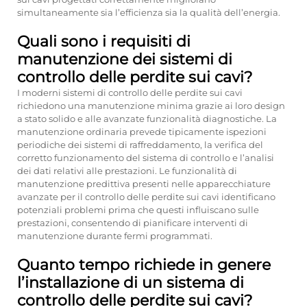
simultaneamente sia l’efficienza sia la qualità dell’energia.
Quali sono i requisiti di
manutenzione dei sistemi di
controllo delle perdite sui cavi?
I moderni sistemi di controllo delle perdite sui cavi
richiedono una manutenzione minima grazie ai loro design
a stato solido e alle avanzate funzionalità diagnostiche. La
manutenzione ordinaria prevede tipicamente ispezioni
periodiche dei sistemi di raffreddamento, la verifica del
corretto funzionamento del sistema di controllo e l’analisi
dei dati relativi alle prestazioni. Le funzionalità di
manutenzione predittiva presenti nelle apparecchiature
avanzate per il controllo delle perdite sui cavi identificano
potenziali problemi prima che questi influiscano sulle
prestazioni, consentendo di pianificare interventi di
manutenzione durante fermi programmati.
Quanto tempo richiede in genere
l’installazione di un sistema di
controllo delle perdite sui cavi?