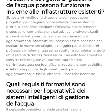
dell’acqua possono funzionare
insieme alle infrastrutture esistenti?
Sì, i sistemi intelligenti di gestione dell'acqua sono
progettati per integrarsi con le infrastrutture esistenti di
distribuzione idrica mediante l’installazione di sensori e
dispositivi di comunicazione sui tubi, sulle valvole e sugli
impianti di trattamento già in uso. Sebbene alcuni
aggiornamenti infrastrutturali possano essere necessari per
ospitare le nuove tecnologie, la maggior parte dei sistemi
può essere implementata senza sostituire completamente le
reti esistenti di distribuzione idrica. L’aspetto fondamentale
consiste nell’eseguire valutazioni approfondite
dell’infrastruttura per identificare i requisiti di compatibilità
e definire le priorità degli investimenti per gli
aggiornamenti, al fine di ottenere il massimo beneficio.
Quali requisiti formativi sono
necessari per l’operatività dei
sistemi intelligenti di gestione
dell'acqua
Il personale operativo richiede una formazione