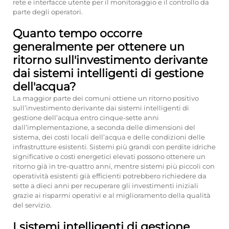
rete e interfacce utente per il monitoraggio e il controllo da
parte degli operatori.
Quanto tempo occorre
generalmente per ottenere un
ritorno sull'investimento derivante
dai sistemi intelligenti di gestione
dell'acqua?
La maggior parte dei comuni ottiene un ritorno positivo
sull’investimento derivante dai sistemi intelligenti di
gestione dell’acqua entro cinque-sette anni
dall’implementazione, a seconda delle dimensioni del
sistema, dei costi locali dell’acqua e delle condizioni delle
infrastrutture esistenti. Sistemi più grandi con perdite idriche
significative o costi energetici elevati possono ottenere un
ritorno già in tre-quattro anni, mentre sistemi più piccoli con
operatività esistenti già efficienti potrebbero richiedere da
sette a dieci anni per recuperare gli investimenti iniziali
grazie ai risparmi operativi e al miglioramento della qualità
del servizio.
I sistemi intelligenti di gestione