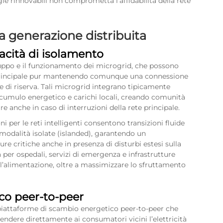
gie rinnovabili non comprometta l’affidabilità della rete
a generazione distribuita
acità di isolamento
viluppo e il funzionamento dei microgrid, che possono
a principale pur mantenendo comunque una connessione
e di riserva. Tali microgrid integrano tipicamente
accumulo energetico e carichi locali, creando comunità
e anche in caso di interruzioni della rete principale.
i per le reti intelligenti consentono transizioni fluide
modalità isolate (islanded), garantendo un
e critiche anche in presenza di disturbi estesi sulla
 per ospedali, servizi di emergenza e infrastrutture
ll’alimentazione, oltre a massimizzare lo sfruttamento
co peer-to-peer
 piattaforme di scambio energetico peer-to-peer che
endere direttamente ai consumatori vicini l’elettricità