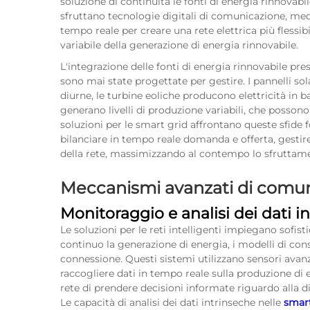
soluzione di continuità le fonti di energia rinnovabil
sfruttano tecnologie digitali di comunicazione, mecc
tempo reale per creare una rete elettrica più flessibil
variabile della generazione di energia rinnovabile.
L'integrazione delle fonti di energia rinnovabile pres
sono mai state progettate per gestire. I pannelli s
diurne, le turbine eoliche producono elettricità in 
generano livelli di produzione variabili, che possono 
soluzioni per le smart grid affrontano queste sfide 
bilanciare in tempo reale domanda e offerta, gestire 
della rete, massimizzando al contempo lo sfruttamen
Meccanismi avanzati di comuni
Monitoraggio e analisi dei dati i
Le soluzioni per le reti intelligenti impiegano sofi
continuo la generazione di energia, i modelli di cons
connessione. Questi sistemi utilizzano sensori avanz
raccogliere dati in tempo reale sulla produzione di 
rete di prendere decisioni informate riguardo alla di
Le capacità di analisi dei dati intrinseche nelle
smar