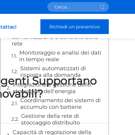
Sommario
Richiedi un preventivo
tattaci
Meccanismi avanzati di
comunicazione e controllo della
rete
Monitoraggio e analisi dei dati
in tempo reale
Sistemi automatizzati di
risposta alla domanda
ligenti Supportano
Integrazione e gestione dello
ovabili?
stoccaggio dell'energia
Coordinamento dei sistemi di
accumulo con batterie
Gestione della rete di
stoccaggio distribuito
Capacità di regolazione della