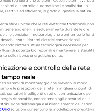
e nelle reti elettriche esistenti. Questi sistemi avanzati
anismi di controllo automatizzati e analisi dati in
e, reattiva ed efficiente, in grado di gestire la natura
enta sfide uniche che le reti elettriche tradizionali non
olari generano energia esclusivamente durante le ore
base alle condizioni meteorologiche e entrambe le fonti
destabilizzare i sistemi elettrici convenzionali. Le
fornendo l'infrastruttura tecnologica necessaria per
flussi di potenza bidirezionali e mantenere la stabilità
to delle risorse energetiche pulite.
cazione e controllo della rete
n tempo reale
sticati sistemi di monitoraggio che rilevano in modo
umo e le prestazioni della rete in migliaia di punti di
ati, contatori intelligenti e reti di comunicazione per
energia rinnovabile, consentendo agli operatori della
stribuzione dell’energia e al bilanciamento del carico.
t Grid
soluzioni consentono la modellazione predittiva