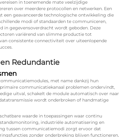
vereisen in toenemende mate veelzijdige
reren over meerdere protocollen en netwerken. Een
een geavanceerde technologische ontwikkeling die
verschillende modi of standaarden te communiceren,
eid in gegevensoverdracht wordt geboden. Deze
ctoren variërend van slimme productie tot
van consistente connectiviteit over uiteenlopende
ucces.
 en Redundantie
ismen
 communicatiemodules, met name dankzij hun
 primaire communicatiekanaal problemen ondervindt,
lledige uitval, schakelt de module automatisch over naar
datatransmissie wordt onderbroken of handmatige
chatbare waarde in toepassingen waar continu
afstandsmonitoring, industriële automatisering en
ng tussen communicatiemodi zorgt ervoor dat
ringsfuncties zonder onderbreking blijven functioneren,