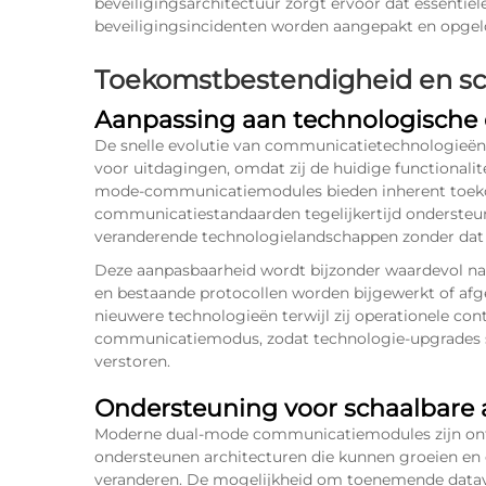
beveiligingsarchitectuur zorgt ervoor dat essentiël
beveiligingsincidenten worden aangepakt en opgel
Toekomstbestendigheid en sc
Aanpassing aan technologische 
De snelle evolutie van communicatietechnologieën
voor uitdagingen, omdat zij de huidige functional
mode-communicatiemodules bieden inherent toeko
communicatiestandaarden tegelijkertijd onderst
veranderende technologielandschappen zonder dat 
Deze aanpasbaarheid wordt bijzonder waardevol
en bestaande protocollen worden bijgewerkt of afge
nieuwere technologieën terwijl zij operationele con
communicatiemodus, zodat technologie-upgrades soe
verstoren.
Ondersteuning voor schaalbare 
Moderne dual-mode communicatiemodules zijn ont
ondersteunen architecturen die kunnen groeien en
veranderen. De mogelijkheid om toenemende datavo