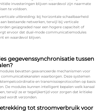
itiële investeringen blijven waardevol zijn naarmate
sen te voldoen.
erticale uitbreiding: bij horizontale schaalbaarheid
n bestaande netwerken, terwijl bij verticale
orden geüpgraded naar een hogere capaciteit of
t zorgt ervoor dat dual-mode communicatiemodules
nt en waardevol blijven.
s gegevenssynchronisatie tussen
alen?
modules bevatten geavanceerde mechanismen voor
ide communicatiekanalen waarborgen. Deze systemen
stempelcoördinatie en transmissieprotocollen op basis
en. De modules kunnen intelligent bepalen welk kanaal
 terwijl ze er tegelijkertijd voor zorgen dat kritieke
 pad wordt verzonden.
etrekking tot stroomverbruik voor