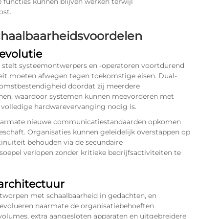
e functies kunnen blijven werken terwijl
ost.
haalbaarheidsvoordelen
evolutie
 stelt systeemontwerpers en -operatoren voortdurend
iteit moeten afwegen tegen toekomstige eisen. Dual-
mstbestendigheid doordat zij meerdere
eunen, waardoor systemen kunnen meevorderen met
volledige hardwarevervanging nodig is.
 naarmate nieuwe communicatiestandaarden opkomen
schaft. Organisaties kunnen geleidelijk overstappen op
tinuïteit behouden via de secundaire
pel verlopen zonder kritieke bedrijfsactiviteiten te
architectuur
worpen met schaalbaarheid in gedachten, en
 evolueren naarmate de organisatiebehoeften
lumes, extra aangesloten apparaten en uitgebreidere