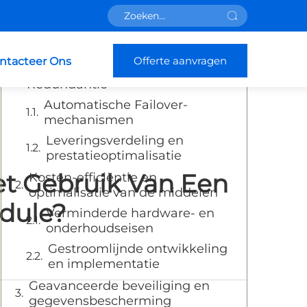
Inhoudsopgave
Offerte aanvragen
ntacteer Ons
Verbeterde Betrouwbaarheid en
Redundantie
Automatische Failover-
mechanismen
Leveringsverdeling en
prestatieoptimalisatie
et Gebruik Van Een
Kosten-efficiëntie en
optimalisatie van de middelen
dule?
Verminderde hardware- en
onderhoudseisen
Gestroomlijnde ontwikkeling
en implementatie
Geavanceerde beveiliging en
gegevensbescherming