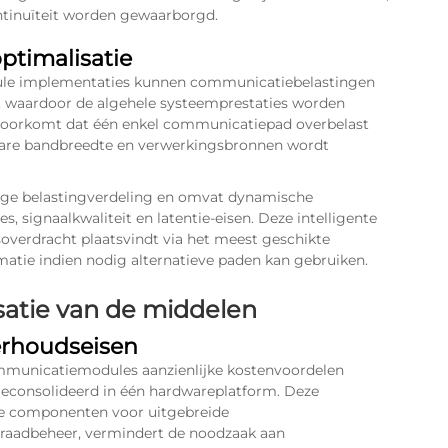
ntinuïteit worden gewaarborgd.
ptimalisatie
ule
implementaties kunnen communicatiebelastingen
n, waardoor de algehele systeemprestaties worden
 voorkomt dat één enkel communicatiepad overbelast
hikbare bandbreedte en verwerkingsbronnen wordt
dige belastingverdeling en omvat dynamische
s, signaalkwaliteit en latentie-eisen. Deze intelligente
overdracht plaatsvindt via het meest geschikte
matie indien nodig alternatieve paden kan gebruiken.
isatie van de middelen
erhoudseisen
municatiemodules aanzienlijke kostenvoordelen
consolideerd in één hardwareplatform. Deze
gde componenten voor uitgebreide
rraadbeheer, vermindert de noodzaak aan