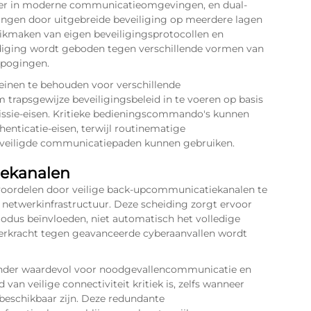
er in moderne communicatieomgevingen, en dual-
gen door uitgebreide beveiliging op meerdere lagen
kmaken van eigen beveiligingsprotocollen en
iging wordt geboden tegen verschillende vormen van
pogingen.
einen te behouden voor verschillende
 trapsgewijze beveiligingsbeleid in te voeren op basis
issie-eisen. Kritieke bedieningscommando's kunnen
henticatie-eisen, terwijl routinematige
eveiligde communicatiepaden kunnen gebruiken.
iekanalen
voordelen door veilige back-upcommunicatiekanalen te
 netwerkinfrastructuur. Deze scheiding zorgt ervoor
dus beïnvloeden, niet automatisch het volledige
eerkracht tegen geavanceerde cyberaanvallen wordt
onder waardevol voor noodgevallencommunicatie en
an veilige connectiviteit kritiek is, zelfs wanneer
beschikbaar zijn. Deze redundante