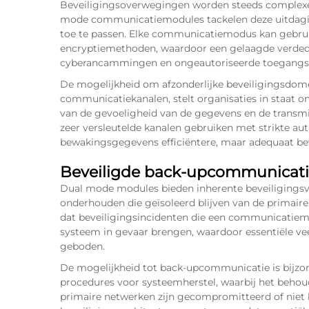
Beveiligingsoverwegingen worden steeds complex
mode communicatiemodules tackelen deze uitdagin
toe te passen. Elke communicatiemodus kan gebrui
encryptiemethoden, waardoor een gelaagde verded
cyberancammingen en ongeautoriseerde toegangs
De mogelijkheid om afzonderlijke beveiligingsdom
communicatiekanalen, stelt organisaties in staat om
van de gevoeligheid van de gegevens en de transm
zeer versleutelde kanalen gebruiken met strikte aut
bewakingsgegevens efficiëntere, maar adequaat b
Beveiligde back-upcommunicat
Dual mode modules bieden inherente beveiligings
onderhouden die geïsoleerd blijven van de primaire
dat beveiligingsincidenten die een communicatiemo
systeem in gevaar brengen, waardoor essentiële v
geboden.
De mogelijkheid tot back-upcommunicatie is bijz
procedures voor systeemherstel, waarbij het behoud v
primaire netwerken zijn gecompromitteerd of niet 