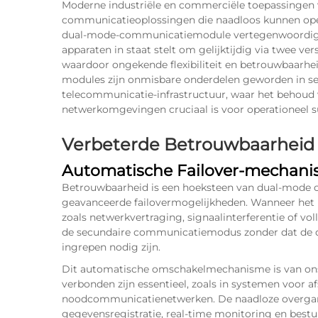
Moderne industriële en commerciële toepassingen 
communicatieoplossingen die naadloos kunnen ope
dual-mode-communicatiemodule vertegenwoordigt 
apparaten in staat stelt om gelijktijdig via twee 
waardoor ongekende flexibiliteit en betrouwbaarh
modules zijn onmisbare onderdelen geworden in se
telecommunicatie-infrastructuur, waar het behoud 
netwerkomgevingen cruciaal is voor operationeel s
Verbeterde Betrouwbaarheid
Automatische Failover-mechan
Betrouwbaarheid is een hoeksteen van dual-mode
geavanceerde failovermogelijkheden. Wanneer het
zoals netwerkvertraging, signaalinterferentie of vo
de secundaire communicatiemodus zonder dat de 
ingrepen nodig zijn.
Dit automatische omschakelmechanisme is van ons
verbonden zijn essentieel, zoals in systemen voor 
noodcommunicatienetwerken. De naadloze overga
gegevensregistratie, real-time monitoring en bestu