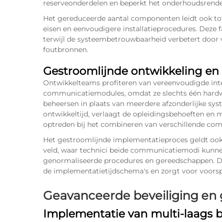
reserveonderdelen en beperkt het onderhoudsrend
Het gereduceerde aantal componenten leidt ook tot 
eisen en eenvoudigere installatieprocedures. Deze 
terwijl de systeembetrouwbaarheid verbetert door
foutbronnen.
Gestroomlijnde ontwikkeling en
Ontwikkelteams profiteren van vereenvoudigde int
communicatiemodules, omdat ze slechts één hardw
beheersen in plaats van meerdere afzonderlijke sy
ontwikkeltijd, verlaagt de opleidingsbehoeften en m
optreden bij het combineren van verschillende co
Het gestroomlijnde implementatieproces geldt ook voo
veld, waar technici beide communicatiemodi kunne
genormaliseerde procedures en gereedschappen. Dez
de implementatietijdschema's en zorgt voor voorsp
Geavanceerde beveiliging e
Implementatie van multi-laags b