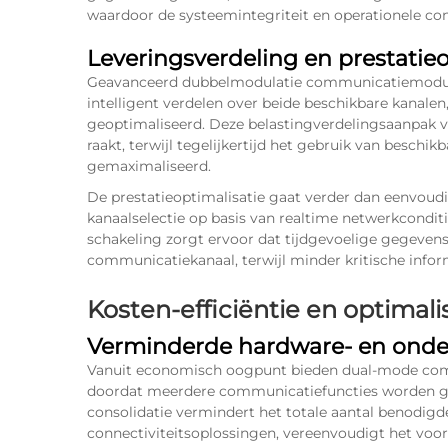
waardoor de systeemintegriteit en operationele co
Leveringsverdeling en prestatieo
Geavanceerd
dubbelmodulatie communicatiemod
intelligent verdelen over beide beschikbare kanale
geoptimaliseerd. Deze belastingverdelingsaanpak
raakt, terwijl tegelijkertijd het gebruik van besc
gemaximaliseerd.
De prestatieoptimalisatie gaat verder dan eenvou
kanaalselectie op basis van realtime netwerkconditie
schakeling zorgt ervoor dat tijdgevoelige gegevens
communicatiekanaal, terwijl minder kritische infor
Kosten-efficiëntie en optimal
Verminderde hardware- en ond
Vanuit economisch oogpunt bieden dual-mode com
doordat meerdere communicatiefuncties worden ge
consolidatie vermindert het totale aantal benodi
connectiviteitsoplossingen, vereenvoudigt het voo