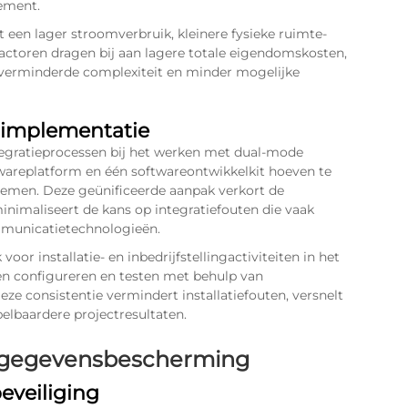
ement.
een lager stroomverbruik, kleinere fysieke ruimte-
factoren dragen bij aan lagere totale eigendomskosten,
 verminderde complexiteit en minder mogelijke
 implementatie
egratieprocessen bij het werken met dual-mode
areplatform en één softwareontwikkelkit hoeven te
stemen. Deze geünificeerde aanpak verkort de
inimaliseert de kans op integratiefouten die vaak
mmunicatietechnologieën.
r installatie- en inbedrijfstellingactiviteiten in het
n configureren en testen met behulp van
e consistentie vermindert installatiefouten, versnelt
elbaardere projectresultaten.
n gegevensbescherming
eveiliging