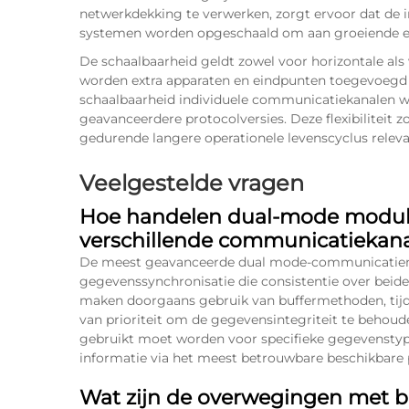
netwerkdekking te verwerken, zorgt ervoor dat de in
systemen worden opgeschaald om aan groeiende ei
De schaalbaarheid geldt zowel voor horizontale als v
worden extra apparaten en eindpunten toegevoegd aa
schaalbaarheid individuele communicatiekanalen w
geavanceerdere protocolversies. Deze flexibilitei
gedurende langere operationele levenscyclus releva
Veelgestelde vragen
Hoe handelen dual-mode module
verschillende communicatiekan
De meest geavanceerde dual mode-communicatie
gegevenssynchronisatie die consistentie over be
maken doorgaans gebruik van buffermethoden, tijd
van prioriteit om de gegevensintegriteit te behoud
gebruikt moet worden voor specifieke gegevenstypen,
informatie via het meest betrouwbare beschikbare
Wat zijn de overwegingen met b