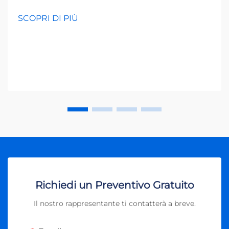
rivoluzione dell'energia solare ha trasformato il modo
in cui pensiamo alla generazione di energia, e al
SCOPRI DI PIÙ
centro di questo cambiamento si trova l'inverter
fotovoltaico. Questo esse...
Richiedi un Preventivo Gratuito
Il nostro rappresentante ti contatterà a breve.