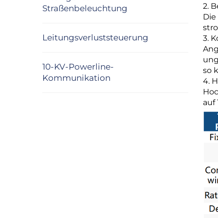
2. 
Straßenbeleuchtung
Die
str
Leitungsverluststeuerung
3. 
Ang
ung
10-KV-Powerline-
so 
Kommunikation
4. 
Hoc
auf