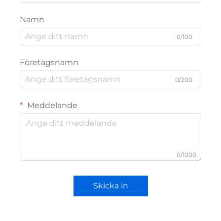
Namn
0/100
Företagsnamn
0/200
Meddelande
0/1000
Skicka in