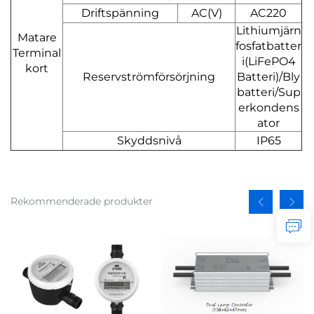
Driftspänning
AC(V)
AC220
Lithiumjärn
Matare
fosfatbatter
Terminal
i(LiFePO4
kort
Reservströmförsörjning
Batteri)/Bly
batteri/Sup
erkondens
ator
Skyddsnivå
IP65
Rekommenderade produkter