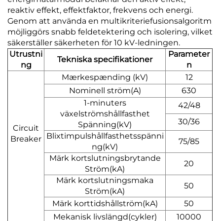
reaktiv effekt, effektfaktor, frekvens och energi.
Genom att använda en multikriteriefusionsalgoritm
möjliggörs snabb feldetektering och isolering, vilket
säkerställer säkerheten för 10 kV-ledningen.
Utrustni
Parameter
Tekniska specifikationer
ng
n
Mærkespænding (kV)
12
Nominell ström(A)
630
1-minuters
42/48
växelströmshållfasthet
30/36
Spänning(kV)
Circuit
Blixtimpulshållfasthetsspänni
Breaker
75/85
ng(kV)
Märk kortslutningsbrytande
20
Ström(kA)
Märk kortslutningsmaka
50
Ström(kA)
Märk korttidshållström(kA)
50
Mekanisk livslängd(cykler)
10000